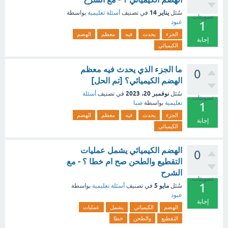
يناير 14
سُئل
في تصنيف
أسئلة تعليمية
بواسطة
تصويتات
عبود
1
الجزء
يحدث
فيه
معظم
الهضم
إجابة
الكيميائي
ما الجزء الذي يحدث فيه معظم
0
الهضم الكيميائي؟ [تم الحل]
نوفمبر 20، 2023
سُئل
في تصنيف
أسئلة
تصويتات
تعليمية
بواسطة
صبا
1
الجزء
يحدث
فيه
معظم
الهضم
إجابة
الكيميائي
الهضم الكيميائي يشمل عمليات
0
التقطيع والطحن صح ام خطا ؟ - مع
الشرح
تصويتات
1
مايو 5
سُئل
في تصنيف
أسئلة تعليمية
بواسطة
عبود
إجابة
الهضم
الكيميائي
يشمل
عمليات
التقطيع
والطحن
خطا