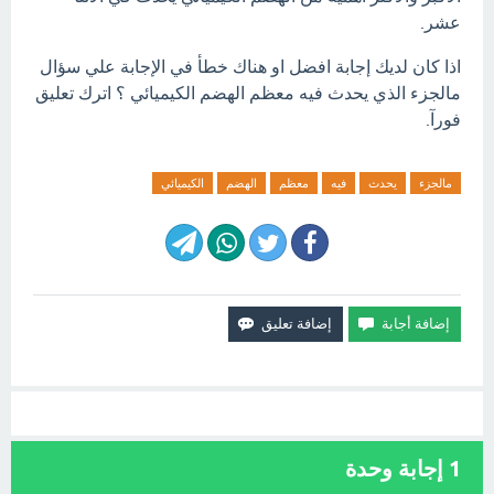
عشر.
اذا كان لديك إجابة افضل او هناك خطأ في الإجابة علي سؤال
مالجزء الذي يحدث فيه معظم الهضم الكيميائي ؟ اترك تعليق
فورآ.
مالجزء
يحدث
فيه
معظم
الهضم
الكيميائي
1
إجابة وحدة