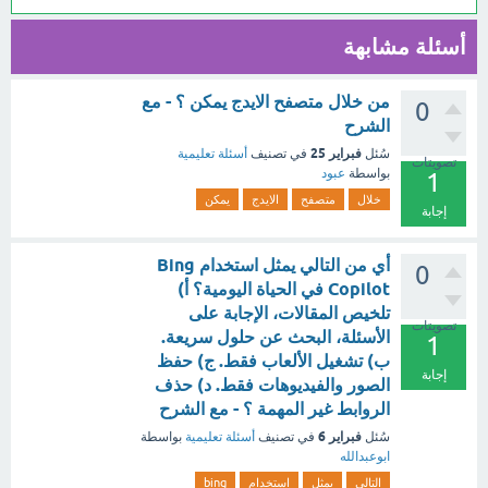
أسئلة مشابهة
من خلال متصفح الايدج يمكن ؟ - مع
0
الشرح
فبراير 25
سُئل
في تصنيف
أسئلة تعليمية
تصويتات
بواسطة
عبود
1
خلال
متصفح
الايدج
يمكن
إجابة
أي من التالي يمثل استخدام Bing
0
Copilot في الحياة اليومية؟ أ)
تلخيص المقالات، الإجابة على
تصويتات
الأسئلة، البحث عن حلول سريعة.
1
ب) تشغيل الألعاب فقط. ج) حفظ
إجابة
الصور والفيديوهات فقط. د) حذف
الروابط غير المهمة ؟ - مع الشرح
فبراير 6
سُئل
في تصنيف
أسئلة تعليمية
بواسطة
ابوعبدالله
التالي
يمثل
استخدام
bing