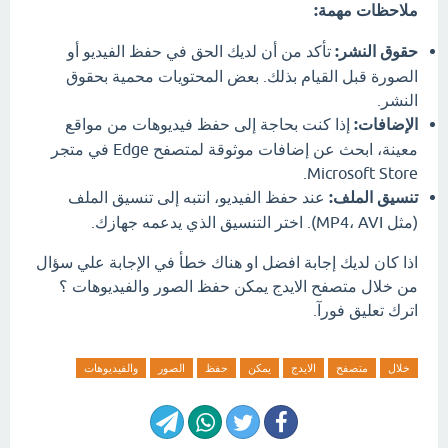
ملاحظات مهمة:
حقوق النشر:
تأكد من أن لديك الحق في حفظ الفيديو أو
الصورة قبل القيام بذلك. بعض المحتويات محمية بحقوق
النشر.
الإضافات:
إذا كنت بحاجة إلى حفظ فيديوهات من مواقع
معينة، ابحث عن إضافات موثوقة لمتصفح Edge في متجر
Microsoft Store.
تنسيق الملف:
عند حفظ الفيديو، انتبه إلى تنسيق الملف
(مثل MP4، AVI). اختر التنسيق الذي يدعمه جهازك.
اذا كان لديك إجابة افضل او هناك خطأ في الإجابة علي سؤال
من خلال متصفح الايدج يمكن حفظ الصور والفيديوهات ؟
اترك تعليق فورآ.
خلال
متصفح
الايدج
يمكن
حفظ
الصور
والفيديوهات