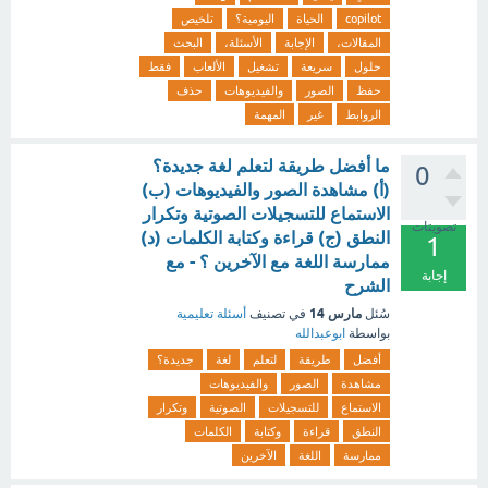
copilot
الحياة
اليومية؟
تلخيص
المقالات،
الإجابة
الأسئلة،
البحث
حلول
سريعة
تشغيل
الألعاب
فقط
حفظ
الصور
والفيديوهات
حذف
الروابط
غير
المهمة
ما أفضل طريقة لتعلم لغة جديدة؟
0
(أ) مشاهدة الصور والفيديوهات (ب)
الاستماع للتسجيلات الصوتية وتكرار
تصويتات
النطق (ج) قراءة وكتابة الكلمات (د)
1
ممارسة اللغة مع الآخرين ؟ - مع
إجابة
الشرح
مارس 14
سُئل
في تصنيف
أسئلة تعليمية
بواسطة
ابوعبدالله
أفضل
طريقة
لتعلم
لغة
جديدة؟
مشاهدة
الصور
والفيديوهات
الاستماع
للتسجيلات
الصوتية
وتكرار
النطق
قراءة
وكتابة
الكلمات
ممارسة
اللغة
الآخرين