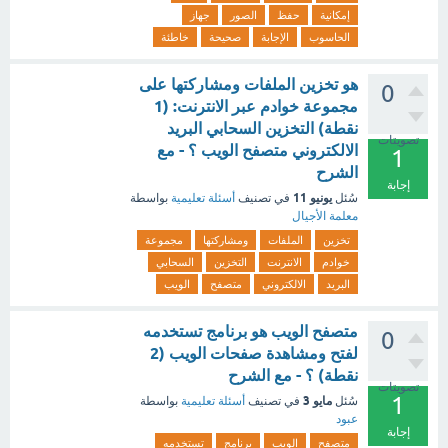
إمكانية
حفظ
الصور
جهاز
الحاسوب
الإجابة
صحيحة
خاطئة
هو تخزين الملفات ومشاركتها على
0
مجموعة خوادم عبر الانترنت: (1
نقطة) التخزين السحابي البريد
تصويتات
الالكتروني متصفح الويب ؟ - مع
1
الشرح
إجابة
يونيو 11
سُئل
في تصنيف
أسئلة تعليمية
بواسطة
معلمة الأجيال
تخزين
الملفات
ومشاركتها
مجموعة
خوادم
الانترنت
التخزين
السحابي
البريد
الالكتروني
متصفح
الويب
متصفح الويب هو برنامج تستخدمه
0
لفتح ومشاهدة صفحات الويب (2
نقطة) ؟ - مع الشرح
تصويتات
1
مايو 3
سُئل
في تصنيف
أسئلة تعليمية
بواسطة
عبود
إجابة
متصفح
الويب
برنامج
تستخدمه