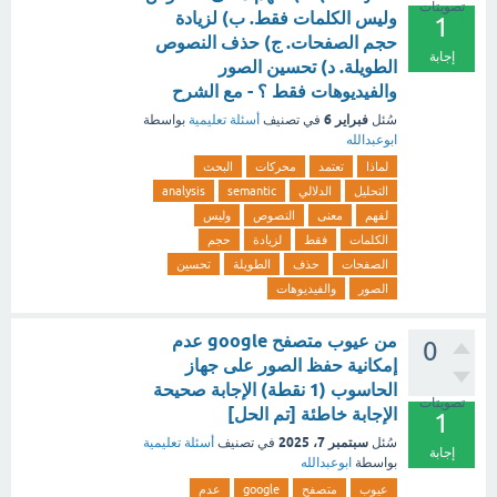
تصويتات
وليس الكلمات فقط. ب) لزيادة
1
حجم الصفحات. ج) حذف النصوص
إجابة
الطويلة. د) تحسين الصور
والفيديوهات فقط ؟ - مع الشرح
فبراير 6
سُئل
في تصنيف
أسئلة تعليمية
بواسطة
ابوعبدالله
لماذا
تعتمد
محركات
البحث
التحليل
الدلالي
semantic
analysis
لفهم
معنى
النصوص
وليس
الكلمات
فقط
لزيادة
حجم
الصفحات
حذف
الطويلة
تحسين
الصور
والفيديوهات
من عيوب متصفح google عدم
0
إمكانية حفظ الصور على جهاز
الحاسوب (1 نقطة) الإجابة صحيحة
تصويتات
الإجابة خاطئة [تم الحل]
1
سبتمبر 7، 2025
سُئل
في تصنيف
أسئلة تعليمية
إجابة
بواسطة
ابوعبدالله
عيوب
متصفح
google
عدم