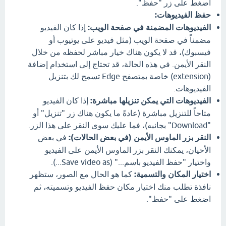
اضغط على زر "حفظ".
حفظ الفيديوهات:
الفيديوهات المضمنة في صفحة الويب:
إذا كان الفيديو
مضمناً في صفحة الويب (مثل فيديو على يوتيوب أو
فيسبوك)، قد لا يكون هناك خيار مباشر لحفظه من خلال
النقر الأيمن. في هذه الحالة، قد تحتاج إلى استخدام إضافة
(extension) خاصة بمتصفح Edge تسمح لك بتنزيل
الفيديوهات.
الفيديوهات التي يمكن تنزيلها مباشرة:
إذا كان الفيديو
متاحاً للتنزيل مباشرة (عادةً ما يكون هناك زر "تنزيل" أو
"Download" بجانبه)، فما عليك سوى النقر على هذا الزر.
النقر بزر الماوس الأيمن (في بعض الحالات):
في بعض
الأحيان، يمكنك النقر بزر الماوس الأيمن على الفيديو
واختيار "حفظ الفيديو باسم..." (Save video as...).
اختيار المكان والتسمية:
كما هو الحال مع الصور، ستظهر
نافذة تطلب منك اختيار مكان حفظ الفيديو وتسميته، ثم
اضغط على "حفظ".