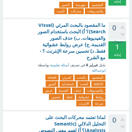
إجابة
المقصود
بفهرسة
الصور
والفيديوهات
محركات
البحث
ما المقصود بالبحث المرئي (Visual
0
Search)؟ أ) البحث باستخدام الصور
والفيديوهات. ب) حذف الصور
تصويتات
القديمة. ج) عرض روابط عشوائية
1
فقط. د) تحسين سرعة الإنترنت ؟ -
إجابة
مع الشرح
فبراير 6
سُئل
في تصنيف
أسئلة تعليمية
بواسطة
ابوعبدالله
المقصود
بالبحث
المرئي
visual
search
البحث
باستخدام
الصور
والفيديوهات
حذف
القديمة
عرض
روابط
عشوائية
فقط
تحسين
سرعة
الإنترنت
لماذا تعتمد محركات البحث على
0
التحليل الدلالي (Semantic
Analysis)؟ أ) لفهم معنى النصوص