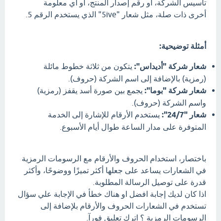
تأسيس الشركة، أو رقم إصدار المنتج، أو أي معلومة
أخرى ذات صلة، مثل شعار "5ive" الذي يستخدم الرقم 5.
أمثلة توضيحية:
شعار شركة "أديداس":
يتكون من ثلاثة خطوط مائلة
(رمزية) بالإضافة إلى اسم الشركة (حروف).
شعار شركة "بوما":
يجمع بين صورة أسد يقفز (رمزية)
واسم الشركة (حروف).
شعار "24/7":
يستخدم الأرقام للإشارة إلى الخدمة
المتوفرة على مدار الساعة طوال أيام الأسبوع.
باختصار، استخدام الحروف والأرقام مع الرسومات الرمزية
في الشعارات يساعد على جعلها أكثر تميزًا ووضوحًا، وأكثر
قدرة على توصيل الرسالة المطلوبة.
اذا كان لديك إجابة افضل او هناك خطأ في الإجابة علي سؤال
تستخدم في الشعارات الحروف والأرقام بلإضافة إلى
الرسومات الرمزية ؟ اترك تعليق فورآ.