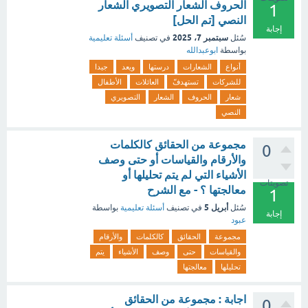
الحروف الشعار التصويري الشعار
1
النصي [تم الحل]
إجابة
سبتمبر 7، 2025
سُئل
في تصنيف
أسئلة تعليمية
بواسطة
ابوعبدالله
أنواع
الشعارات
درستها
ويعد
جيدا
للشركات
تستهدفّ
العائلات
الأطفال
شعار
الحروف
الشعار
التصويري
النصي
مجموعة من الحقائق كالكلمات
0
والأرقام والقياسات أو حتى وصف
الأشياء التي لم يتم تحليلها أو
تصويتات
معالجتها ؟ - مع الشرح
1
أبريل 5
سُئل
في تصنيف
أسئلة تعليمية
بواسطة
إجابة
عبود
مجموعة
الحقائق
كالكلمات
والأرقام
والقياسات
حتى
وصف
الأشياء
يتم
تحليلها
معالجتها
اجابة : مجموعة من الحقائق
0