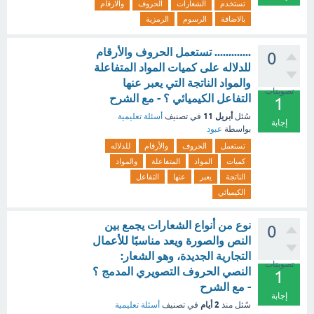
تستخدم
الشعارات
الحروف
والارقام
بالاضافة
الرسوم
الرمزية
............. تستعمل الحروف والأرقام
0
للدلاله على كميات المواد المتفاعلة
والمواد الناتجة التي يعبر عنها
تصويتات
التفاعل الكيميائي ؟ - مع الشرح
1
أبريل 11
سُئل
في تصنيف
أسئلة تعليمية
إجابة
بواسطة
عبود
تستعمل
الحروف
والأرقام
للدلاله
كميات
المواد
المتفاعلة
والمواد
الناتجة
يعبر
عنها
التفاعل
الكيميائي
نوع من أنواع الشعارات يجمع بين
0
النص والصورة ويعد مناسبًا للأعمال
التجارية الجديدة، وهو الشعار:
تصويتات
النصي الحروف التصويري المدمج ؟
1
- مع الشرح
إجابة
2 أيام
سُئل
منذ
في تصنيف
أسئلة تعليمية