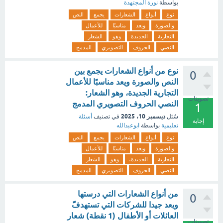
بواسطة
نورة المجتهدة
نوع
أنواع
الشعارات
يجمع
النص
والصورة
ويعد
مناسبًا
للأعمال
التجارية
الجديدة
وهو
الشعار
النصي
الحروف
التصويري
المدمج
نوع من أنواع الشعارات يجمع بين
0
النص والصورة ويعد مناسبًا للأعمال
التجارية الجديدة، وهو الشعار:
تصويتات
النصي الحروف التصويري المدمج
1
ديسمبر 10، 2025
سُئل
في تصنيف
أسئلة
إجابة
تعليمية
بواسطة
ابوعبدالله
نوع
أنواع
الشعارات
يجمع
النص
والصورة
ويعد
مناسبًا
للأعمال
التجارية
الجديدة،
وهو
الشعار
النصي
الحروف
التصويري
المدمج
من أنواع الشعارات التي درستها
0
ويعد جيدا للشركات التي تستهدفّ
العائلات أو الأطفال (1 نقطة) شعار
تصويتات