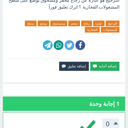
التزجيج هو عبارة عن زجاج محفز ومسحوق يوضع على سطح
المشغولات الفخارية ؟ اترك تعليق فورآ.
التزجيج
عبارة
زجاج
محفز
ومسحوق
يوضع
سطح
المشغولات
الفخارية
1
إجابة وحدة
0