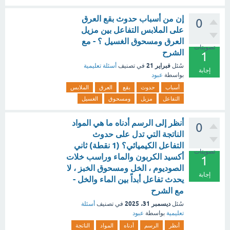
إن من أسباب حدوث بقع العرق
0
على الملابس التفاعل بين مزيل
العرق ومسحوق الغسيل ؟ - مع
تصويتات
الشرح
1
فبراير 21
سُئل
في تصنيف
أسئلة تعليمية
إجابة
بواسطة
عبود
أسباب
حدوث
بقع
العرق
الملابس
التفاعل
مزيل
ومسحوق
الغسيل
أنظر إلى الرسم أدناه ما هي المواد
0
الناتجة التي تدل على حدوث
التفاعل الكيميائي؟ (1 نقطة) ثاني
تصويتات
أكسيد الكربون والماء وراسب خلات
1
الصوديوم ، الخل ومسحوق الخبز ، لا
إجابة
يحدث تفاعل أبداً بين الماء والخل -
مع الشرح
ديسمبر 31، 2025
سُئل
في تصنيف
أسئلة
تعليمية
بواسطة
عبود
أنظر
الرسم
أدناه
المواد
الناتجة