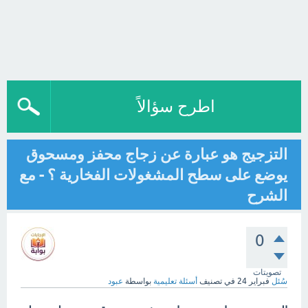
اطرح سؤالاً
التزجيج هو عبارة عن زجاج محفز ومسحوق
يوضع على سطح المشغولات الفخارية ؟ - مع
الشرح
0
تصويتات
سُئل
فبراير 24
في تصنيف
أسئلة تعليمية
بواسطة
عبود