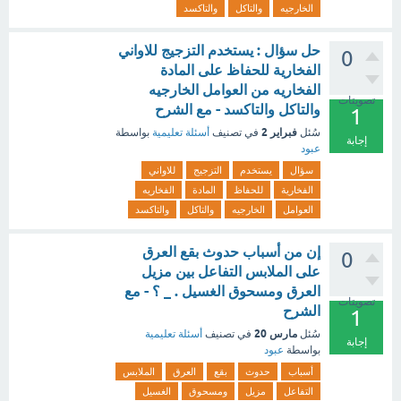
الخارجيه
والتاكل
والتاكسد
حل سؤال : يستخدم التزجيج للاواني
0
الفخارية للحفاظ على المادة
الفخاريه من العوامل الخارجيه
تصويتات
والتاكل والتاكسد - مع الشرح
1
فبراير 2
سُئل
في تصنيف
أسئلة تعليمية
بواسطة
إجابة
عبود
سؤال
يستخدم
التزجيج
للاواني
الفخارية
للحفاظ
المادة
الفخاريه
العوامل
الخارجيه
والتاكل
والتاكسد
إن من أسباب حدوث بقع العرق
0
على الملابس التفاعل بين مزيل
العرق ومسحوق الغسيل . _ ؟ - مع
تصويتات
الشرح
1
مارس 20
سُئل
في تصنيف
أسئلة تعليمية
إجابة
بواسطة
عبود
أسباب
حدوث
بقع
العرق
الملابس
التفاعل
مزيل
ومسحوق
الغسيل