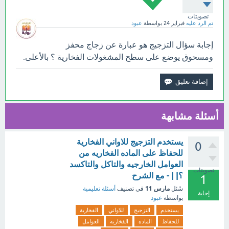
تصويتات
تم الرد عليه
فبراير 24
بواسطة
عبود
إجابة سؤال التزجيج هو عبارة عن زجاج محفز
ومسحوق يوضع على سطح المشغولات الفخارية ؟ بالأعلى.
أسئلة مشابهة
يستخدم التزجيج للاواني الفخارية
0
للحفاظ على الماده الفخاريه من
العوامل الخارجيه والتاكل والتاكسد
تصويتات
؟| | - مع الشرح
1
مارس 11
سُئل
في تصنيف
أسئلة تعليمية
إجابة
بواسطة
عبود
يستخدم
التزجيج
للاواني
الفخارية
للحفاظ
الماده
الفخاريه
العوامل