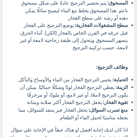
المسحوق:
يتم تحضير التزجيج عادةً على شكل مسحوق
ناعم. هذا المسحوق يخلط مع الماء ليصبح سائلًا يمكن
دهنه أو رشه على سطح الفخار.
سطح المشغولات الفخارية:
يوضع التزجيج على الفخار
قبل حرقه في الفرن الخاص بالفخار (الكن). أثناء الحرق،
ينصهر المسحوق ويتحول إلى طبقة زجاجية لامعة أو غير
لامعة، حسب تركيبة التزجيج.
وظائف التزجيج:
الحماية:
يحمي التزجيج الفخار من الماء والأوساخ والتآكل.
الزينة:
يعطي التزجيج الفخار لونًا وشكلًا جماليًا. يمكن أن
يكون التزجيج لامعًا، أو غير لامع، أو ملونًا، أو مزخرفًا.
تقوية الفخار:
يجعل التزجيج الفخار أكثر صلابة ومتانة.
منع تسرب السوائل:
يجعل الفخار غير منفذ للسوائل، مما
يجعله مناسبًا لحمل الماء أو الطعام.
اذا كان لديك إجابة افضل او هناك خطأ في الإجابة علي سؤال