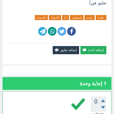
تعليق فورآ.
علامة
نصب
المفعول
اذا
الاسماء
الخمسة
1
إجابة وحدة
0
تصويتات