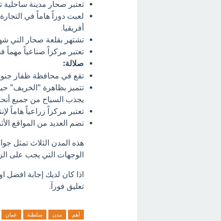
تعتبر صحار مدينة ساحلية ت
لعبت دوراً هاماً في التجارة
أفريقيا.
تشتهر بقلعة صحار التي شهد
تعتبر مركزاً صناعياً مهماً
صلالة:
تقع في محافظة ظفار جنوب ا
تتميز بظاهرة "الخريف" حي
يجذب السياح من جميع أنحاء
تعتبر مركزاً زراعياً هاماً لإن
تضم العديد من المواقع الأ
هذه المدن الثلاث تمثل جو
الوجهات التي يجب على الز
اذا كان لديك إجابة افضل 
تعليق فورآ.
أهم
مدن
سلطنة
عمان