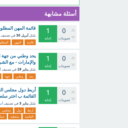
أسئلة مشابهة
قائمة المهن المطلوبة في س
1
0
أبريل 30
سُئل
في تصنيف
تصويتات
إجابة
قائمة
المهن
المطلو
1
0
والإمارات - مع الش
تصويتات
إجابة
يناير 29
سُئل
في تصنيف
أ
يحد
وطني
جهة
أربط دول مجلس التعا
1
0
القائمة ب اختر سلط
تصويتات
إجابة
يناير 3
سُئل
في تصنيف
أسئ
أربط
دول
مجلس
القائمة
سلطنة
عما