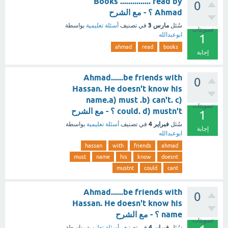
Books ............... read by
0
Ahmad ؟ - مع الشرح
مارس 3
سُئل
في تصنيف
أسئلة تعليمية
بواسطة
تصويتات
ابوعبدالله
1
ahmad
read
books
إجابة
Ahmad......be friends with
0
Hassan. He doesn't know his
name.a) must .b) can't. c)
تصويتات
could. d) mustn't ؟ - مع الشرح
1
فبراير 4
سُئل
في تصنيف
أسئلة تعليمية
بواسطة
إجابة
ابوعبدالله
hassan
with
friends
ahmad
must
name
his
know
doesnt
mustnt
could
cant
Ahmad......be friends with
0
Hassan. He doesn't know his
name ؟ - مع الشرح
تصويتات
فبراير 4
سُئل
في تصنيف
أسئلة تعليمية
بواسطة