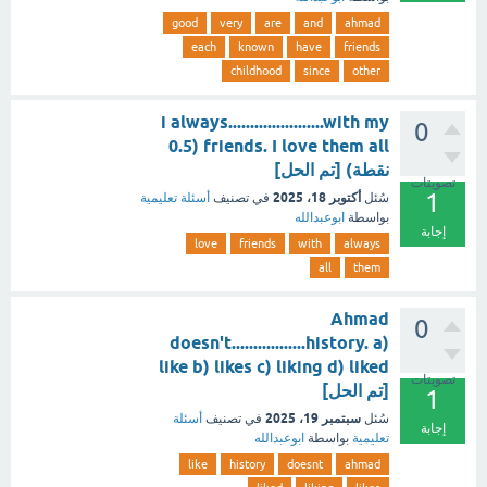
good
very
are
and
ahmad
each
known
have
friends
childhood
since
other
i always......................with my
0
friends. I love them all (0.5
نقطة) [تم الحل]
تصويتات
1
أكتوبر 18، 2025
سُئل
في تصنيف
أسئلة تعليمية
بواسطة
ابوعبدالله
إجابة
love
friends
with
always
all
them
Ahmad
0
doesn't.................history. a)
like b) likes c) liking d) liked
تصويتات
[تم الحل]
1
سبتمبر 19، 2025
سُئل
في تصنيف
أسئلة
إجابة
تعليمية
بواسطة
ابوعبدالله
like
history
doesnt
ahmad