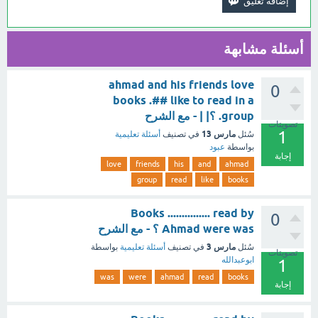
أسئلة مشابهة
ahmad and his friends love
0
books .## like to read in a
group. ؟| | - مع الشرح
تصويتات
1
مارس 13
سُئل
في تصنيف
أسئلة تعليمية
بواسطة
عبود
إجابة
love
friends
his
and
ahmad
group
read
like
books
Books ............... read by
0
Ahmad were was ؟ - مع الشرح
مارس 3
سُئل
في تصنيف
أسئلة تعليمية
بواسطة
تصويتات
ابوعبدالله
1
was
were
ahmad
read
books
إجابة