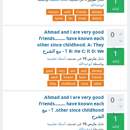
1
ابوعبدالله
إجابة
hassan
with
friends
ahmad
name
his
know
doesnt
Ahmad and I are very good
0
friends......... have known each
other since childhood. A: They
تصويتات
B: He C: It D: We ؟ - مع الشرح
1
مارس 10
سُئل
في تصنيف
أسئلة تعليمية
إجابة
بواسطة
ابوعبدالله
good
very
are
and
ahmad
each
known
have
friends
they
childhood
since
other
Ahmad and I are very good
0
friends......... have known each
other since childhood. ؟ - مع
تصويتات
الشرح
1
مارس 10
سُئل
في تصنيف
أسئلة تعليمية
إجابة
بواسطة
ابوعبدالله