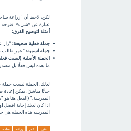
لكن، لاحظ أن "زراعة ساحة
عبارة عن *شيء* اقترحه عم
أمثلة لتوضيح الفرق:
جملة فعلية صحيحة:
"زار ع
جملة اسمية:
"عمر طالب مجت
الجملة الأصلية (ليست فعلي
ما بعده ليس فعلًا بل مصدر)
لذلك، الجملة ليست جملة ف
حدثًا مباشرًا. يمكن إعادة 
المدرسة." (الفعل هنا هو "ي
اذا كان لديك إجابة افضل ا
المدرسه هذه الجمله هي جمل
اقترح
عمر
زراعه
ساحه