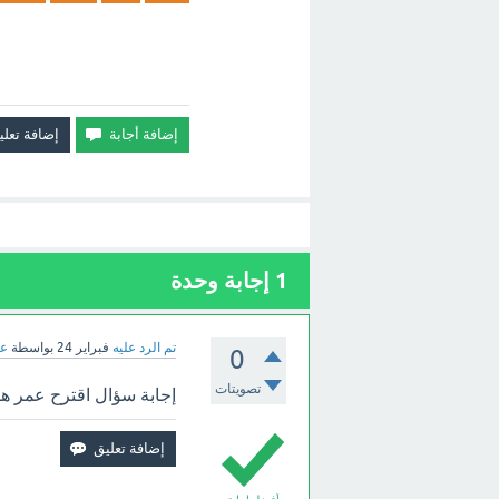
1
إجابة وحدة
تم الرد عليه
فبراير 24
بواسطة
عب
0
تصويتات
إجابة سؤال اقترح عمر هو