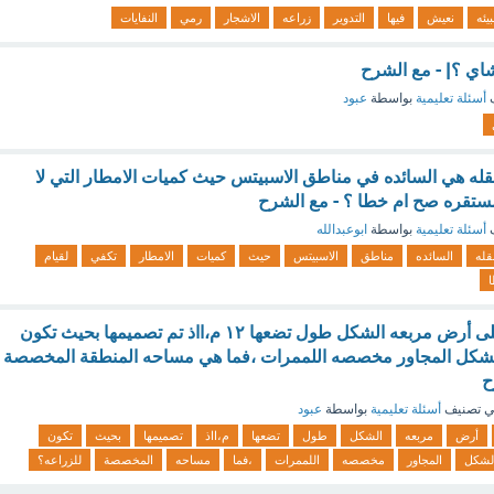
بيئه
نعيش
فيها
التدوير
زراعه
الاشجار
رمي
النفايات
اي ؟| - مع الشرح
ف
أسئلة تعليمية
بواسطة
عبود
تنقله هي السائده في مناطق الاسبيتس حيث كميات الامطار التي لا
مستقره صح ام خطا ؟ - مع الشرح
ف
أسئلة تعليمية
بواسطة
ابوعبدالله
نقله
السائده
مناطق
الاسبيتس
حيث
كميات
الامطار
تكفي
لقيام
يراد زراعه حديقه على أرض مربعه الشكل طول تضعها ١٢ م،ااذ تم تصميمها بحيث تكون
الشكل المجاور مخصصه اللممرات ،فما هي مساحه المنطقة المخصصة
ح
 تصنيف
أسئلة تعليمية
بواسطة
عبود
أرض
مربعه
الشكل
طول
تضعها
م،ااذ
تصميمها
بحيث
تكون
لشكل
المجاور
مخصصه
اللممرات
،فما
مساحه
المخصصة
للزراعه؟