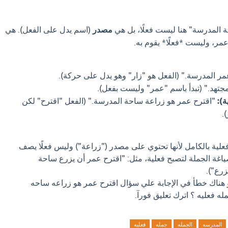
 المدرسة" هنا ليست فعلًا، بل هي
مصدر
(اسم يدل على الفعل). هي
ر، وليست *فعلًا* يقوم به.
مر المدرسة." (الفعل هو "زار" وهو يدل على حركة).
هد." (تبدأ باسم "عمر" وليست بفعل).
ة):
"اقترح عمر هو زراعة ساحة المدرسة." (الفعل "اقترح" لكن
.
علية بالكامل لأنها تحتوي على مصدر ("زراعة") وليس فعلًا يصف
صياغة الجملة لتصبح فعلية، مثل: "اقترح عمر أن يزرع ساحة
زرع").
و هناك خطأ في الإجابة علي سؤال اقترح عمر هو زراعه ساحه
ه فعليه ؟ اترك تعليق فورآ.
المدرسه
الجمله
جمله
فعليه