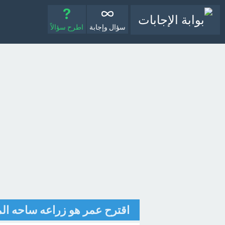
سؤال وإجابة
اطرح سؤالاً
اقترح عمر هو زراعه ساحه ال