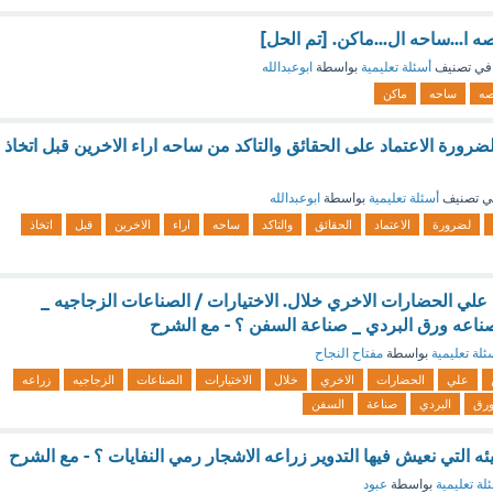
 ا...ساحه ال...ماكن. [تم الحل]
في تصنيف
أسئلة تعليمية
بواسطة
ابوعبدالله
صه
ساحه
ماكن
ضرورة الاعتماد على الحقائق والتاكد من ساحه اراء الاخرين قبل اتخاذ
ي تصنيف
أسئلة تعليمية
بواسطة
ابوعبدالله
لضرورة
الاعتماد
الحقائق
والتاكد
ساحه
اراء
الاخرين
قبل
اتخاذ
ن علي الحضارات الاخري خلال. الاختيارات / الصناعات الزجاجيه _
ناعه ورق البردي _ صناعة السفن ؟ - مع الشرح
ئلة تعليمية
بواسطة
مفتاح النجاح
علي
الحضارات
الاخري
خلال
الاختيارات
الصناعات
الزجاجيه
زراعه
رق
البردي
صناعة
السفن
يئه التي نعيش فيها التدوير زراعه الاشجار رمي النفايات ؟ - مع الشرح
لة تعليمية
بواسطة
عبود