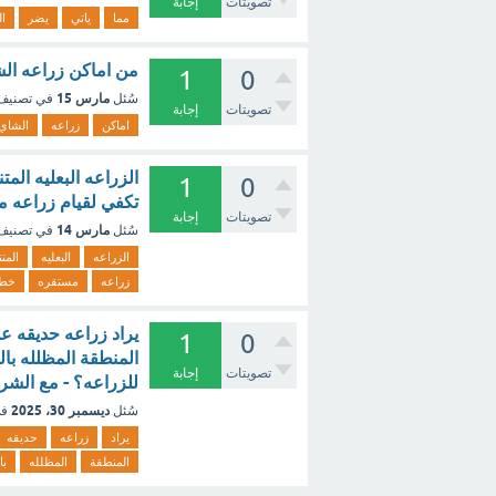
تصويتات
إجابة
مما
ياتي
يضر
ال
من اماكن زراعه الش
1
0
مارس 15
سُئل
في تصني
تصويتات
إجابة
اماكن
زراعه
الشاي
الزراعه البعليه الم
1
0
تكفي لقيام زراعه 
تصويتات
إجابة
مارس 14
سُئل
في تصني
الزراعه
البعليه
المت
زراعه
مستقره
خطا
1
0
المنطقة المظلله ب
تصويتات
إجابة
للزراعه؟ - مع الشر
ديسمبر 30، 2025
سُئل
في
يراد
زراعه
حديقه
المنطقة
المظلله
با