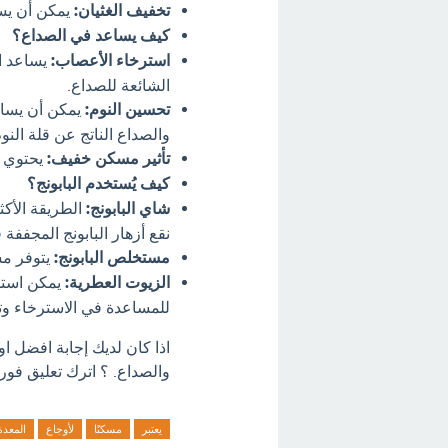
تخفيف الغثيان:
يمكن أن يسا
كيف يساعد في الصداع؟
استرخاء الأعصاب:
يساعد ال
الشائعة للصداع.
تحسين النوم:
يمكن أن يساع
والصداع الناتج عن قلة الن
تأثير مسكن خفيف:
يحتوي ا
كيف يُستخدم البابونج؟
شاي البابونج:
الطريقة الأكث
نقع أزهار البابونج المجففة
مستخلص البابونج:
يتوفر مس
الزيوت العطرية:
للمساعدة في الاسترخاء وت
اذا كان لديك إجابة افضل او
والصداع. ؟ اترك تعليق فورآ
يعتبر
مسكنًا
لأوجاع
المعدة