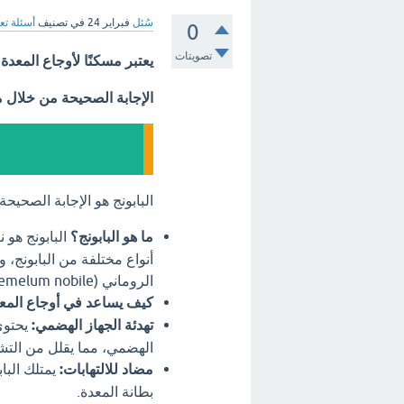
سُئل
فبراير 24
في تصنيف
أسئلة تع
0
تصويتات
يعتبر مسكنًا لأوجاع المعدة
الإجابة الصحيحة من خلال 
البابونج هو الإجابة الصحي
ما هو البابونج؟
البابونج هو 
الروماني (Chamaemelum nobile).
كيف يساعد في أوجاع المع
تهدئة الجهاز الهضمي:
يحتوي
الهضمي، مما يقلل من التشن
مضاد للالتهابات:
يمتلك البا
بطانة المعدة.