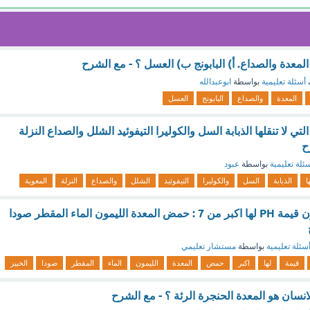
 المعدة والصداع. أ) البابونج ب) العسل ؟ - مع الشرح
أسئلة تعليمية
بواسطة
ابوعبدالله
المعدة
والصداع
البابونج
العسل
لتي لا تنقلها الذبابة السل والكوليرا التيفوئيد الشلل والصداع النزلة
ح
ئلة تعليمية
بواسطة
عبود
ا
الذبابة
السل
والكوليرا
التيفوئيد
الشلل
والصداع
النزلة
المعوية
اي المواد التالية تكون قيمة PH لها اكبر من 7 : حمض المعدة الليمون الماء المقطر صودا
سئلة تعليمية
بواسطة
مستشار تعليمي
قيمة
لها
اكبر
حمض
المعدة
الليمون
الماء
المقطر
صودا
الخبيز
سان هو المعدة الحنجرة الرئة ؟ - مع الشرح