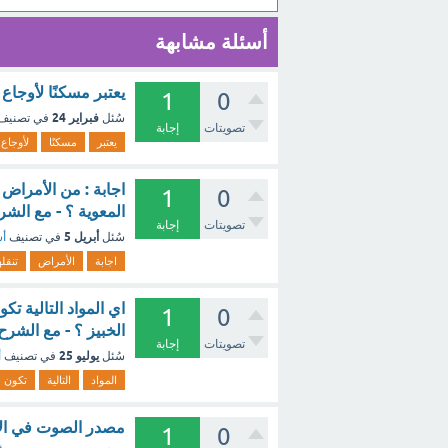
أسئلة مشابهة
يعتبر مسكنًا لأوجاع
1
0
فبراير 24
سُئل
في تصنيف
تصويتات
إجابة
يعتبر
مسكنًا
لأوجاع
اجابة : من الأمراض ا
1
0
المعوية ؟ - مع الشر
تصويتات
إجابة
أبريل 5
سُئل
في تصنيف
أس
اجابة
الأمراض
تنقله
1
0
الخبيز ؟ - مع الشرح
تصويتات
إجابة
يوليو 25
سُئل
في تصنيف
أ
المواد
التالية
تكون
مصدر الصوت في الان
1
0