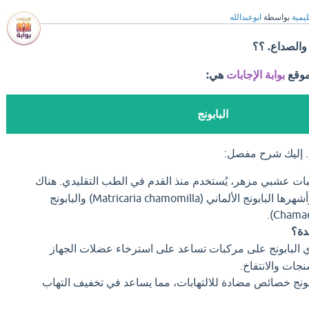
ليمية
بواسطة
ابوعبدالله
 والصداع. ؟؟
موقع
بوابة الإجابات
هي:
البابونج
حة. إليك شرح مفصل:
نبات عشبي مزهر، يُستخدم منذ القدم في الطب التقليدي. هناك
أنواع مختلفة من البابونج، وأشهرها البابونج الألماني (Matricaria chamomilla) والبابونج
دة؟
 البابونج على مركبات تساعد على استرخاء عضلات الجهاز
جات والانتفاخ.
بونج خصائص مضادة للالتهابات، مما يساعد في تخفيف التهاب