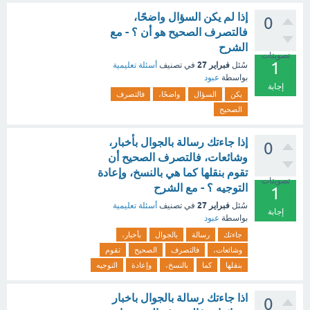
إذا لم يكن السؤال واضحًا،
0
فالتصرف الصحيح هو أن ؟ - مع
الشرح
تصويتات
1
فبراير 27
سُئل
في تصنيف
أسئلة تعليمية
بواسطة
عبود
إجابة
يكن
السؤال
واضحًا،
فالتصرف
الصحيح
إذا جاءتك رسالة بالجوال بأخبار،
0
وشائعات، فالتصرف الصحيح أن
تقوم بنقلها كما هي بالنسخ، وإعادة
تصويتات
التوجيه ؟ - مع الشرح
1
فبراير 27
سُئل
في تصنيف
أسئلة تعليمية
إجابة
بواسطة
عبود
جاءتك
رسالة
بالجوال
بأخبار،
وشائعات،
فالتصرف
الصحيح
تقوم
بنقلها
كما
بالنسخ،
وإعادة
التوجيه
اذا جاءتك رسالة بالجوال باخبار
0