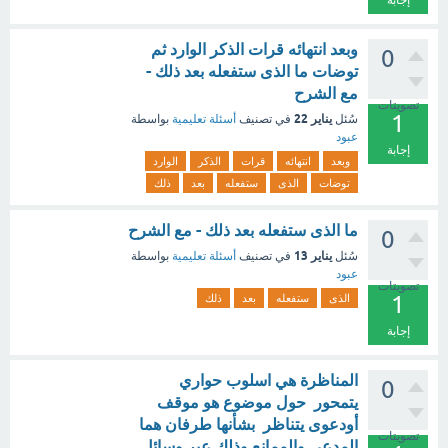
إجابة
وبعد انتهائه قرات الذكر الوارد ثم
0
توضات ما الذى ستفعله بعد ذلك -
مع الشرح
تصويتات
1
يناير 22
سُئل
في تصنيف
أسئلة تعليمية
بواسطة
عبود
إجابة
وبعد
انتهائه
قرات
الذكر
الوارد
توضات
الذى
ستفعله
بعد
ذلك
ما الذى ستفعله بعد ذلك - مع الشرح
0
يناير 13
سُئل
في تصنيف
أسئلة تعليمية
بواسطة
عبود
تصويتات
1
الذى
ستفعله
بعد
ذلك
إجابة
المناظرة هي اسلوب حواري
0
يتمحور حول موضوع هو موقف
أودعوى يتناظر بشأنها طرفان هما
تصويتات
المدعي والممانع وذلك عبر وسائل