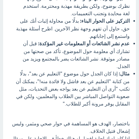
نظرك بوضوح، ولكن بطريقة مهذبة ومحترمة. استخدم
لغة محايدة وتجنب التعميمات.
التركيز على الحوار البناء:
بدلًا من محاولة إثبات أنك على
حق، حاول أن تفهم وجهة نظر الآخرين. اطرح أسئلة مهذبة
واستمع إلى إجاباتهم.
عدم نشر الشائعات أو المعلومات غير المؤكدة:
قبل أن
تشارك أي معلومة حول الموضوع، تأكد من صحتها من
مصادر موثوقة. نشر الشائعات يضر بالمجتمع ويزيد من
الجدل.
مثال:
إذا كان الجدل حول موضوع "التعليم عن بعد"، بدلًا
من كتابة "التعليم عن بعد فاشل ولا فائدة منه!"، يمكنك أن
تكتب "أرى أن التعليم عن بعد يواجه بعض التحديات، مثل
صعوبة التواصل المباشر بين الطلاب والمعلمين، ولكن في
المقابل يوفر مرونة أكبر للطلاب."
باختصار، الهدف هو المساهمة في حوار صحي ومثمر، وليس
إشعال فتيل الخلاف.
اذا كان لديك إجابة افضل او هناك خطأ في الإجابة علي سؤال