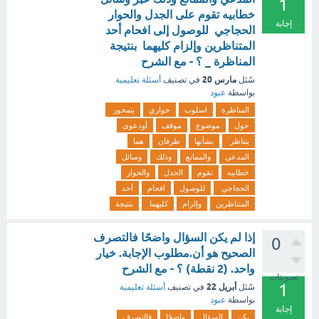
1
خطابيه تقوم على الجدل والحوار
إجابة
الحجاجي للوصول إلى افحام أحد
المتناظرين وإلزام كليهما بنتيجة
المناظرة _ ؟ - مع الشرح
مارس 20
سُئل
في تصنيف
أسئلة تعليمية
بواسطة
عبود
المناظرة
اسلوب
حواري
يتمحور
حول
موضوع
موقف
أودعوى
يتناظر
بشأنها
طرفان
هما
المدعي
والممانع
وذلك
وسائل
خطابيه
تقوم
الجدل
والحوار
الحجاجي
للوصول
افحام
أحد
المتناظرين
وإلزام
كليهما
بنتيجة
إذا لم يكن السؤال واضحًا فالتصرف
0
الصحيح هو أن.مطلوب الإجابة. خيار
واحد. (2 نقطة) ؟ - مع الشرح
تصويتات
1
أبريل 22
سُئل
في تصنيف
أسئلة تعليمية
بواسطة
عبود
إجابة
يكن
السؤال
واضحًا
فالتصرف