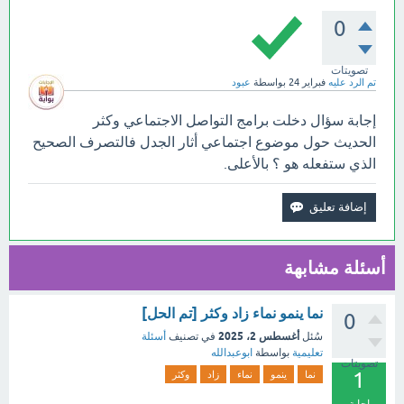
0
تصويتات
تم الرد عليه
فبراير 24
بواسطة
عبود
إجابة سؤال دخلت برامج التواصل الاجتماعي وكثر
الحديث حول موضوع اجتماعي أثار الجدل فالتصرف الصحيح
الذي ستفعله هو ؟ بالأعلى.
أسئلة مشابهة
نما ينمو نماء زاد وكثر [تم الحل]
0
أغسطس 2، 2025
سُئل
في تصنيف
أسئلة
تعليمية
بواسطة
ابوعبدالله
تصويتات
1
نما
ينمو
نماء
زاد
وكثر