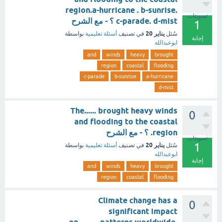
region.a-hurricane . b-sunrise.
تصويتات
c-parade. d-mist ؟ - مع الشرح
1
يناير 20
سُئل
في تصنيف
أسئلة تعليمية
بواسطة
إجابة
ابوعبدالله
and
winds
heavy
brought
region
coastal
flooding
c-parade
b-sunrise
a-hurricane
d-mist
The...... brought heavy winds
0
and flooding to the coastal
region. ؟ - مع الشرح
تصويتات
1
يناير 20
سُئل
في تصنيف
أسئلة تعليمية
بواسطة
ابوعبدالله
إجابة
and
winds
heavy
brought
region
coastal
flooding
Climate change has a
0
significant impact