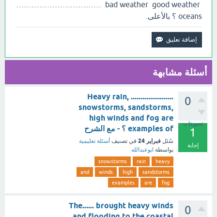
…………………………… bad weather good weather
oceans ؟ بالأعلى.
أسئلة مشابهة
...................... Heavy rain,
0
snowstorms, sandstorms,
high winds and fog are
تصويتات
examples of ؟ - مع الشرح
1
فبراير 24
سُئل
في تصنيف
أسئلة تعليمية
إجابة
بواسطة
ابوعبدالله
snowstorms
rain
heavy
and
winds
high
sandstorms
examples
are
fog
The...... brought heavy winds
0
and flooding to the coastal