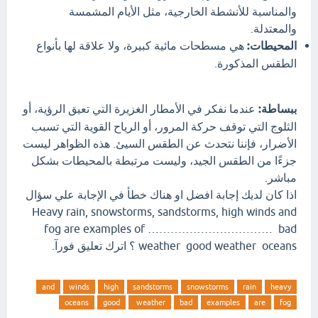
والمناسبة للأنشطة الخارجية، مثل الأيام المشمسة
والمعتدلة.
المحيطات:
هي مسطحات مائية كبيرة، ولا علاقة لها بأنواع
الطقس المذكورة.
ببساطة:
عندما نفكر في الأمطار الغزيرة التي تعيق الرؤية، أو
الثلوج التي توقف حركة المرور، أو الرياح القوية التي تسبب
الأضرار، فإننا نتحدث عن الطقس السيئ. هذه الظواهر ليست
جزءًا من الطقس الجيد، وليست مرتبطة بالمحيطات بشكل
مباشر.
اذا كان لديك إجابة افضل او هناك خطأ في الإجابة علي سؤال
Heavy rain, snowstorms, sandstorms, high winds and
fog are examples of …………………………… bad
weather good weather oceans ؟ اترك تعليق فورآ.
and
winds
high
sandstorms
snowstorms
rain
heavy
oceans
good
weather
bad
examples
are
fog