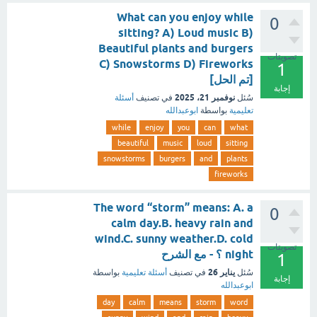
What can you enjoy while
0
sitting? A) Loud music B)
Beautiful plants and burgers
تصويتات
C) Snowstorms D) Fireworks
1
[تم الحل]
إجابة
نوفمبر 21، 2025
سُئل
في تصنيف
أسئلة
تعليمية
بواسطة
ابوعبدالله
while
enjoy
you
can
what
beautiful
music
loud
sitting
snowstorms
burgers
and
plants
fireworks
The word “storm” means: A. a
0
calm day.B. heavy rain and
wind.C. sunny weather.D. cold
تصويتات
night ؟ - مع الشرح
1
يناير 26
سُئل
في تصنيف
أسئلة تعليمية
بواسطة
إجابة
ابوعبدالله
day
calm
means
storm
word