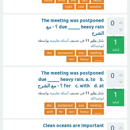
sunny
wind
and
rain
heavy
night
cold
weather
The meeting was postponed
0
due _____ heavy rain ؟ - مع
الشرح
تصويتات
1
يناير 11
سُئل
في تصنيف
أسئلة تعليمية
بواسطة
ابوعبدالله
إجابة
due
postponed
was
meeting
rain
heavy
_____
The meeting was postponed
0
due _____ heavy rain. a. to b.
for c. with d. at ؟ - مع الشرح
تصويتات
1
يناير 11
سُئل
في تصنيف
أسئلة تعليمية
بواسطة
ابوعبدالله
إجابة
due
postponed
was
meeting
with
for
rain
heavy
_____
Clean oceans are important
0