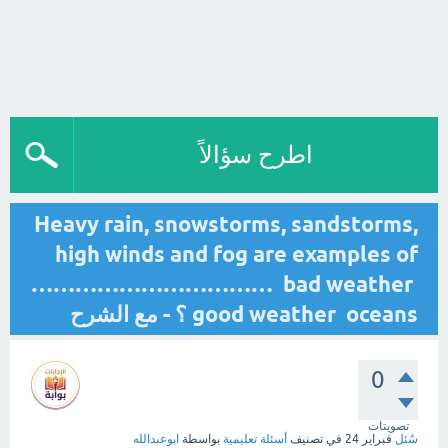
اطرح سؤالاً
Heavy rain, snowstorms, sandstorms,
high winds and fog are examples of
…………………………… bad weather
good weather oceans ؟ - مع الشرح
0
تصويتات
سُئل
فبراير 24
في تصنيف
أسئلة تعليمية
بواسطة
ابوعبدالله