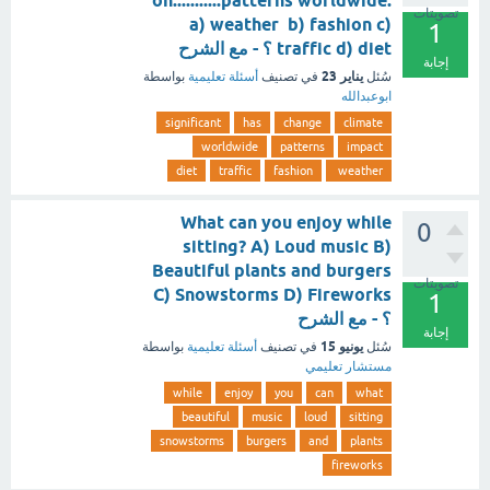
on...........patterns worldwide.
تصويتات
a) weather b) fashion c)
1
traffic d) diet ؟ - مع الشرح
إجابة
يناير 23
سُئل
في تصنيف
أسئلة تعليمية
بواسطة
ابوعبدالله
significant
has
change
climate
worldwide
patterns
impact
diet
traffic
fashion
weather
What can you enjoy while
0
sitting? A) Loud music B)
Beautiful plants and burgers
تصويتات
C) Snowstorms D) Fireworks
1
؟ - مع الشرح
إجابة
يونيو 15
سُئل
في تصنيف
أسئلة تعليمية
بواسطة
مستشار تعليمي
while
enjoy
you
can
what
beautiful
music
loud
sitting
snowstorms
burgers
and
plants
fireworks