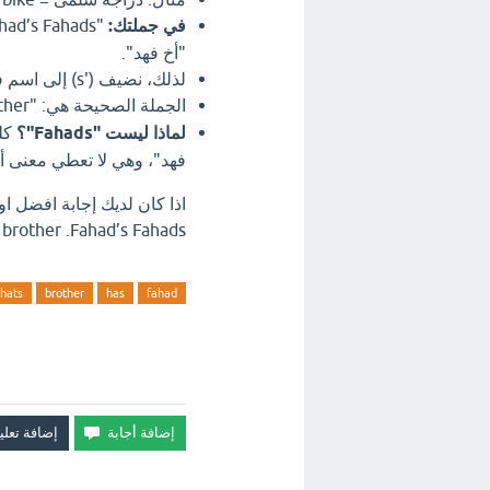
في جملتك:
"أخ فهد".
لذلك، نضيف ('s) إلى اسم فهد ليصبح "Fahad's".
الجملة الصحيحة هي: "That's
brother." (
لماذا ليست "Fahads"؟
فهد"، وهي لا تعطي معنى أ
________ brother .Fahad’s Fahads ؟ ات
thats
brother
has
fahad