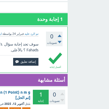
1
إجابة وحدة
تم الرد عليه
فبراير 24
بواسطة
اب
0
تصويتات
سو
Fahads ؟ بالأعلى.
أفضل إجابة
أسئلة مشابهة
n (1 Point) n m g
1
0
[تم الحل]
تصويتات
إجابة
أكتوبر 12، 2025
سُئل
في 