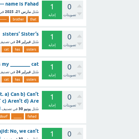
----- name is Fahad
1
0
مارس 21، 2025
سُئل
في
تصويتات
إجابة
-------
brother
that
cat sisters’ Sister’s
1
0
فبراير 24
سُئل
في تصنيف
تصويتات
إجابة
cat
has
sisters
That's my ________ cat
1
0
فبراير 24
سُئل
في تصنيف
تصويتات
إجابة
cat
has
sisters
. a) Can b) Can’t
1
0
c) Aren’t d) Are ؟ - مع الشرح
تصويتات
إجابة
يونيو 30
سُئل
في تصنيف
أ
dsurf
_____
fahad
? Majid: No, we can’t
1
0
يونيو 30