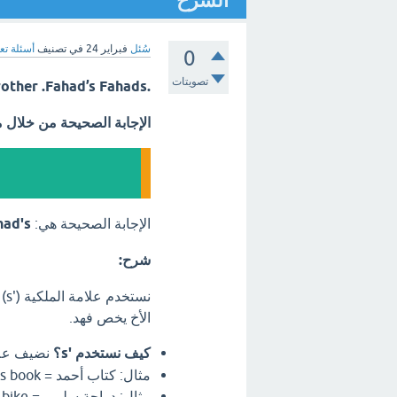
الشرح
سُئل
فبراير 24
في تصنيف
أسئلة تع
0
تصويتات
.Fahad has a brother . That's ________ brother .Fahad’s Fahads ؟؟
الإجابة الصحيحة من خلال 
الإجابة الصحيحة هي:
had's
شرح:
نس
الأخ يخص فهد.
كيف نستخدم 's؟
نضيف علامة ('s) إلى نهاية اسم ال
مثال: كتاب أحمد = Ahmed's book
مثال: دراجة سلمى = Salma's bike