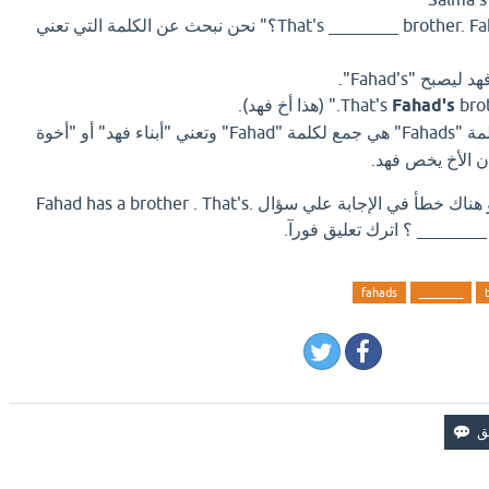
"That's ________ brother. Fahad’s Fahads؟" نحن نبحث عن الكلمة التي تعني
هذا أخ فهد).
Fahad's
كلمة "Fahads" هي جمع لكلمة "Fahad" وتعني "أبناء فهد" أو "أخوة
ن الأخ يخص فهد.
اذا كان لديك إجابة افضل او هناك خطأ في الإجابة علي سؤال .Fahad has a brother . That's
رك تعليق فورآ.
fahads
________