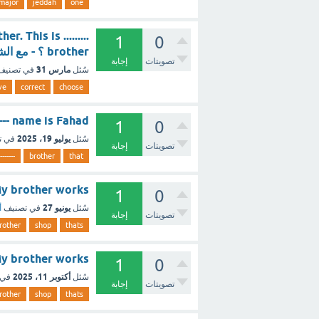
major
jeddah
one
 This is .........
1
0
brother ؟ - مع الشرح
تصويتات
إجابة
مارس 31
سُئل
في تصني
ve
correct
choose
-------- name is Fahad
1
0
يوليو 19، 2025
سُئل
في ت
تصويتات
إجابة
-------
brother
that
 ..... My brother works
1
0
يونيو 27
سُئل
في تصنيف
أ
تصويتات
إجابة
rother
shop
thats
..... My brother works
1
0
أكتوبر 11، 2025
سُئل
في 
تصويتات
إجابة
rother
shop
thats