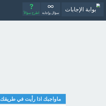
سؤال وإجابة
اطرح سؤالاً
ماواجبك اذا رأيت في طريقك 