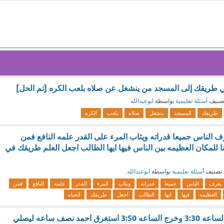
ي طريقك إلى المسجد من ينشغل عن صلاه بلعب الكره [تم الحل]
صنيف
أسئلة تعليمية
بواسطة
ابوعبدالله
طريقك
المسجد
ينشغل
صلاه
بلعب
الكره
ف الناس جميعا قدراته ويثاب المرء على القدر علمه النافع فمن
 للمكان العظيمه بين الناس فيها ايها الطالب اجعل العلم طريقك في
تصنيف
أسئلة تعليمية
بواسطة
ابوعبدالله
يعرف
الناس
جميعا
قدراته
ويثاب
المرء
القدر
علمه
النافع
فمن
العظيمه
فيها
ايها
الطالب
اجعل
طريقك
الحياه
دخل احمد المسجد الساعه 3:30 وخرج الساعه 3:50 استغرق احمد نصف ساعه ليصلي