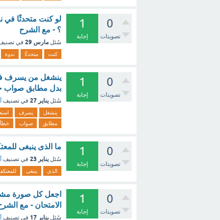
لو كنت متحدثًا في ن
1
0
؟ - مع الشرح
تصويتات
إجابة
مارس 29
سُئل
في تصني
كنت
متحدثًا
ندوة
ينشغل من يسرف في 
1
0
بدل مطابق صواب خط
تصويتات
إجابة
يناير 27
سُئل
في تصنيف
أ
ينشغل
يسرف
استع
مطابق
صواب
خطأ
ما الذى ينبغى للمع
1
0
يناير 23
سُئل
في تصنيف
أ
تصويتات
إجابة
الذى
ينبغى
للمعتكف
اجعل كل صورة مشبه
1
0
الامتحان - مع الشرح
تصويتات
إجابة
يناير 17
سُئل
في تصنيف
أ