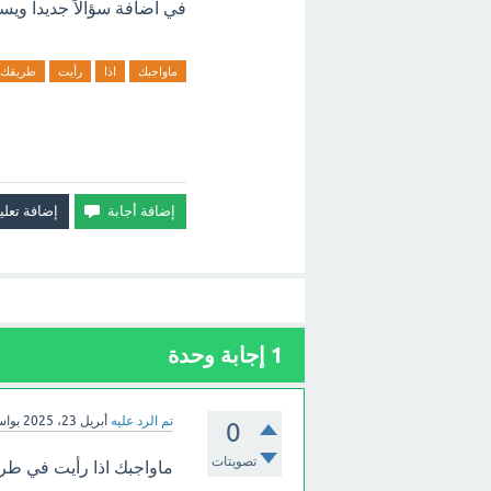
في اضافة سؤالاً جديدا ويسر
ماواجبك
اذا
رأيت
طريقك
1
إجابة وحدة
تم الرد عليه
أبريل 23، 2025
بوا
0
تصويتات
ماواجبك اذا رأيت في طر