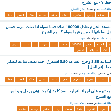
طا ؟ - مع الشرح
ئلة تعليمية
بواسطة
مفتاح النجاح
الساعه
وخرج
استغرق
نصف
ساعه
ليصلي
صلاه
العصر
خطا
إجابة : الصلاه في المسجد الحرام تعادل 100000 صلاه فيما سواه اذا صلت مريم خمس
ل صلواتها الخمس فيما سواه ؟ - مع الشرح
ئلة تعليمية
بواسطة
عبود
د
الحرام
تعادل
100000
صلاه
فيما
سواه
اذا
صلت
مريم
فكم
صلواتها
الخمس
دخل احمد المسجد الساعه 3:30 وخرج الساعه 3:50 استغرق احمد نصف ساعه ليصلي
طا [تم الحل]
في تصنيف
أسئلة تعليمية
بواسطة
عبود
الساعه
وخرج
استغرق
نصف
ساعه
ليصلي
صلاه
العصر
خطا
مختبره على اجراء التجارب ضد كلمة (يكمث )هي يرحل و يجلس
مع الشرح
ئلة تعليمية
بواسطة
باحث المعرفة
اجراء
التجارب
كلمة
يكمث
يرحل
يجلس
ويبقى
ينشغل