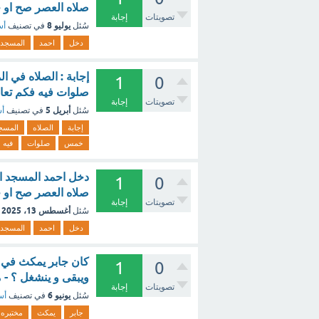
صلاه العصر صح او خ
تصويتات
إجابة
يوليو 8
سُئل
في تصنيف
أس
دخل
احمد
المسجد
1
0
صلوات فيه فكم تعاد
تصويتات
إجابة
أبريل 5
سُئل
في تصنيف
أس
إجابة
الصلاه
المسج
خمس
صلوات
فيه
1
0
صلاه العصر صح او خ
تصويتات
إجابة
أغسطس 13، 2025
سُئل
دخل
احمد
المسجد
كان جابر يمكث في 
1
0
ويبقى و ينشغل ؟ - 
تصويتات
إجابة
يونيو 6
سُئل
في تصنيف
أس
جابر
يمكث
مختبره