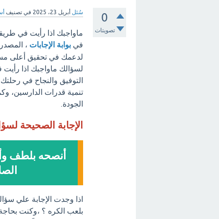
سُئل
أبريل 23، 2025
في تصنيف
أس
0
تصويتات
ماواجبك اذا رأيت في طريق
في
بوابة الإجابات
، المصدر 
لدعمك في تحقيق أعلى مستوي
لسؤالك ماواجبك اذا رأيت 
التوفيق والنجاح في رحلتك ا
تنمية قدرات الدارسين، وكما
الجودة.
الإجابة الصحيحة لسؤ
أنصحه بلطف وأذ
الصل
اذا وجدت الإجابة علي سؤا
بلعب الكره ؟ ،وكنت بحاجة 