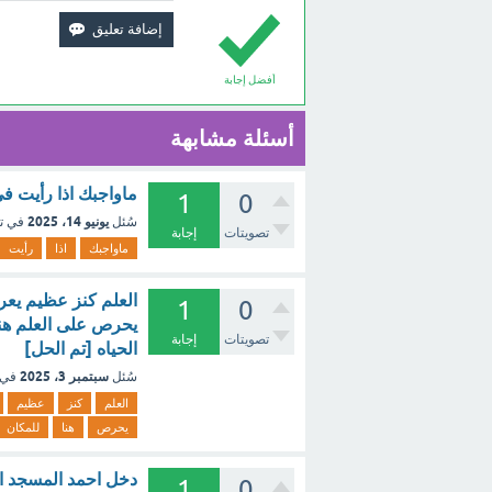
أفضل إجابة
أسئلة مشابهة
ماواجبك اذا رأيت ف
1
0
يونيو 14، 2025
سُئل
في ت
تصويتات
إجابة
ماواجبك
اذا
رأيت
العلم كنز عظيم يعر
1
0
يحرص على العلم هنا
تصويتات
إجابة
الحياه [تم الحل]
سبتمبر 3، 2025
سُئل
في 
العلم
كنز
عظيم
يحرص
هنا
للمكان
1
0