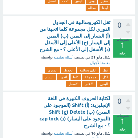
صغير
ومن
اليمين
تحت
اسفل
أيضا
مظلة
تقل الكهروسالبية في الجدول
0
الدوري لكل مجموعة كلما اتجهنا من
(أ) اليسار إلى اليمين (ب) اليمين
تصويتات
إلى اليسار (ج) الأعلى إلى الأسفل
1
(د) الأسفل إلى الأعلى ؟ - مع الشرح
إجابة
مايو 21
سُئل
في تصنيف
أسئلة تعليمية
بواسطة
معلمة الأجيال
تقل
الكهروسالبية
الجدول
الدوري
لكل
مجموعة
كلما
اتجهنا
اليسار
اليمين
الأعلى
الأسفل
لكتابة الحروف الكبيرة في اللغة
0
الإنجليزية: (أ) Shift (الموجود على
اليمين) (ب) Delete (ج) Shift
تصويتات
(الموجود على اليسار) (د) cap lock
1
؟ - مع الشرح
إجابة
مايو 16
سُئل
في تصنيف
أسئلة تعليمية
بواسطة