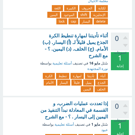
معلمة الأجيال
لكتابة
الحروف
الكبيرة
اللغة
الإنجليزية
shift
الموجود
اليمين
delete
اليسار
cap
lock
أثناء تأديتنا لمهارة تنطيط الكرة
0
الجذع يميل قليلاً لـ (أ) اليسار. (ب)
الأمام. (ج) الخلف. (د) اليمين. ؟ -
تصويتات
مع الشرح
1
مايو 16
سُئل
في تصنيف
أسئلة تعليمية
بواسطة
إجابة
نورة المجتهدة
أثناء
تأديتنا
لمهارة
تنطيط
الكرة
الجذع
يميل
قليلاً
اليسار
الأمام
الخلف
اليمين
إذا تعددت عمليات الضرب، و
0
القسمة في المعادلة نبدأ التنفيذ من
اليمين إلى اليسار . ؟ - مع الشرح
تصويتات
1
مايو 1
سُئل
في تصنيف
أسئلة تعليمية
بواسطة
عبود
إجابة