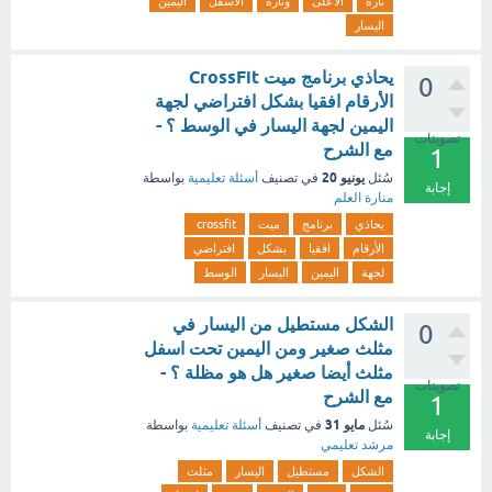
تارة
الأعلى
وتارة
الأسفل
اليمين
اليسار
‏يحاذي برنامج ميت CrossFit
0
الأرقام افقيا بشكل افتراضي لجهة
اليمين لجهة اليسار في الوسط ؟ -
تصويتات
مع الشرح
1
يونيو 20
سُئل
في تصنيف
أسئلة تعليمية
بواسطة
إجابة
منارة العلم
يحاذي
برنامج
ميت
crossfit
الأرقام
افقيا
بشكل
افتراضي
لجهة
اليمين
اليسار
الوسط
الشكل مستطيل من اليسار في
0
مثلث صغير ومن اليمين تحت اسفل
مثلث أيضا صغير هل هو مظلة ؟ -
تصويتات
مع الشرح
1
مايو 31
سُئل
في تصنيف
أسئلة تعليمية
بواسطة
إجابة
مرشد تعليمي
الشكل
مستطيل
اليسار
مثلث