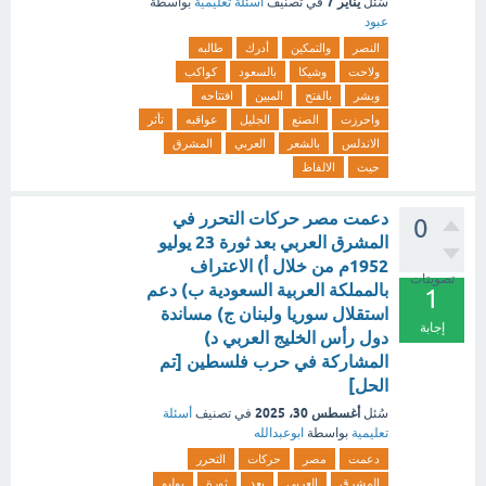
يناير 7
سُئل
في تصنيف
أسئلة تعليمية
بواسطة
عبود
النصر
والتمكين
أدرك
طالبه
ولاحت
وشيكا
بالسعود
كواكب
وبشر
بالفتح
المبين
افتتاحه
واحرزت
الصنع
الجليل
عواقبه
تأثر
الاندلس
بالشعر
العربي
المشرق
حيث
الالفاظ
دعمت مصر حركات التحرر في
0
المشرق العربي بعد ثورة 23 يوليو
1952م من خلال أ) الاعتراف
تصويتات
بالمملكة العربية السعودية ب) دعم
1
استقلال سوريا ولبنان ج) مساندة
إجابة
دول رأس الخليج العربي د)
المشاركة في حرب فلسطين [تم
الحل]
أغسطس 30، 2025
سُئل
في تصنيف
أسئلة
تعليمية
بواسطة
ابوعبدالله
دعمت
مصر
حركات
التحرر
المشرق
العربي
بعد
ثورة
يوليو