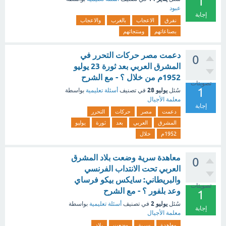
1
عبود
إجابة
نفرق
الاعجاب
بالغرب
والاعجاب
بصناعاتهم
ومنتجاتهم
دعمت مصر حركات التحرر في
0
المشرق العربي بعد ثورة 23 يوليو
1952م من خلال ؟ - مع الشرح
تصويتات
1
يوليو 28
سُئل
في تصنيف
أسئلة تعليمية
بواسطة
معلمة الأجيال
إجابة
دعمت
مصر
حركات
التحرر
المشرق
العربي
بعد
ثورة
يوليو
1952م
خلال
معاهدة سرية وضعت بلاد المشرق
0
العربي تحت الانتداب الفرنسي
والبريطاني: سايكس بيكو فرساي
تصويتات
وعد بلفور ؟ - مع الشرح
1
يوليو 2
سُئل
في تصنيف
أسئلة تعليمية
بواسطة
إجابة
معلمة الأجيال
معاهدة
سرية
وضعت
بلاد