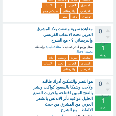
المشرق
العربي
تحت
الانتداب
الفرنسي
والبريطاني
سايكس بيكو
فرساي
وعد
بلفور
معاهدة سرية وضعت بلاد المشرق
0
العربي تحت الانتداب الفرنسي
والبريطاني ؟ - مع الشرح
تصويتات
1
يوليو 2
سُئل
في تصنيف
أسئلة تعليمية
بواسطة
معلمة الأجيال
إجابة
معاهدة
سرية
وضعت
بلاد
المشرق
العربي
تحت
الانتداب
الفرنسي
والبريطاني
هو النصر والتمكين أدرك طالبه
0
ولاحت وشيكا بالسعود كواكب وبشر
بالفتح المبين افتتاحه واحرزت الصنع
تصويتات
الجليل عواقبه تأثر الاندلس بالشعر
1
العربي من المشرق من حيث
إجابة
الالفاظ - مع الشرح