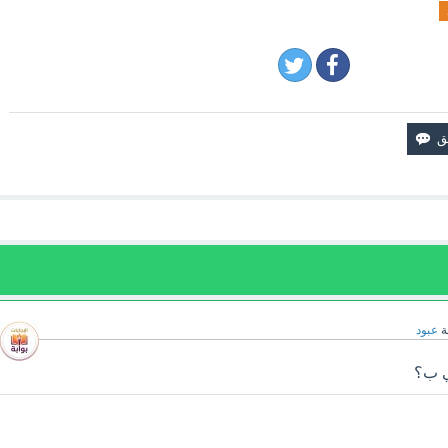
ة
عبود
ي ب؟