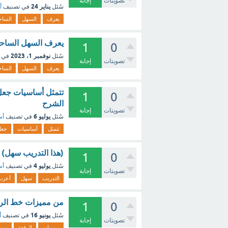
تصويتات
إجابة
يناير 24
سُئل
في تصنيف
أ
يعرف
السهل
الساح
يعرف السهل الساحل
1
0
نوفمبر 1، 2023
سُئل
في 
تصويتات
إجابة
يعرف
السهل
الساح
تتمثل أساسيات جعل 
1
0
الشرح
تصويتات
إجابة
يوليو 6
سُئل
في تصنيف
أس
تتمثل
أساسيات
جعل
(هذا التدريب سهل) 
1
0
يوليو 4
سُئل
في تصنيف
أس
تصويتات
إجابة
التدريب
سهل
أعرب
من مميزات خط الرق
1
0
يونيو 16
سُئل
في تصنيف
أ
تصويتات
إجابة
مميزات
الرقعة
سهل