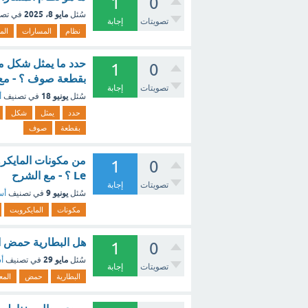
1
0
مايو 8، 2025
سُئل
في تص
تصويتات
إجابة
نظام
المسارات
الم
حدد ما يمثل شكل من
1
0
بقطعة صوف ؟ - مع
تصويتات
إجابة
يونيو 18
سُئل
في تصنيف
أ
حدد
يمثل
شكل
بقطعة
صوف
1
0
Le ؟ - مع الشرح
تصويتات
إجابة
يونيو 9
سُئل
في تصنيف
أس
مكونات
المايكروبت
هل البطارية حمض ا
1
0
مايو 29
سُئل
في تصنيف
أس
تصويتات
إجابة
البطارية
حمض
المع