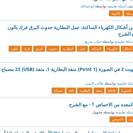
نيف
أسئلة تعليمية
بواسطة
ابوعبدالله
رحلة
الثانوية
 أشكال الكهرباء الساكنة: عمل البطارية حدوث البرق فرك بالون
 الشرح
سئلة تعليمية
بواسطة
جواب سريع
أشكال
الكهرباء
الساكنة
عمل
البطارية
حدوث
البرق
فرك
بالون
من مكونات المايكروبت 2 في الصورة (1 Point) منفذ البطارية 1. منفذ (USB) 25 مصباح
ئلة تعليمية
بواسطة
طالب التميز
الصورة
point
منفذ
البطارية
usb
مصباح
لمعده من الاحماض ؟ - مع الشرح
ئلة تعليمية
بواسطة
مجهول
ده
الاحماض