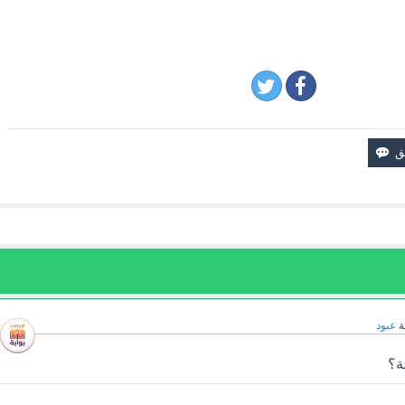
ة
عبود
ة؟