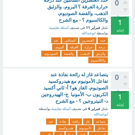
حدد العنصرين السائلين عند درجة
0
حرارة الغرفة ؟ البروم، والزئبق
الذهب، والفضة الصوديوم،
تصويتات
والكالسيوم ؟ - مع الشرح
1
فبراير 11
سُئل
في تصنيف
أسئلة تعليمية
إجابة
بواسطة
ابوعبدالله
حدد
العنصرين
السائلين
عند
درجة
حرارة
الغرفة
البروم،
والزئبق
الذهب،
والفضة
الصوديوم،
والكالسيوم
يتصاعد غاز له رائحة نفاذة عند
0
تفاعل الأمونيوم مع هيدروكسيد
الصوديوم، الغاز هو؟ أ- ثاني أكسيد
تصويتات
الكربون ب- الأمونيا ج- الهيدروجين
1
د- النيتروجين ؟ - مع الشرح
إجابة
فبراير 4
سُئل
في تصنيف
أسئلة تعليمية
بواسطة
ابوعبدالله
يتصاعد
غاز
رائحة
نفاذة
عند
تفاعل
الأمونيوم
هيدروكسيد
الصوديوم،
الغاز
هو؟
ثاني
أكسيد