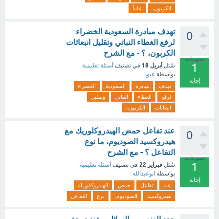
الكربون،
علماً
تهدف مبادرة السعودية الخضراء
0
لرفع الغطاء النباتي وتقليل انبعاثات
الكربون، ؟ - مع الشرح
تصويتات
1
أبريل 18
سُئل
في تصنيف
أسئلة تعليمية
بواسطة
عبود
إجابة
تهدف
مبادرة
السعودية
الخضراء
لرفع
الغطاء
النباتي
وتقليل
انبعاثات
الكربون،
عند تفاعل حمض الهيدروكلوريك مع
0
هيدروكسيد الصوديوم، ما نوع
التفاعل ؟ - مع الشرح
تصويتات
1
فبراير 22
سُئل
في تصنيف
أسئلة تعليمية
بواسطة
ابوعبدالله
إجابة
عند
تفاعل
حمض
الهيدروكلوريك
هيدروكسيد
الصوديوم،
نوع
التفاعل