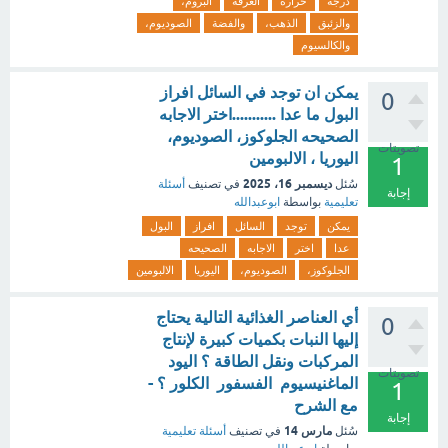
درجة
حرارة
الغرفة
البروم،
والزئبق
الذهب،
والفضة
الصوديوم،
والكالسيوم
يمكن ان توجد في السائل افراز
0
البول ما عدا ...........اختر الاجابه
الصحيحه الجلوكوز، الصوديوم،
تصويتات
اليوريا ، الالبومين
1
ديسمبر 16، 2025
سُئل
في تصنيف
أسئلة
إجابة
تعليمية
بواسطة
ابوعبدالله
يمكن
توجد
السائل
افراز
البول
عدا
اختر
الاجابه
الصحيحه
الجلوكوز،
الصوديوم،
اليوريا
الالبومين
أي العناصر الغذائية التالية يحتاج
0
إليها النبات بكميات كبيرة لإنتاج
المركبات ونقل الطاقة ؟ اليود
تصويتات
الماغنيسيوم الفسفور الكلور ؟ -
1
مع الشرح
إجابة
مارس 14
سُئل
في تصنيف
أسئلة تعليمية