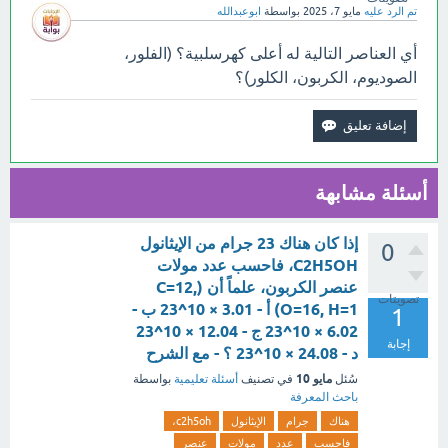
تم الرد عليه
مايو 7، 2025
بواسطة
ابوعبدالله
أي العناصر التالية له أعلى كهرسلبية؟ (الفلور،
الصوديوم، الكربون، الكلور)؟
أسئلة مشابهة
إذا كان هناك 23 جرام من الإيثانول
0
C2H5OH، فاحسب عدد مولات
عنصر الكربون، علماً أن (C=12,
تصويتات
O=16, H=1) أ - 3.01 × 10^23 ب -
1
6.02 × 10^23 ج - 12.04 × 10^23
إجابة
د - 24.08 × 10^23 ؟ - مع الشرح
مايو 10
سُئل
في تصنيف
أسئلة تعليمية
بواسطة
باحث المعرفة
هناك
جرام
الإيثانول
c2h5oh،
فاحسب
عدد
مولات
عنصر