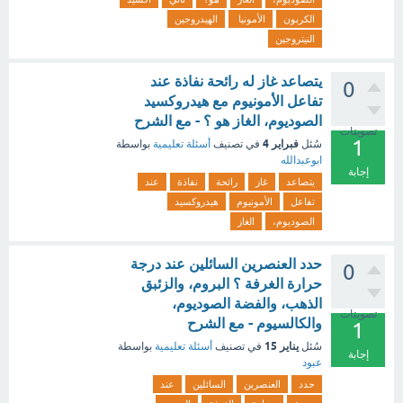
الكربون
الأمونيا
الهيدروجين
النيتروجين
يتصاعد غاز له رائحة نفاذة عند
0
تفاعل الأمونيوم مع هيدروكسيد
الصوديوم، الغاز هو ؟ - مع الشرح
تصويتات
1
فبراير 4
سُئل
في تصنيف
أسئلة تعليمية
بواسطة
ابوعبدالله
إجابة
يتصاعد
غاز
رائحة
نفاذة
عند
تفاعل
الأمونيوم
هيدروكسيد
الصوديوم،
الغاز
حدد العنصرين السائلين عند درجة
0
حرارة الغرفة ؟ البروم، والزئبق
الذهب، والفضة الصوديوم،
تصويتات
والكالسيوم - مع الشرح
1
يناير 15
سُئل
في تصنيف
أسئلة تعليمية
بواسطة
إجابة
عبود
حدد
العنصرين
السائلين
عند