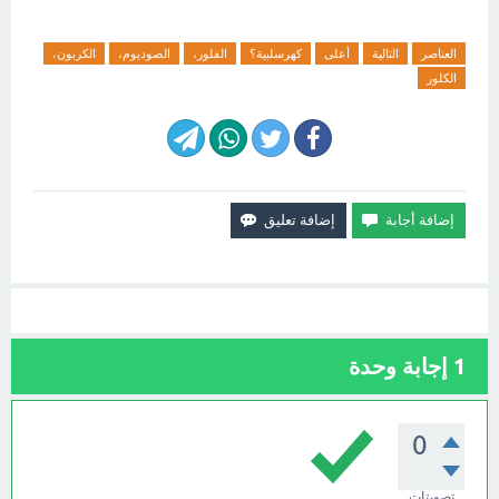
العناصر
التالية
أعلى
كهرسلبية؟
الفلور،
الصوديوم،
الكربون،
الكلور
1
إجابة وحدة
0
تصويتات