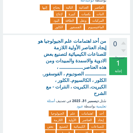
بواسطة
ابوعبدالله
العناصر
الغذائية
التالية
يحتاج
إليها
النبات
بكميات
كبيرة
لإنتاج
المركبات
ونقل
الطاقة
اليود
الماغنيسيوم
الفسفور
الكلور
من أحد اهتمامات علم الجيولوجيا هو
0
إيجاد العناصر الأولية اللازمة
للصناعات الكيميائية لتصنيع بعض
تصويتات
الادوية والاسمدة والمبيدات ومن
1
هذه العناصر.................... ،
إجابة
.................. الصوديوم ، الفوسفور.
الكلور ، الكالسيوم. الكلور ،
الكبريت. الكبريت ، النترات - مع
الشرح
ديسمبر 31، 2025
سُئل
في تصنيف
أسئلة
تعليمية
بواسطة
عبود
أحد
اهتمامات
علم
الجيولوجيا
إيجاد
العناصر
الأولية
اللازمة
للصناعات
الكيميائية
لتصنيع
بعض