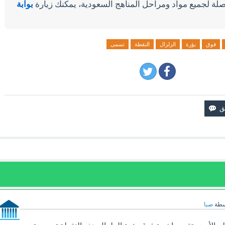
لة لجميع مواد ومراحل المناهج السعودية، يمكنك زيارة
بوابة
فوق
بؤرة
الزلزال
النقطة
تسمى
سطة
صبا