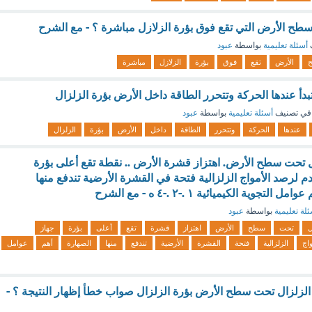
ح الأرض التي تقع فوق بؤرة الزلازل مباشرة ؟ - مع الشرح
أسئلة تعليمية
بواسطة
عبود
الأرض
تقع
فوق
بؤرة
الزلازل
مباشرة
دأ عندها الحركة وتتحرر الطاقة داخل الأرض بؤرة الزلزال
في تصنيف
أسئلة تعليمية
بواسطة
عبود
عندها
الحركة
وتتحرر
الطاقة
داخل
الأرض
بؤرة
الزلزال
تحت سطح الأرض. اهتزاز قشرة الأرض .. نقطة تقع أعلى بؤرة
م لرصد الأمواج الزلزالية فتحة في القشرة الأرضية تندفع منها
تجوية الكيميائية ۱ .-٢ .-٤ ه - مع الشرح
لة تعليمية
بواسطة
عبود
ل
تحت
سطح
الأرض
اهتزاز
قشرة
تقع
أعلى
بؤرة
جهاز
واج
الزلزالية
فتحة
القشرة
الأرضية
تندفع
منها
الصهارة
أهم
عوامل
زلزال تحت سطح الأرض بؤرة الزلزال صواب خطأ إظهار النتيجة ؟ -