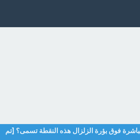
شرة فوق بؤرة الزلزال هذه النقطة تسمى؟ [تم