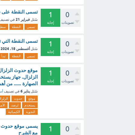
تسمى النقطة على سط
1
0
فبراير 21
سُئل
في تصنيف
تصويتات
إجابة
تسمى
النقطة
سطح
تسمى النقطة التي تب
1
0
أغسطس 18، 2024
سُئل
تصويتات
إجابة
تسمى
النقطة
تبدأ
موقع حدوث الزلزال 
1
0
الزلزال. جهاز يستخد
تصويتات
إجابة
الصهارة ...... من أهم عوامل ال
يناير 6
سُئل
في تصنيف
أسئ
موقع
حدوث
الزلزا
يستخدم
لرصد
الأم
التجوية
الكيميائية
يسمى موقع حدوث ال
1
0
مع الشرح