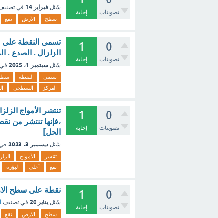
فبراير 14
سُئل
في تصنيف
تصويتات
إجابة
سطح
الأرض
تقع
1
0
الزلزال . الصدع . ا
تصويتات
إجابة
سبتمبر 1، 2025
سُئل
في 
تسمى
النقطة
سطح
المركز
السطحي
ال
تنتشر الأمواج الزل
1
0
،فإنها تنتشر من نق
تصويتات
إجابة
الحل]
ديسمبر 3، 2023
سُئل
في 
تنتشر
الأمواج
الزلزا
تقع
أعلى
البؤرة
نقطة على سطح الار
1
0
يناير 20
سُئل
في تصنيف
أ
تصويتات
إجابة
سطح
الارض
تقع