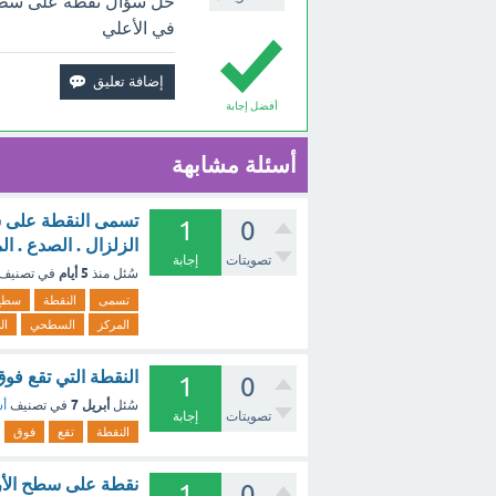
حل سؤال نقطة على سطح 
في الأعلي
أفضل إجابة
أسئلة مشابهة
1
0
الزلزال . الصدع . ا
تصويتات
إجابة
5 أيام
سُئل
منذ
في تصنيف
تسمى
النقطة
سطح
المركز
السطحي
ال
النقطة التي تقع فو
1
0
أبريل 7
سُئل
في تصنيف
أس
تصويتات
إجابة
النقطة
تقع
فوق
نقطة على سطح الأر
1
0