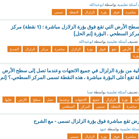
أسئلة تعليمية
بواسطة
ابوعبدالله
مباشرة
فوق
بؤرة
الزلزال
النقطة
تسمى
تسمى النقطة على سطح الأرض التي تقع فوق بؤرة الزلازل مباشرة : (1 نقطة) مركز
لمركز السطحي . البؤرة [تم الحل]
تصنيف
أسئلة تعليمية
بواسطة
ابوعبدالله
الأرض
تقع
فوق
بؤرة
الزلازل
مباشرة
مركز
الزلزال
الصدع
بؤرة
زالية من بؤرة الزلزال في جميع الاتجهات وعندما تصل إلى سطح الأرض
طة تقع أعلى البؤرة مباشرة ، هذه النقطة تسمى المركز السطحي.؟ [تم
تصنيف
أسئلة تعليمية
بواسطة
صبا
لية
بؤرة
الزلزال
جميع
الاتجهات
وعندما
تصل
سطح
الأرض
،فإنها
مباشرة
النقطة
تسمى
المركز
السطحي
ض تقع مباشرة فوق بؤرة الزلزال تسمى - مع الشرح
سئلة تعليمية
بواسطة
عبود
مباشرة
فوق
بؤرة
الزلزال
تسمى