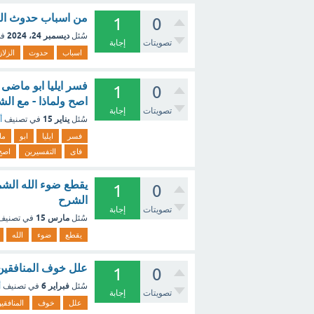
من اسباب حدوث الزلا
1
0
ديسمبر 24، 2024
سُئل
في
تصويتات
إجابة
اسباب
حدوث
الزلا
فسر ايليا ابو ماضى 
1
0
اصح ولماذا - مع ال
تصويتات
إجابة
يناير 15
سُئل
في تصنيف
أ
فسر
ايليا
ابو
ما
فاى
التفسيرين
اصح
1
0
الشرح
تصويتات
إجابة
مارس 15
سُئل
في تصني
يقطع
ضوء
الله
علل خوف المنافقي
1
0
فبراير 6
سُئل
في تصنيف
أ
تصويتات
إجابة
علل
خوف
المنافقي