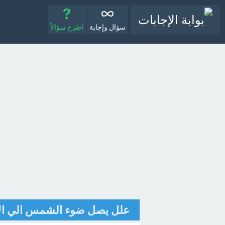
سؤال وإجابة
اطرح سؤالاً
علل يصل ضوء الشمس الي الأر