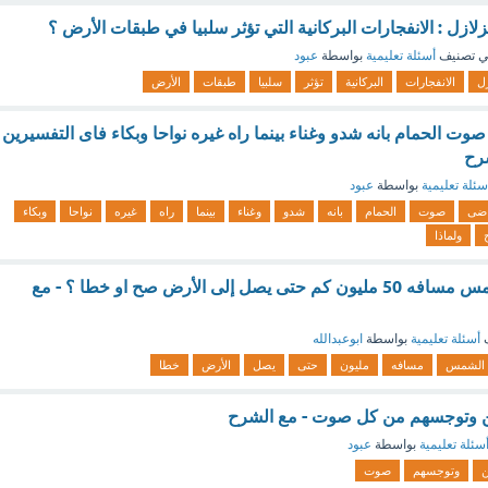
زل : الانفجارات البركانية التي تؤثر سلبيا في طبقات الأرض ؟
 تصنيف
أسئلة تعليمية
بواسطة
عبود
زل
الانفجارات
البركانية
تؤثر
سلبيا
طبقات
الأرض
صوت الحمام بانه شدو وغناء بينما راه غيره نواحا وبكاء فاى التفسيرين
شرح
سئلة تعليمية
بواسطة
عبود
ضى
صوت
الحمام
بانه
شدو
وغناء
بينما
راه
غيره
نواحا
وبكاء
ولماذا
يقطع ضوء الله الشمس مسافه 50 مليون كم حتى يصل إلى الأرض صح او خطا ؟ - مع
ف
أسئلة تعليمية
بواسطة
ابوعبدالله
الشمس
مسافه
مليون
حتى
يصل
الأرض
خطا
ن وتوجسهم من كل صوت - مع الشرح
سئلة تعليمية
بواسطة
عبود
ن
وتوجسهم
صوت