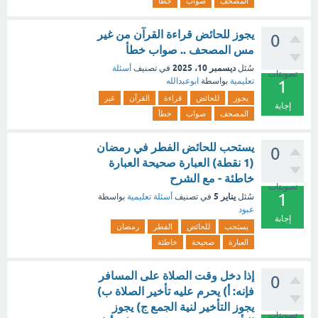
المصحف
صواب
خطأ
يجوز للحائض قراءة القرآن من غير
0
مس المصحف .. صواب خطأ
ديسمبر 10، 2025
سُئل
في تصنيف
أسئلة
تصويتات
تعليمية
بواسطة
ابوعبدالله
1
يجوز
للحائض
قراءة
القرآن
غير
إجابة
المصحف
صواب
خطأ
يستحب للحائض الفطر في رمضان
0
(1 نقطة) العبارة صحيحة العبارة
خاطئة - مع الشرح
تصويتات
1
يناير 5
سُئل
في تصنيف
أسئلة تعليمية
بواسطة
عبود
إجابة
يستحب
للحائض
الفطر
رمضان
العبارة
صحيحة
خاطئة
إذا دخل وقت الصلاة على المسافر
0
فإنه: أ) يحرم عليه تأخير الصلاة ب)
يجوز التأخير لنية الجمع ج) يجوز
تصويتات