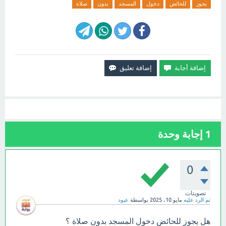
يجوز
للحائض
دخول
المسجد
بدون
صلاة
1
إجابة وحدة
0
تصويتات
تم الرد عليه
مايو 10، 2025
بواسطة
عبود
هل يجوز للحائض دخول المسجد بدون صلاة ؟