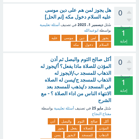
هل يجوز لمن هم على دين موسى
0
عليه السلام دخول مكه [تم الحل]
ديسمبر 1، 2025
سُئل
في تصنيف
أسئلة تعليمية
تصويتات
بواسطة
ابوعبدالله
1
يجوز
لمن
دين
موسى
عليه
إجابة
السلام
دخول
مكه
أكل صالح الثوم والبصل ثم أذن
0
المؤذن للصلاة ماذا يفعل؟ أ/يجوز له
الذهاب للمسجد ب/لايجوز له
تصويتات
الذهاب للمسجد ج/يسن له الصلاه
1
في المسجد د/يذهب للمسجد بعد
إجابة
الانتهاء الناس من اداء الصلاة ؟ - مع
الشرح
مايو 25
سُئل
في تصنيف
أسئلة تعليمية
بواسطة
مفتاح النجاح
أكل
صالح
الثوم
والبصل
أذن
المؤذن
للصلاة
يفعل
يجوز
الذهاب
للمسجد
لايجوز
يسن