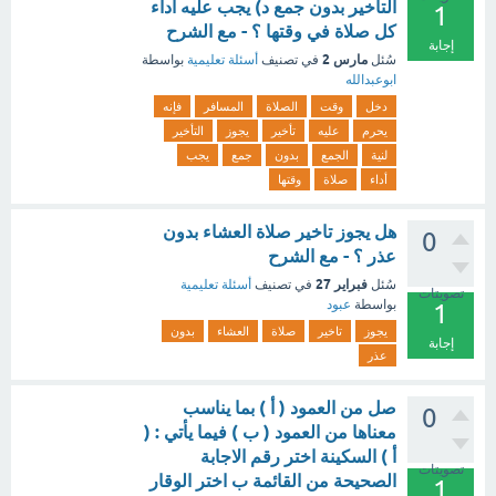
التأخير بدون جمع د) يجب عليه أداء
1
كل صلاة في وقتها ؟ - مع الشرح
إجابة
مارس 2
سُئل
في تصنيف
أسئلة تعليمية
بواسطة
ابوعبدالله
دخل
وقت
الصلاة
المسافر
فإنه
يحرم
عليه
تأخير
يجوز
التأخير
لنية
الجمع
بدون
جمع
يجب
أداء
صلاة
وقتها
هل يجوز تاخير صلاة العشاء بدون
0
عذر ؟ - مع الشرح
فبراير 27
سُئل
في تصنيف
أسئلة تعليمية
تصويتات
بواسطة
عبود
1
يجوز
تاخير
صلاة
العشاء
بدون
إجابة
عذر
صل من العمود ( أ ) بما يناسب
0
معناها من العمود ( ب ) فيما يأتي : (
أ ) السكينة اختر رقم الاجابة
تصويتات
الصحيحة من القائمة ب اختر الوقار
1