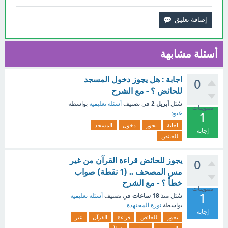
أسئلة مشابهة
اجابة : هل يجوز دخول المسجد
0
للحائض ؟ - مع الشرح
أبريل 2
سُئل
في تصنيف
أسئلة تعليمية
بواسطة
تصويتات
عبود
1
اجابة
يجوز
دخول
المسجد
إجابة
للحائض
يجوز للحائض قراءة القرآن من غير
0
مس المصحف .. (1 نقطة) صواب
خطأ ؟ - مع الشرح
تصويتات
1
18 ساعات
سُئل
منذ
في تصنيف
أسئلة تعليمية
بواسطة
نورة المجتهدة
إجابة
يجوز
للحائض
قراءة
القرآن
غير