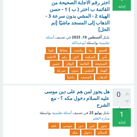
اختر رقم الاجابة الصحيحة من
إجابة
القائمة ب اختر ( ب ) 1 - حسن
الهيئة 2 - المشي بدون سرعة 3 -
الذهاب إلى المسجد ماشيًا [تم
الحل]
أغسطس 10، 2025
سُئل
في تصنيف
أسئلة
تعليمية
بواسطة
ابوعبدالله
العمود
بما
يناسب
معناها
فيما
يأتي
السكينة
اختر
رقم
الاجابة
الصحيحة
القائمة
الوقار
حسن
الهيئة
المشي
بدون
سرعة
الذهاب
المسجد
ماشيًا
هل يجوز لمن هم على دين موسى
0
عليه السلام دخول مكه ؟ - مع
الشرح
تصويتات
1
يوليو 25
سُئل
في تصنيف
أسئلة تعليمية
بواسطة
منارة العلم
إجابة
يجوز
لمن
دين
موسى
عليه
السلام
دخول
مكه