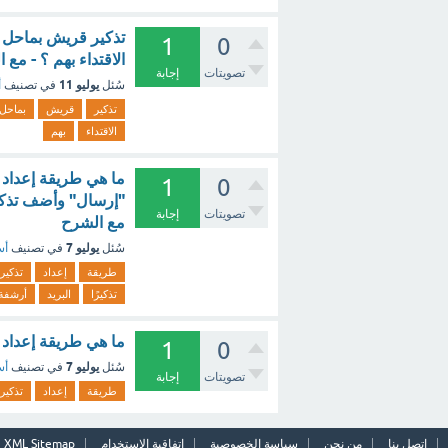
تذكير قريش بماحل با
1
0
الاقتداء بهم ؟ - مع 
تصويتات
إجابة
يوليو 11
سُئل
في تصنيف
أ
تذكير
قريش
بماحل
الاقتداء
بهم
ما هي طريقة إعداد ت
1
0
"إرسال" وأضف تذكيرًا
تصويتات
إجابة
مع الشرح
يوليو 7
سُئل
في تصنيف
أس
طريقة
إعداد
تذكير
تذكيرًا
البريد
أرشفة
ما هي طريقة إعداد 
1
0
يوليو 7
سُئل
في تصنيف
أس
تصويتات
إجابة
طريقة
إعداد
تذكير
اتصل بنا
من نحن
سياسة الخصوصية
اتفاقية الاستخدام
XML Sitemap