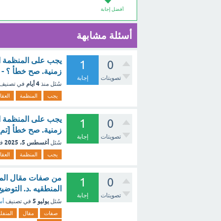
أفضل إجابة
أسئلة مشابهة
يجب على المنظمة الع
1
0
زمنية. صح خطأ ؟ - 
تصويتات
إجابة
4 أيام
سُئل
منذ
في تصنيف
يجب
المنظمة
العقا
يجب على المنظمة الع
1
0
زمنية. صح خطأ [تم 
تصويتات
إجابة
أغسطس 5، 2025
سُئل
ف
يجب
المنظمة
العقا
من صفات مقال المنفل
1
0
المنطقيه .د. التوضي
تصويتات
إجابة
يوليو 5
سُئل
في تصنيف
أس
صفات
مقال
المنف