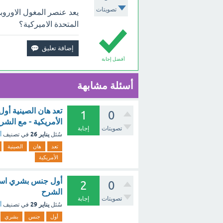
تصويتات
يعد عنصر المغول الاورو
المتحدة الاميركية؟
أفضل إجابة
أسئلة مشابهة
تعد هان الصينية أو
1
0
الأمريكية - مع الشر
تصويتات
إجابة
يناير 26
سُئل
في تصنيف
أ
تعد
هان
الصينية
الأمريكية
2
0
الشرح
تصويتات
إجابة
يناير 29
سُئل
في تصنيف
أ
أول
جنس
بشري