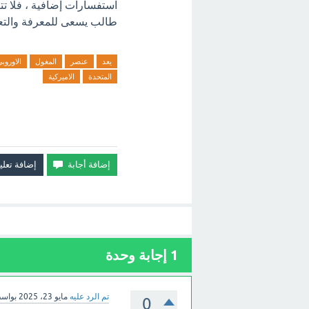
استفسارات إضافية ، فلا تتر
طالب يسعى للمعرفة والتع
يعد
عنصر
المغول
الاوروب
المتحدة
الاميركية
1
إجابة وحدة
تم الرد عليه
مايو 23، 2025
بواس
0