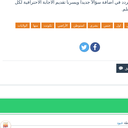
دد في اضافة سؤالاً جديدا ويسرنا تقديم الاجابة الاحترافية لكل
لم.
ي
اول
جنس
بشري
استوطن
الأراضي
تكونت
منها
الولايات
طة
عبود