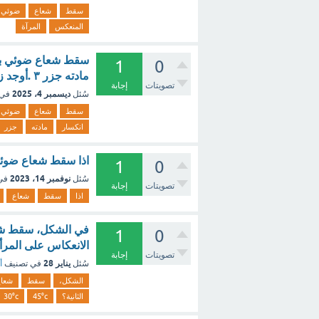
سقط
شعاع
ضوئي
المنعكس
المرآة
1
0
مادته جزر ٣ .أوجد زاوية خروج الشعاع و زاوية الانحراف (0.5 نقطة) [تم الحل]
تصويتات
إجابة
ديسمبر 4، 2025
سُئل
في 
سقط
شعاع
ضوئي
انكسار
مادته
جزر
اذا سقط شعاع ضوئي من الهو
1
0
نوفمبر 14، 2023
سُئل
في
تصويتات
إجابة
اذا
سقط
شعاع
في الشكل، سقط شعا
1
0
الانعكاس على المرأة الثانية؟ 45° 90 °C. 60°C
تصويتات
إجابة
يناير 28
سُئل
في تصنيف
أ
الشكل،
سقط
شعا
الثانية؟
45°c
30°c