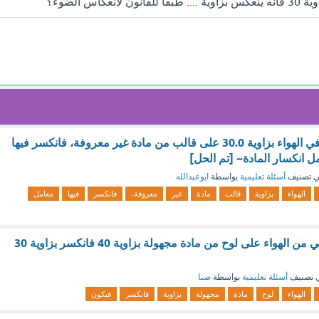
كاس الضوء؟
سقط شعاع ضوئي في الهواء بزاوية 30.0 على قالب من مادة غير معروفة، فانكسر فيها
 تصنيف
أسئلة تعليمية
بواسطة
ابوعبدالله
الهواء
بزاوية
قالب
مادة
غير
معروفة،
فانكسر
فيها
معامل
إذا سقط شعاع ضوئي من الهواء على لوح من مادة مجهولة بزاوية 40 فانكسر بزاوية 30
 تصنيف
أسئلة تعليمية
بواسطة
صبا
الهواء
لوح
مادة
مجهولة
بزاوية
فانكسر
فيكون