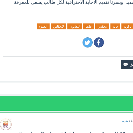
جديدا ويسرنا تقديم الاجابة الاحترافية لكل طالب يسعى للمعرفة
بزاوية
فانه
ينعكس
طبقا
للقانون
لانعكاس
الضوء
طة
عبود