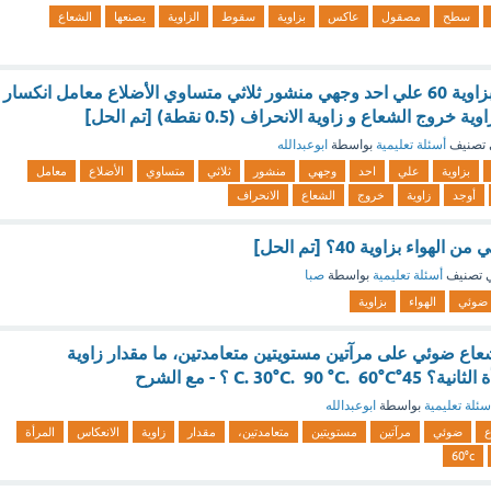
سطح
مصقول
عاكس
بزاوية
سقوط
الزاوية
يصنعها
الشعاع
سقط شعاع ضوئي بزاوية 60 علي احد وجهي منشور ثلاثي متساوي الأضلاع معامل انكسار
تصنيف
أسئلة تعليمية
بواسطة
ابوعبدالله
بزاوية
علي
احد
وجهي
منشور
ثلاثي
متساوي
الأضلاع
معامل
أوجد
زاوية
خروج
الشعاع
الانحراف
اء بزاوية 40؟ [تم الحل]
 تصنيف
أسئلة تعليمية
بواسطة
صبا
ضوئي
الهواء
بزاوية
ع ضوئي على مرآتين مستويتين متعامدتين، ما مقدار زاوية
C. 30°C. ؟ - مع الشرح
سئلة تعليمية
بواسطة
ابوعبدالله
ع
ضوئي
مرآتين
مستويتين
متعامدتين،
مقدار
زاوية
الانعكاس
المرأة
60°c