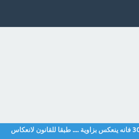
اذا سقط شعاع ضوئي بزاوية 30 فانه ينعكس بزاوية .... طبقا للقانون لانعكاس