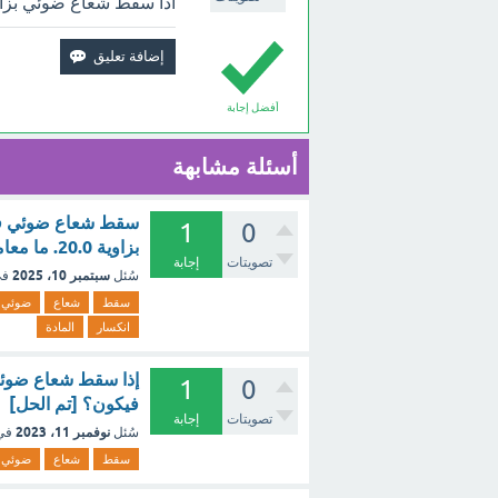
اذا سقط شعاع ضوئي بزاوية 30 فانه ينعكس بزاوية .... طبقا للقانون لانع
أفضل إجابة
أسئلة مشابهة
1
0
بزاوية 20.0. ما معامل انكسار المادة~ [تم الحل]
تصويتات
إجابة
سبتمبر 10، 2025
سُئل
في
سقط
شعاع
ضوئي
انكسار
المادة
1
0
فيكون؟ [تم الحل]
تصويتات
إجابة
نوفمبر 11، 2023
سُئل
في
سقط
شعاع
ضوئي