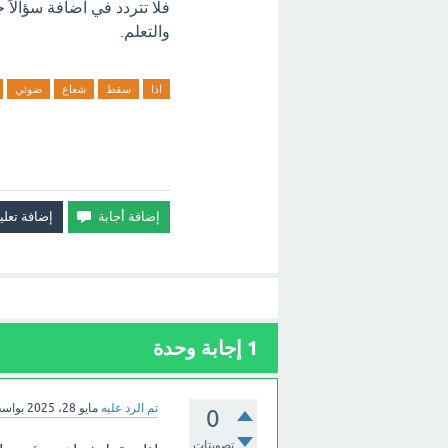
فلا تتردد في اضافة سؤالاً 
والتعلم.
اذا
سقط
شعاع
ضوئي
1
إجابة وحدة
تم الرد عليه
مايو 28، 2025
بواس
0
تصويتات