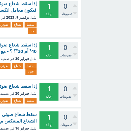
1
0
فيكون معامل انكسار
تصويتات
إجابة
نوفمبر 9، 2023
سُئل
في 
سقط
شعاع
ضوئي
ماد
1
0
40° أم 20°؟ ؟ - مع الشرح
تصويتات
إجابة
فبراير 20
سُئل
في تصنيف
سقط
شعاع
ضوئي
20°؟
إذا سقط شعاع ضوئي بزاوية 20° على سطح عاكس، فبأي زا
1
0
فبراير 20
سُئل
في تصنيف
تصويتات
إجابة
سقط
شعاع
ضوئي
1
0
الشعاع المنعكس مع
تصويتات
إجابة
فبراير 16
سُئل
في تصنيف