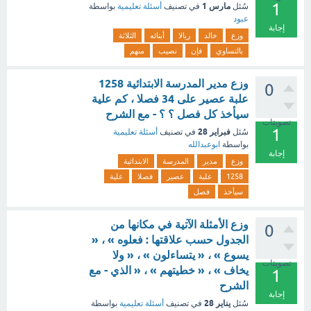
1
مارس 1
سُئل
في تصنيف
أسئلة تعليمية
بواسطة
عبود
إجابة
وزع
خالد
ريالا
أبنائه
الثلاثة
بالتساوي
فإن
نصيب
منهم
وزع مدير المدرسة الابتدائية 1258
0
علبة عصير على 34 فصلا ، كم علية
سيأخذ كل فصل ؟ ؟ - مع الشرح
تصويتات
1
فبراير 28
سُئل
في تصنيف
أسئلة تعليمية
بواسطة
ابوعبدالله
إجابة
وزع
مدير
المدرسة
الابتدائية
1258
علبة
عصير
فصلا
علية
سيأخذ
فصل
وزع الأمثلة الآتية في مكانها من
0
الجدول حسب علاقتها : فعلوه » ، «
يسوع » ، « يتساءلون » ، « ولا
تصويتات
يخاف » ، « خطيتهم » ، « الذي - مع
1
الشرح
إجابة
يناير 28
سُئل
في تصنيف
أسئلة تعليمية
بواسطة