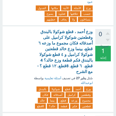
عبود
وزع
الأمثلة
الآتية
مكانها
الجدول
حسب
علاقتها
فعلوه
يسوع
يتساءلون
ولا
يخاف
خطيتهم
وزع أحمد ، قطع شوكولا بالبندق
0
وقطعتين شوكولا كراميل على
أصدقائه فكان مجموع ما وزعه ٦
تصويتات
قطع، بينما وزع خالد قطعتين
1
شوكولا كراميل و ٤ قطع شوكولا
إجابة
بالبندق فكم قطعة وزع خالد؟ 4
قطع. ٦ قطع. 8قطع. ۱۲ قطع ؟ -
مع الشرح
يناير 27
سُئل
في تصنيف
أسئلة تعليمية
بواسطة
ابوعبدالله
وزع
أحمد
قطع
شوكولا
بالبندق
وقطعتين
كراميل
أصدقائه
فكان
مجموع
وزعه
قطع،
بينما
خالد
قطعتين
فكم
قطعة
خالد؟
8قطع