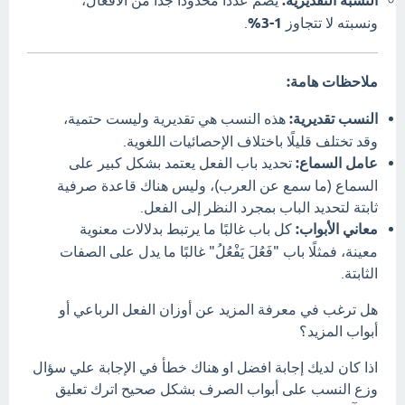
النسبة التقديرية:
ونسبته لا تتجاوز
1-3%
.
ملاحظات هامة:
النسب تقديرية:
هذه النسب هي تقديرية وليست حتمية،
وقد تختلف قليلًا باختلاف الإحصائيات اللغوية.
عامل السماع:
تحديد باب الفعل يعتمد بشكل كبير على
السماع (ما سمع عن العرب)، وليس هناك قاعدة صرفية
ثابتة لتحديد الباب بمجرد النظر إلى الفعل.
معاني الأبواب:
كل باب غالبًا ما يرتبط بدلالات معنوية
معينة، فمثلًا باب "فَعُلَ يَفْعُلُ" غالبًا ما يدل على الصفات
الثابتة.
هل ترغب في معرفة المزيد عن أوزان الفعل الرباعي أو
أبواب المزيد؟
اذا كان لديك إجابة افضل او هناك خطأ في الإجابة علي سؤال
وزع النسب على أبواب الصرف بشكل صحيح اترك تعليق