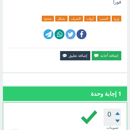
فورآ.
وزع
النسب
أبواب
الصرف
بشكل
صحيح
1
إجابة وحدة
0
تصويتات