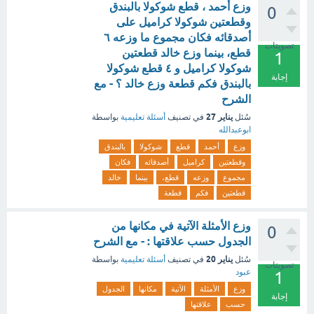
وزع أحمد ، قطع شوكولا بالبندق
0
وقطعتين شوكولا كراميل على
أصدقائه فكان مجموع ما وزعه ٦
تصويتات
قطع، بينما وزع خالد قطعتين
1
شوكولا كراميل و ٤ قطع شوكولا
إجابة
بالبندق فكم قطعة وزع خالد ؟ - مع
الشرح
يناير 27
سُئل
في تصنيف
أسئلة تعليمية
بواسطة
ابوعبدالله
وزع
أحمد
قطع
شوكولا
بالبندق
وقطعتين
كراميل
أصدقائه
فكان
مجموع
وزعه
قطع،
بينما
خالد
قطعتين
فكم
قطعة
وزع الأمثلة الآتية في مكانها من
0
الجدول حسب علاقتها : - مع الشرح
يناير 20
سُئل
في تصنيف
أسئلة تعليمية
بواسطة
تصويتات
عبود
1
وزع
الأمثلة
الآتية
مكانها
الجدول
إجابة
حسب
علاقتها