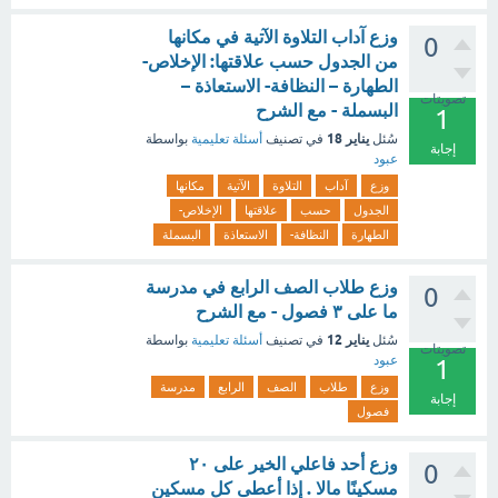
وزع آداب التلاوة الآتية في مكانها
0
من الجدول حسب علاقتها: الإخلاص-
الطهارة – النظافة- الاستعاذة –
تصويتات
البسملة - مع الشرح
1
يناير 18
سُئل
في تصنيف
أسئلة تعليمية
بواسطة
إجابة
عبود
وزع
آداب
التلاوة
الآتية
مكانها
الجدول
حسب
علاقتها
الإخلاص-
الطهارة
النظافة-
الاستعاذة
البسملة
وزع طلاب الصف الرابع في مدرسة
0
ما على ٣ فصول - مع الشرح
يناير 12
سُئل
في تصنيف
أسئلة تعليمية
بواسطة
تصويتات
عبود
1
وزع
طلاب
الصف
الرابع
مدرسة
إجابة
فصول
وزع أحد فاعلي الخير على ۲۰
0
مسكينًا مالا . إذا أعطى كل مسكين