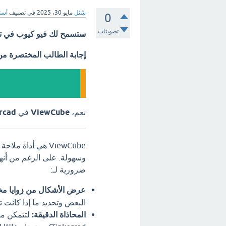
سُئل
مايو 30، 2025
في تصنيف
أسئل
0
تصويتات
ستسمح لك فيو كيوب في تنك
إجابة الطالب المختصرة م
نعم،
ViewCube
في
rcad
ViewCube هي أداة
وسهولة. على الرغم من أنها 
ضرورية لـ:
عرض الأشكال من زوايا مخت
البعض وتحديد ما إذا كانت 
المحاذاة الدقيقة:
لتتمكن من 