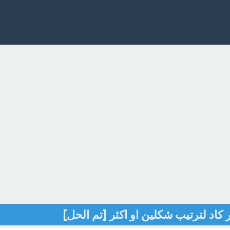
اد لترتيب شكلين او اكثر [تم الحل]