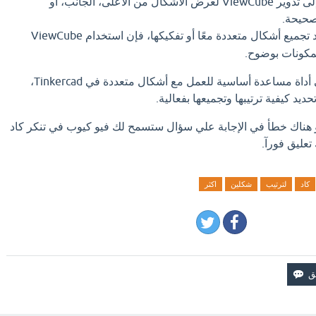
Tinkercad)، ستحتاج غالبًا إلى تدوير ViewCube لعرض الأشكال من الأعلى، الجانب، أو
صحيحة.
عند تجميع أشكال متعددة معًا أو تفكيكها، فإن استخدام ViewCube
مكونات بوضوح.
بمعنى آخر، ViewCube هي أداة مساعدة أساسية للعمل مع أشكال متعددة في Tinkercad،
يد كيفية ترتيبها وتجميعها بفعالية.
او هناك خطأ في الإجابة علي سؤال ستسمح لك فيو كيوب في تنكر كاد
تعليق فورآ.
كاد
لترتيب
شكلين
اكثر