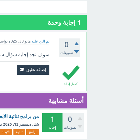
1
إجابة وحدة
تم الرد عليه
مايو 30، 2025
بواس
0
تصويتات
سوف تجد إجابة سؤال ستسم
أفضل إجابة
أسئلة مشابهة
من برامج ثنائية الاب
1
0
ديسمبر 12، 2025
سُئل
في
تصويتات
إجابة
برامج
ثنائية
الابعاد