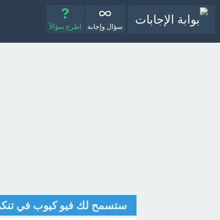
سؤال وإجابة
اطرح سؤالاً
ستسمح لك فيو كيوب في تنكر ك