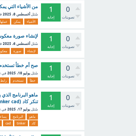
من الأشياء التي يمك
1
0
أغسطس 8، 2025
سُئل
ف
تصويتات
إجابة
الأشياء
يمكن
عملها
لإنشاء صورة معكوس
1
0
أغسطس 6، 2025
سُئل
ف
تصويتات
إجابة
لإنشاء
صورة
معكو
‏صح أم خطأ تستخدم 
1
0
يوليو 18، 2025
سُئل
في ت
تصويتات
إجابة
خطأ
تستخدم
رابط
1
0
تنكر كاد (tinker cad) الرسام (Painter) [تم الحل]
تصويتات
إجابة
يوليو 17، 2025
سُئل
في ت
ماهو
البرنامج
يساعد
كاد
tinker
cad