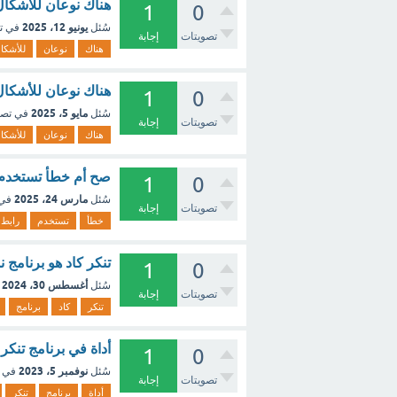
هناك نوعان للأشكال
1
0
يونيو 12، 2025
سُئل
في ت
تصويتات
إجابة
هناك
نوعان
للأشكا
هناك نوعان للأشكال
1
0
مايو 5، 2025
سُئل
في تص
تصويتات
إجابة
هناك
نوعان
للأشكا
‏صح أم خطأ تستخدم 
1
0
مارس 24، 2025
سُئل
في
تصويتات
إجابة
خطأ
تستخدم
رابط
تنكر كاد هو برنامج ن
1
0
أغسطس 30، 2024
سُئل
تصويتات
إجابة
تنكر
كاد
برنامج
أداة في برنامج تنك
1
0
نوفمبر 5، 2023
سُئل
في 
تصويتات
إجابة
أداة
برنامج
تنكر