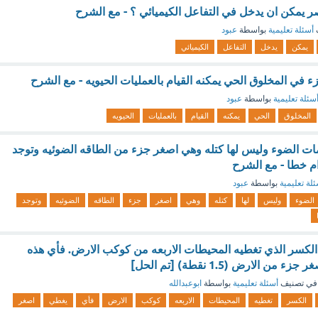
 يمكن ان يدخل في التفاعل الكيميائي ؟ - مع الشرح
أسئلة تعليمية
بواسطة
عبود
يمكن
يدخل
التفاعل
الكيميائي
 في المخلوق الحي يمكنه القيام بالعمليات الحيويه - مع الشرح
سئلة تعليمية
بواسطة
عبود
المخلوق
الحي
يمكنه
القيام
بالعمليات
الحيويه
ت الضوء وليس لها كتله وهي اصغر جزء من الطاقه الضوئيه وتوجد
 خطا - مع الشرح
لة تعليمية
بواسطة
عبود
الضوء
وليس
لها
كتله
وهي
اصغر
جزء
الطاقه
الضوئيه
وتوجد
ن الكسر الذي تغطيه المحيطات الاربعه من كوكب الارض. فأي هذه
الارض (1.5 نقطة) [تم الحل]
في تصنيف
أسئلة تعليمية
بواسطة
ابوعبدالله
الكسر
تغطيه
المحيطات
الاربعه
كوكب
الارض
فأي
يغطي
اصغر