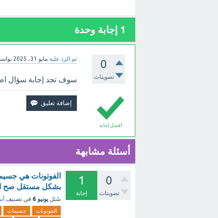
1
إجابة وحدة
تم الرد عليه
مايو 31، 2025
بواس
0
تصويتات
سوف تجد إجابة سؤال اصغ
أفضل إجابة
أسئلة مشابهة
الفوتونات هي جسيما
1
0
بشكل مستقل صح ام
تصويتات
إجابة
يونيو 6
سُئل
في تصنيف
أس
الفوتونات
جسيمات