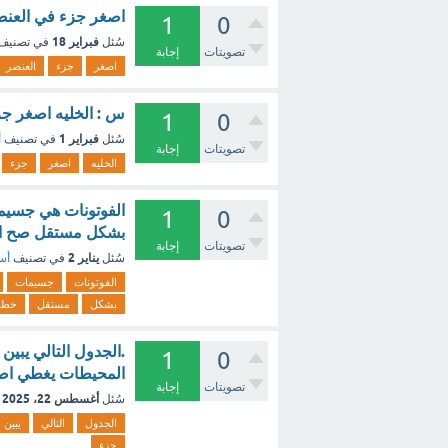
اصغر جزء في العنصر
1
0
فبراير 18
سُئل
في تصنيف
تصويتات
إجابة
اصغر
جزء
العنصر
س : الخليه اصغر جزء
1
0
فبراير 1
سُئل
في تصنيف
أ
تصويتات
إجابة
الخليه
اصغر
جزء
الفوتونات هي جسيما
1
0
بشكل مستقل صح ام
تصويتات
إجابة
يناير 2
سُئل
في تصنيف
أسئ
الفوتونات
جسيمات
بشكل
مستقل
خطا
.الجدول التالي يبي
1
0
المحيطات يغطي اصغر جزء من 
تصويتات
إجابة
أغسطس 22، 2025
سُئل
الجدول
التالي
يبين
جزء