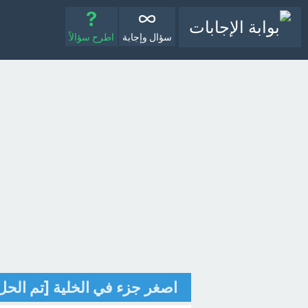
سؤال وإجابة
اطرح سؤالاً
اصغر جزء في الخلية [تم الحل