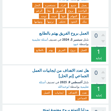
يعمل
جميع
افراد
مستعمره
النحل
الواحده
بروح
الفريق
معا
الرغم
تنوع
المهام
فيها
حيث
توجد
ملك
النقود
تختلف
ترتيبها
ومهامها
العمل بروح الفريق يهتم بالطابع
0
سبتمبر 5، 2024
سُئل
في تصنيف
أسئلة تعليمية
بواسطة
عبود
تصويتات
1
العمل
بروح
الفريق
يهتم
بالطابع
إجابة
هل تعدد الاهداف من ايجابيات العمل
0
الجماعي [تم الحل]
أغسطس 9، 2025
سُئل
في تصنيف
أسئلة
تصويتات
تعليمية
بواسطة
ابوعبدالله
1
تعدد
الاهداف
ايجابيات
العمل
إجابة
الجماعي
مزايا التمتع بروح معنوية تمنح