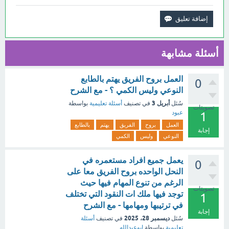
أسئلة مشابهة
العمل بروح الفريق يهتم بالطابع
0
النوعي وليس الكمي ؟ - مع الشرح
أبريل 3
سُئل
في تصنيف
أسئلة تعليمية
بواسطة
تصويتات
عبود
1
العمل
بروح
الفريق
يهتم
بالطابع
إجابة
النوعي
وليس
الكمي
يعمل جميع افراد مستعمره في
0
النحل الواحده بروح الفريق معا على
الرغم من تنوع المهام فيها حيث
تصويتات
توجد فيها ملك ات النقود التي تختلف
1
في ترتيبها ومهامها - مع الشرح
إجابة
ديسمبر 28، 2025
سُئل
في تصنيف
أسئلة
تعليمية
بواسطة
ابوعبدالله