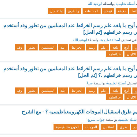
أسئلة تعليمية
بواسطة
ابوعبدالله
ئط
دقيقة
توضح
المسافات
والطرق
بالتفصيل
 أوج ما بلغه علم رسم الخرائط عند المسلمين من تطور وقد أستخدم
ي رسم خرائطهم [تم الحل]
في تصنيف
أسئلة تعليمية
بواسطة
ابوعبدالله
ي
أوج
بلغه
علم
رسم
الخرائط
عند
المسلمين
تطور
وقد
الالوان
خرائطهم
 أوج ما بلغه علم رسم الخرائط عند المسلمين من تطور وقد أستخدم
ي رسم خرائطهم .؟ [تم الحل]
تصنيف
أسئلة تعليمية
بواسطة
صبا
ي
أوج
بلغه
علم
رسم
الخرائط
عند
المسلمين
تطور
وقد
الالوان
خرائطهم
م طرق استقبال الموجات الكهرومغناطيسية ؟ - مع الشرح
سئلة تعليمية
بواسطة
جواب سريع
يم
طرق
استقبال
الموجات
الكهرومغناطيسية