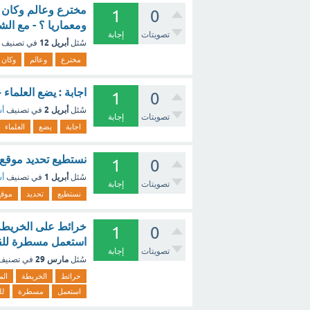
مخترع وعالم وكان ر
1
0
ومعماريا ؟ - مع ال
تصويتات
إجابة
أبريل 12
سُئل
في تصنيف
مخترع
وعالم
وكان
اجابة : يضع العلماء
1
0
أبريل 2
سُئل
في تصنيف
أس
تصويتات
إجابة
اجابة
يضع
العلماء
نستطيع تحديد موقع
1
0
أبريل 1
سُئل
في تصنيف
أس
تصويتات
إجابة
نستطيع
تحديد
موقع
خرائط على الخريطة ا
1
0
استعمل مسطرة للقي
تصويتات
إجابة
مارس 29
سُئل
في تصني
خرائط
الخريطة
الم
استعمل
مسطرة
لل