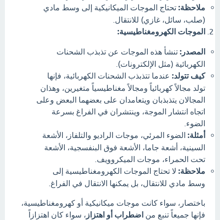
ملاحظة:
تحتاج الموجات الميكانيكية إلى وسط مادي
(صلب، سائل، غازي) للانتقال.
الموجات الكهرومغناطيسية:
المصدر:
تنشأ هذه الموجات عن تذبذب الشحنات
الكهربائية (مثل الإلكترونات).
كيف تتولد:
عندما تتذبذب الشحنات الكهربائية، فإنها
تولد مجالاً كهربائياً ومجالاً مغناطيسياً متغيرين، وهذان
المجالان يتذبذبان ويتعامدان على بعضهما البعض وعلى
اتجاه انتشار الموجة، وينتشران في الفراغ بسرعة
الضوء.
أمثلة:
الضوء المرئي، موجات الراديو والتلفاز، الأشعة
السينية، أشعة جاما، الأشعة فوق البنفسجية، الأشعة
تحت الحمراء، موجات الميكروويف.
ملاحظة:
لا تحتاج الموجات الكهرومغناطيسية إلى
وسط مادي للانتقال، بل يمكنها الانتقال في الفراغ.
باختصار، سواء كانت موجات ميكانيكية أو كهرومغناطيسية،
فإنها جميعاً تنبع من
اضطراب أو اهتزاز
، سواء كان اهتزازاً