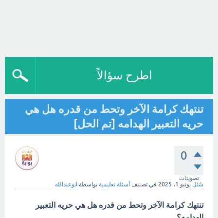
اطرح سؤالاً
تنتهك كرامة الآخر وتحط من قدره هل هي
حريه التعبير الهدامه [تم الحل]
0
تصويتات
سُئل
يونيو 1، 2025
في تصنيف
أسئلة تعليمية
بواسطة
ابوعبدالله
تنتهك كرامة الآخر وتحط من قدره هل هي حريه التعبير
الهدامه؟