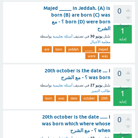
Majed _____ in Jeddah. (A) is
0
born (B) are born (C) was
born (D) were born ؟ - مع
تصويتات
الشرح
1
يونيو 30
سُئل
في تصنيف
أسئلة تعليمية
بواسطة
إجابة
معلمة الأجيال
are
born
jeddah
_____
majed
were
was
20th october is the date .... I
0
was born ؟ - مع الشرح
يونيو 27
سُئل
في تصنيف
أسئلة تعليمية
بواسطة
تصويتات
طالب التميز
1
born
was
date
october
20th
إجابة
20th october is the date ...... I
0
was born which where whose
when ؟ - مع الشرح
تصويتات