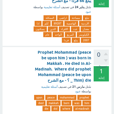
يبلغ 66 فردا - مع الشرح
إجابة
يناير 24
سُئل
في تصنيف
أسئلة تعليمية
بواسطة
عبود
تبلغ
مساحة
اراضى
الممكلة
الاردنية
الهاشمية
89287
كلم
اذا
معدل
عدد
الافراد
الذين
يسكنون
الكيلومتر
المربع
الواحد
عام
2007
يبلغ
فردا
Prophet Mohammad (peace
0
be upon him ) was born in
Makkah . He died in Al-
تصويتات
Madinah. Where did prophet
1
Mohammad (peace be upon
إجابة
him) die? _ ؟ - مع الشرح
مارس 21
سُئل
في تصنيف
أسئلة تعليمية
بواسطة
عبود
upon
peace
mohammad
prophet
died
makkah
born
was
him
die
did
where
al-madinah