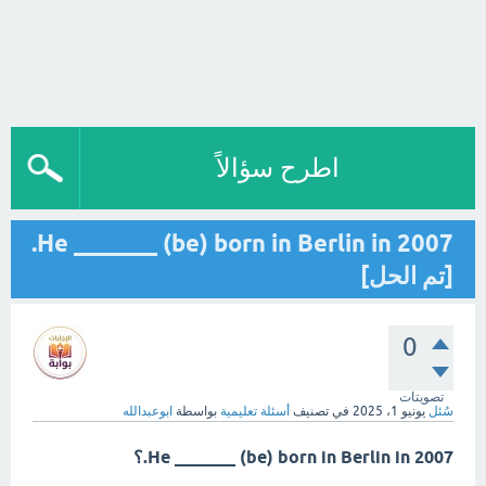
اطرح سؤالاً
He _______ (be) born in Berlin in 2007.
[تم الحل]
0
تصويتات
سُئل
يونيو 1، 2025
في تصنيف
أسئلة تعليمية
بواسطة
ابوعبدالله
He _______ (be) born in Berlin in 2007.؟