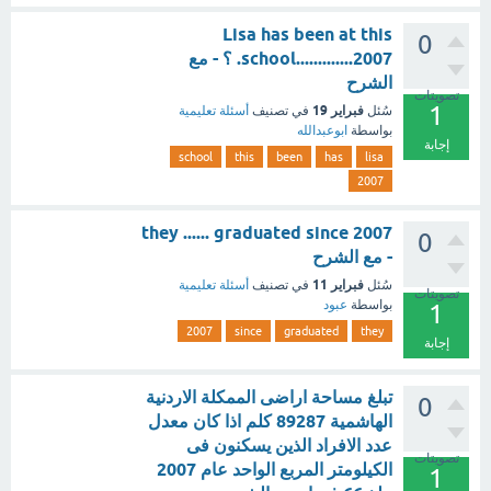
Lisa has been at this
0
school.............2007. ؟ - مع
الشرح
تصويتات
1
فبراير 19
سُئل
في تصنيف
أسئلة تعليمية
بواسطة
ابوعبدالله
إجابة
school
this
been
has
lisa
2007
they ...... graduated since 2007
0
- مع الشرح
فبراير 11
سُئل
في تصنيف
أسئلة تعليمية
تصويتات
بواسطة
عبود
1
2007
since
graduated
they
إجابة
تبلغ مساحة اراضى الممكلة الاردنية
0
الهاشمية 89287 كلم اذا كان معدل
عدد الافراد الذين يسكنون فى
تصويتات
الكيلومتر المربع الواحد عام 2007
1