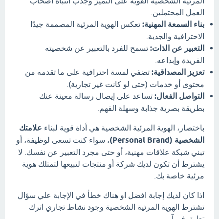
المرئية الشخصية القوية على التميز وجذب انتباه أصحاب
العمل المحتملين.
بناء السمعة المهنية:
تعكس الهوية المرئية المصممة جيدًا
الاحترافية والجدية.
التعبير عن الذات:
تسمح للفرد بالتعبير عن شخصيته
الفريدة وإبداعه.
تعزيز المصداقية:
تضفي لمسة احترافية على ما تقدمه من
محتوى أو خدمات (حتى لو كانت غير تجارية).
التواصل الفعال:
تساعد على إيصال رسالة معينة عنك
بطريقة بصرية جذابة وسهلة الفهم.
باختصار، الهوية المرئية الشخصية هي أداة قوية لبناء
علامتك
الشخصية (Personal Brand)
، سواء كنت تسعى لوظيفة، أو
تبني شبكة علاقات مهنية، أو حتى مجرد التعبير عن نفسك. لا
يشترط أن تكون لديك شركة أو منتجات لتبيعها لتمتلك هوية
مرئية خاصة بك.
اذا كان لديك إجابة افضل او هناك خطأ في الإجابة علي سؤال
تشترط الهوية المرئية الشخصية وجود نشاط تجاري اترك
تعليق فورآ.