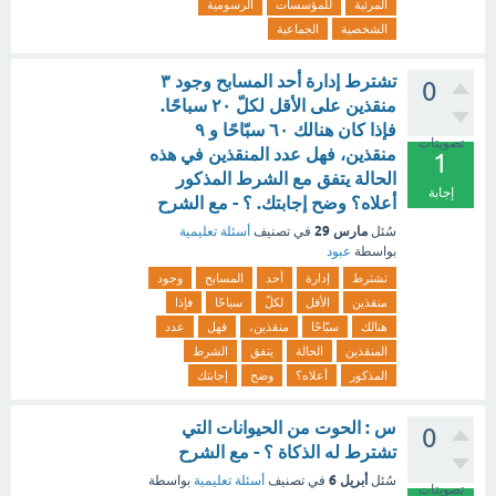
المرئية
للمؤسسات
الرسومية
الشخصية
الجماعية
تشترط إدارة أحد المسابح وجود ٣
0
منقذين على الأقل لكلّ ٢٠ سباحًا.
فإذا كان هنالك ٦٠ سبّاحًا و ٩
تصويتات
منقذين، فهل عدد المنقذين في هذه
1
الحالة يتفق مع الشرط المذكور
إجابة
أعلاه؟ وضح إجابتك. ؟ - مع الشرح
مارس 29
سُئل
في تصنيف
أسئلة تعليمية
بواسطة
عبود
تشترط
إدارة
أحد
المسابح
وجود
منقذين
الأقل
لكلّ
سباحًا
فإذا
هنالك
سبّاحًا
منقذين،
فهل
عدد
المنقذين
الحالة
يتفق
الشرط
المذكور
أعلاه؟
وضح
إجابتك
س : الحوت من الحيوانات التي
0
تشترط له الذكاة ؟ - مع الشرح
أبريل 6
سُئل
في تصنيف
أسئلة تعليمية
بواسطة
تصويتات