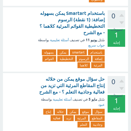
باستخدام Smartart يمكن بسهوله
0
إضافة: (1 نقطة) الرسوم
التخطيطية القوائم المرئية كلاهما ؟
تصويتات
- مع الشرح
1
يونيو 11
سُئل
في تصنيف
أسئلة تعليمية
بواسطة
إجابة
جواب سريع
باستخدام
smartart
يمكن
بسهوله
إضافة
الرسوم
التخطيطية
القوائم
المرئية
كلاهما
حل سؤال موقع يمكن من خلاله
0
إنتاج المقاطع المرئية التي تزيد من
فعالية وجاذبية التعلم ؟ - مع الشرح
تصويتات
1
مايو 5
سُئل
في تصنيف
أسئلة تعليمية
بواسطة
عبود
إجابة
سؤال
موقع
يمكن
خلاله
إنتاج
المقاطع
المرئية
تزيد
فعالية
وجاذبية
التعلم