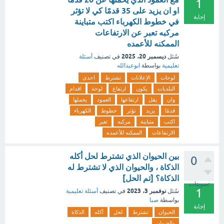
1
او ان يزيد على 35 قدمًا كي لا تؤثر
إجابة
في خطوط الكهرباء اكتب متباينة
مركبه تعبر عن الارتفاعات
الممكنه للأعمده
ديسمبر 20، 2025
سُئل
في تصنيف
أسئلة
تعليمية
بواسطة
ابوعبدالله
لوحات
الإعلانات
تشترط
احدى
البلديات
يكون
ارتفاع
لوحة
اقدام
وان
يقل
ارتفاعها
العمود
يحملها
قدمًا
يزيد
تؤثر
خطوط
الكهرباء
اكتب
متباينة
مركبه
تعبر
الارتفاعات
الممكنه للأعمده
بين الحيوان الذي تشترط لحل أكله
0
الذكاة ، والحيوان الذي لا تشترط له
الذكاة؟ [تم الحل]
تصويتات
1
نوفمبر 3، 2023
سُئل
في تصنيف
أسئلة تعليمية
بواسطة
صبا
إجابة
الحيوان
تشترط
لحل
أكله
الذكاة
والحيوان