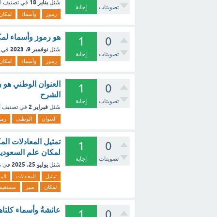
يناير 18
سُئل
في تصنيف
أ
تصويتات
إجابة
رموز
وأسماء
لمكان
هو رموز وأسماء لمك
1
0
نوفمبر 9، 2023
سُئل
في 
تصويتات
إجابة
رموز
وأسماء
لمكان
1
0
الشرح
تصويتات
إجابة
فبراير 2
سُئل
في تصنيف
أ
العنوان
الوطني
رمو
تمثيل المعادلات الم
1
0
لمكان علم السعودي
تصويتات
إجابة
يوليو 25، 2025
سُئل
في ت
تمثيل
المعادلات
الم
لمكان
سير
مستقيم
عائشةُ وأسماء كلتاهم
1
0