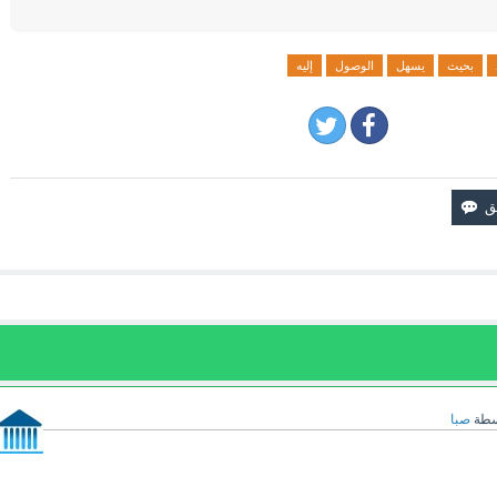
بحيث
يسهل
الوصول
إليه
سطة
صبا