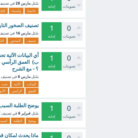
مارس 28
سُئل
في تصني
تصويتات
إجابة
عائشةُ
وأسماء
كلتا
تصنيف الصخور النارية ت
1
0
مارس 16
سُئل
في تصني
تصويتات
إجابة
تصنيف
الصخور
النا
أي البيانات الآتية ت
1
0
ب) العمق الرأسي لم
تصويتات
إجابة
؟ - مع الشرح
مارس 6
سُئل
في تصنيف
البيانات
الآتية
تحدد
العمق
الرأسي
الأد
يوضح الطلبة السبب 
1
0
فبراير 6
سُئل
في تصنيف
أ
تصويتات
إجابة
يوضح
الطلبة
السب
ماذا يحدث لمكان قط