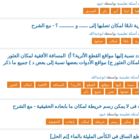
ف
أسئلة تعليمية
بواسطة
عبود
هما
ابنتا
أبي
بكر
الصديق
ابعًا لمكان تصلبها إلى ....... و ............ ؟ - مع الشرح
ف
أسئلة تعليمية
بواسطة
ابوعبدالله
رية
تابعًا
لمكان
تصلبها
حدد نسبة إليها مواقع القطع الأثرية؟ أ) المسافة الأفقية لمكان العثور
كان العثور ج) مواقع الأدوات بعضها نسبة إلى بعض د ) جميع ما ذكر
أسئلة تعليمية
بواسطة
ابوعبدالله
نسبة
إليها
مواقع
القطع
الأثرية؟
المسافة
الأفقية
لمكان
العثور
وات
بعضها
بعض
جميع
ذكر
فى لا يمكن رسم خريطة لمكان ما بابعاده الحقيقية - مع الشرح
سئلة تعليمية
بواسطة
عبود
ب
يمكن
رسم
خريطة
لمكان
بابعاده
الحقيقية
ع الساق في الكأس المليئة بالماء [تم الحل]