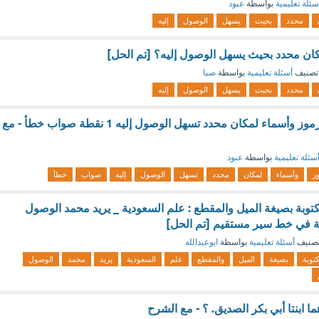
سئلة تعليمية
بواسطة
عبود
محدد
بحيث
يسهل
الوصول
إليه
ان محدد بحيث يسهل الوصول إليه؟ [تم الحل]
تصنيف
أسئلة تعليمية
بواسطة
صبا
محدد
بحيث
يسهل
الوصول
إليه
العنوان الوطني هو رموز وأسماء لمكان محدد تسهل الوصول إليه 1 نقطة صواب خطأ - مع
سئلة تعليمية
بواسطة
عبود
ز
وأسماء
لمكان
محدد
تسهل
الوصول
إليه
صواب
خطأ
كتوبة بصيغة الميل والمقطع : علم السعودية _ يريد محمد الوصول
ة في خط سير مستقيم [تم الحل]
صنيف
أسئلة تعليمية
بواسطة
ابوعبدالله
كتوبة
بصيغة
الميل
والمقطع
علم
السعودية
يريد
محمد
الوصول
ا ابنتا أبي بكر الصديق. ؟ - مع الشرح