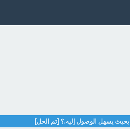
بحيث يسهل الوصول إليه.؟ [تم الحل]