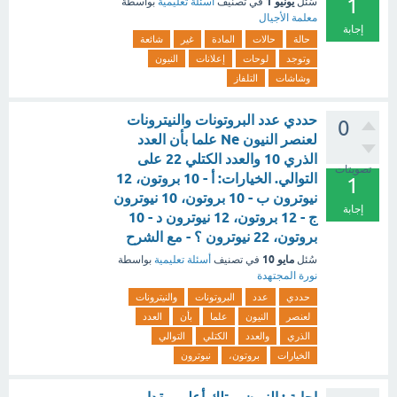
1
يونيو 1
سُئل
في تصنيف
أسئلة تعليمية
بواسطة
معلمة الأجيال
إجابة
حالة
حالات
المادة
غير
شائعة
وتوجد
لوحات
إعلانات
النيون
وشاشات
التلفاز
حددي عدد البروتونات والنيترونات
0
لعنصر النيون Ne علما بأن العدد
الذري 10 والعدد الكتلي 22 على
تصويتات
التوالي. الخيارات: أ - 10 بروتون، 12
1
نيوترون ب - 10 بروتون، 10 نيوترون
إجابة
ج - 12 بروتون، 12 نيوترون د - 10
بروتون، 22 نيوترون ؟ - مع الشرح
مايو 10
سُئل
في تصنيف
أسئلة تعليمية
بواسطة
نورة المجتهدة
حددي
عدد
البروتونات
والنيترونات
لعنصر
النيون
علما
بأن
العدد
الذري
والعدد
الكتلي
التوالي
الخيارات
بروتون،
نيوترون