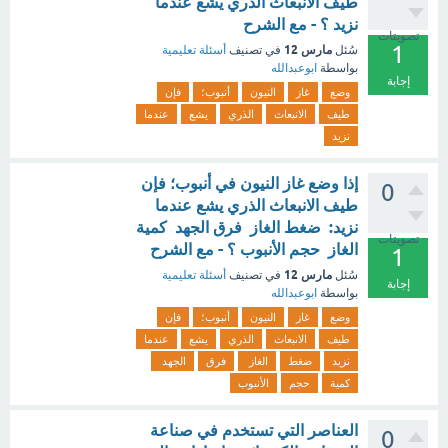
طيف الانبعاث الذري يشع عندما
نزيد ؟ - مع الشرح
تصويتات
1
مارس 12
سُئل
في تصنيف
أسئلة تعليمية
بواسطة
ابوعبدالله
إجابة
وضع
غاز
النيون
أنبوب؛
فإن
طيف
الانبعاث
الذري
يشع
عندما
نزيد
إذا وضع غاز النيون في أنبوب؛ فإن
0
طيف الانبعاث الذري يشع عندما
نزيد: ضغط الغاز فرق الجهد كمية
تصويتات
الغاز حجم الأنبوب ؟ - مع الشرح
1
مارس 12
سُئل
في تصنيف
أسئلة تعليمية
إجابة
بواسطة
ابوعبدالله
وضع
غاز
النيون
أنبوب؛
فإن
طيف
الانبعاث
الذري
يشع
عندما
نزيد
ضغط
الغاز
فرق
الجهد
كمية
حجم
الأنبوب
العناصر التي تستخدم في صناعة
0