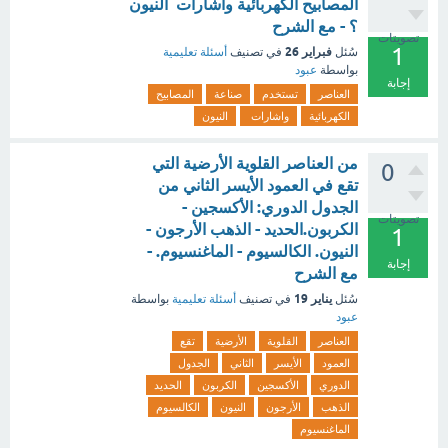
المصابيح الكهربائية واشارات النيون
؟ - مع الشرح
تصويتات
1
فبراير 26
سُئل
في تصنيف
أسئلة تعليمية
بواسطة
عبود
إجابة
العناصر
تستخدم
صناعة
المصابيح
الكهربائية
واشارات
النيون
من العناصر القلوية الأرضية التي
0
تقع في العمود الأيسر الثاني من
الجدول الدوري: الأكسجين -
تصويتات
الكربون.الحديد - الذهب الأرجون -
1
النيون. الكالسيوم - الماغنسيوم. -
إجابة
مع الشرح
يناير 19
سُئل
في تصنيف
أسئلة تعليمية
بواسطة
عبود
العناصر
القلوية
الأرضية
تقع
العمود
الأيسر
الثاني
الجدول
الدوري
الأكسجين
الكربون
الحديد
الذهب
الأرجون
النيون
الكالسيوم
الماغنسيوم