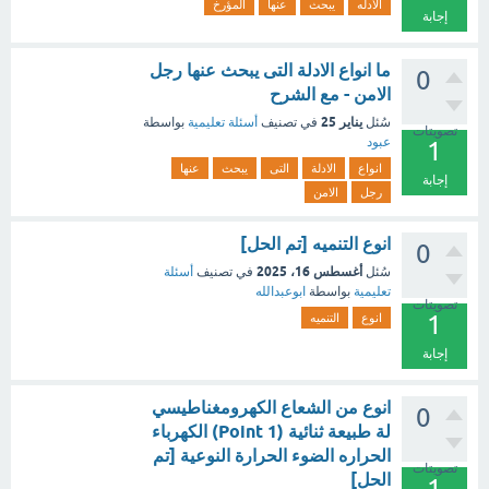
الادله
يبحث
عنها
المؤرخ
إجابة
ما انواع الادلة التى يبحث عنها رجل
0
الامن - مع الشرح
يناير 25
سُئل
في تصنيف
أسئلة تعليمية
بواسطة
تصويتات
عبود
1
انواع
الادلة
التى
يبحث
عنها
إجابة
رجل
الامن
انوع التنميه [تم الحل]
0
أغسطس 16، 2025
سُئل
في تصنيف
أسئلة
تعليمية
بواسطة
ابوعبدالله
تصويتات
1
انوع
التنميه
إجابة
انوع من الشعاع الكهرومغناطيسي
0
لة طبيعة ثنائية (1 Point) الكهرباء
الحراره الضوء الحرارة النوعية [تم
تصويتات
الحل]
1