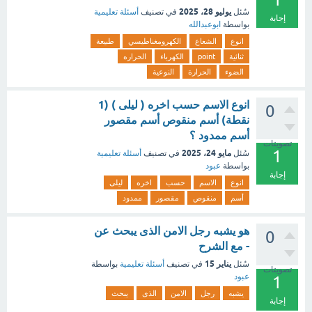
يوليو 28، 2025
سُئل
في تصنيف
أسئلة تعليمية
إجابة
بواسطة
ابوعبدالله
انوع
الشعاع
الكهرومغناطيسي
طبيعة
ثنائية
point
الكهرباء
الحراره
الضوء
الحرارة
النوعية
انوع الاسم حسب اخره ( ليلى ) (1
0
نقطة) أسم منقوص أسم مقصور
أسم ممدود ؟
تصويتات
1
مايو 24، 2025
سُئل
في تصنيف
أسئلة تعليمية
بواسطة
عبود
إجابة
انوع
الاسم
حسب
اخره
ليلى
أسم
منقوص
مقصور
ممدود
هو يشبه رجل الامن الذى يبحث عن
0
- مع الشرح
يناير 15
سُئل
في تصنيف
أسئلة تعليمية
بواسطة
تصويتات
عبود
1
يشبه
رجل
الامن
الذى
يبحث
إجابة