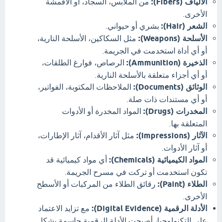
الألياف (Fibers):
من الملابس، السجاد، أو الأقمشة
الأخرى.
الشعر (Hair):
بشري أو حيواني.
الأسلحة (Weapons):
مثل السكاكين، الأسلحة النارية،
أو أي أداة استخدمت في الجريمة.
الذخيرة (Ammunition):
الرصاص، فوارغ الطلقات،
أو أي أجزاء متعلقة بالأسلحة النارية.
الوثائق (Documents):
الملاحظات المكتوبة، الفواتير،
أو أي مستندات ذات صلة.
المخدرات (Drugs):
المواد المخدرة أو الأدوات
المتعلقة بها.
الآثار (Impressions):
مثل آثار الأقدام، آثار الإطارات،
أو آثار الأدوات.
المواد الكيميائية (Chemicals):
أي مواد كيميائية قد
تكون استخدمت أو تركت في مسرح الجريمة.
الطلاء (Paint):
رقائق الطلاء من المركبات أو الأسطح
الأخرى.
الأدلة الرقمية (Digital Evidence):
مع تزايد الاعتماد
على التكنولوجيا، أصبحت الأدلة الرقمية حاسمة بشكل