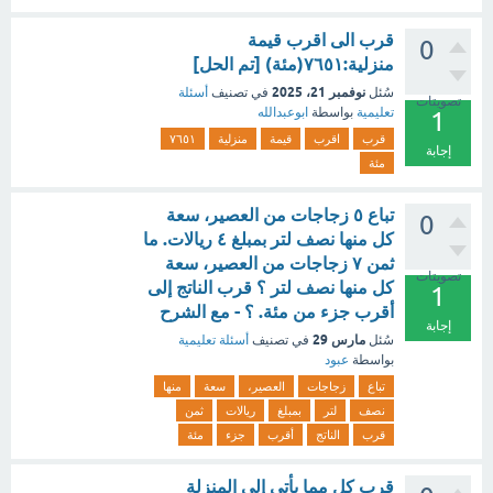
قرب الى اقرب قيمة
0
منزلية:٧٦٥١(مئة) [تم الحل]
نوفمبر 21، 2025
سُئل
في تصنيف
أسئلة
تصويتات
تعليمية
بواسطة
ابوعبدالله
1
قرب
اقرب
قيمة
منزلية
٧٦٥١
إجابة
مئة
تباع ٥ زجاجات من العصير، سعة
0
كل منها نصف لتر بمبلغ ٤ ريالات. ما
ثمن ٧ زجاجات من العصير، سعة
تصويتات
كل منها نصف لتر ؟ قرب الناتج إلى
1
أقرب جزء من مئة. ؟ - مع الشرح
إجابة
مارس 29
سُئل
في تصنيف
أسئلة تعليمية
بواسطة
عبود
تباع
زجاجات
العصير،
سعة
منها
نصف
لتر
بمبلغ
ريالات
ثمن
قرب
الناتج
أقرب
جزء
مئة
قرب كل مما يأتي إلى المنزلة