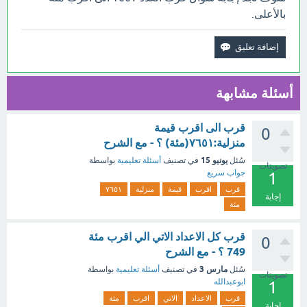
بالأعلى.
أسئلة مشابهة
قرب الى اقرب قيمة
0
منزلية:٧٦٥١(مئة) ؟ - مع الشرح
يونيو 15
سُئل
في تصنيف
أسئلة تعليمية
بواسطة
تصويتات
جواب سريع
1
قرب
اقرب
قيمة
منزلية
٧٦٥١
إجابة
مئة
قرب كل الاعداد الاتي الي اقرب مئة
0
749 ؟ - مع الشرح
مارس 3
سُئل
في تصنيف
أسئلة تعليمية
بواسطة
تصويتات
ابوعبدالله
1
قرب
الاعداد
الاتي
اقرب
مئة
إجابة