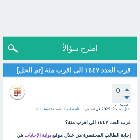
اطرح سؤالاً
قرب العدد ١٤٤٧ الى اقرب مئة [تم الحل]
0
تصويتات
سُئل
يونيو 2، 2025
في تصنيف
أسئلة تعليمية
بواسطة
ابوعبدالله
قرب العدد ١٤٤٧ الى اقرب مئة؟
إجابة الطالب المختصرة من خلال موقع
بوابة الإجابات
هي