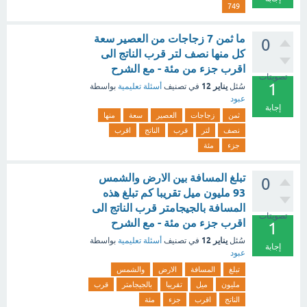
749
ما ثمن 7 زجاجات من العصير سعة
0
كل منها نصف لتر قرب الناتج الى
اقرب جزء من مئة - مع الشرح
تصويتات
1
يناير 12
سُئل
في تصنيف
أسئلة تعليمية
بواسطة
عبود
إجابة
ثمن
زجاجات
العصير
سعة
منها
نصف
لتر
قرب
الناتج
اقرب
جزء
مئة
تبلغ المسافة بين الارض والشمس
0
93 مليون ميل تقريبا كم تبلغ هذه
المسافة بالجيجامتر قرب الناتج الى
تصويتات
اقرب جزء من مئة - مع الشرح
1
يناير 12
سُئل
في تصنيف
أسئلة تعليمية
بواسطة
إجابة
عبود
تبلغ
المسافة
الارض
والشمس
مليون
ميل
تقريبا
بالجيجامتر
قرب
الناتج
اقرب
جزء
مئة