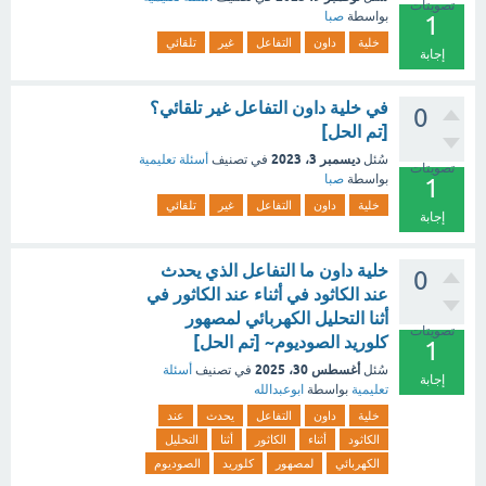
تصويتات
بواسطة
صبا
1
خلية
داون
التفاعل
غير
تلقائي
إجابة
في خلية داون التفاعل غير تلقائي؟
0
[تم الحل]
ديسمبر 3، 2023
سُئل
في تصنيف
أسئلة تعليمية
تصويتات
بواسطة
صبا
1
خلية
داون
التفاعل
غير
تلقائي
إجابة
خلية داون ما التفاعل الذي يحدث
0
عند الكاثود في أثناء عند الكاثور في
أثنا التحليل الكهربائي لمصهور
تصويتات
كلوريد الصوديوم~ [تم الحل]
1
أغسطس 30، 2025
سُئل
في تصنيف
أسئلة
إجابة
تعليمية
بواسطة
ابوعبدالله
خلية
داون
التفاعل
يحدث
عند
الكاثود
أثناء
الكاثور
أثنا
التحليل
الكهربائي
لمصهور
كلوريد
الصوديوم