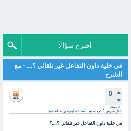
اطرح سؤالاً
في خلية داون التفاعل غير تلقائي ؟.... - مع
الشرح
0
تصويتات
سُئل
مارس 9
في تصنيف
أسئلة تعليمية
بواسطة
عبود
في خلية داون التفاعل غير تلقائي ؟....؟