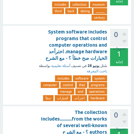
إجابة
includes
collection
museum
third
back
dating
______
century
System software includes
0
programs that control
computer operations and
تصويتات
manage hardware. اخترأحد
1
الخيارات صح خطأ ؟ - مع الشرح
إجابة
يونيو 28
سُئل
في تصنيف
أسئلة تعليمية
بواسطة
باحث المعرفة
includes
software
system
computer
control
that
programs
manage
and
operations
hardware
اخترأحد
الخيارات
خطأ
The collection
0
includes..........from the works
of several well-known
تصويتات
authors ؟ - مع الشرح