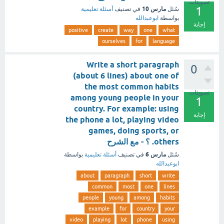
تصويتات
1
مارس 10
سُئل
في تصنيف
أسئلة تعليمية
بواسطة
ابوعبدالله
إجابة
positive
create
way
one
what
ourselves
for
language
Write a short paragraph
0
(about 6 lines) about one of
the most common habits
تصويتات
among young people in your
1
country. For example: using
إجابة
the phone a lot, playing video
games, doing sports, or
others. ؟ - مع الشرح
مارس 6
سُئل
في تصنيف
أسئلة تعليمية
بواسطة
ابوعبدالله
about
paragraph
short
write
common
most
one
lines
people
young
among
habits
example
for
country
your
video
playing
lot
phone
using