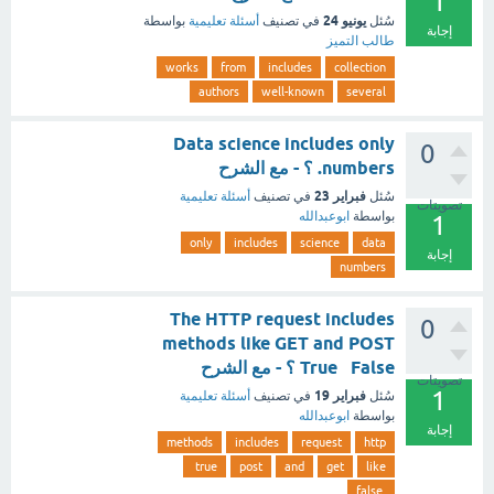
1
يونيو 24
سُئل
في تصنيف
أسئلة تعليمية
بواسطة
إجابة
طالب التميز
works
from
includes
collection
authors
well-known
several
Data science includes only
0
numbers. ؟ - مع الشرح
فبراير 23
سُئل
في تصنيف
أسئلة تعليمية
تصويتات
بواسطة
ابوعبدالله
1
only
includes
science
data
إجابة
numbers
The HTTP request includes
0
methods like GET and POST
True False ؟ - مع الشرح
تصويتات
1
فبراير 19
سُئل
في تصنيف
أسئلة تعليمية
بواسطة
ابوعبدالله
إجابة
methods
includes
request
http
true
post
and
get
like
false