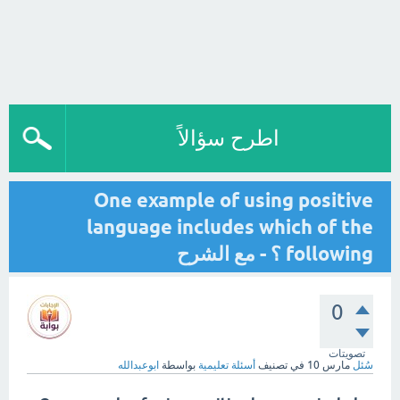
اطرح سؤالاً
One example of using positive
language includes which of the
following ؟ - مع الشرح
0
تصويتات
سُئل
مارس 10
في تصنيف
أسئلة تعليمية
بواسطة
ابوعبدالله