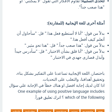
تتحدى السلبية:
تقاوم الأفكار التي تقول "لا يمكنني" أو
"هذا صعب جداً".
أمثلة أخرى للغة الإيجابية (للمقارنة):
بدلاً من قول: "أنا لا أستطيع فعل هذا." قل: "سأحاول أن
أتعلم كيف أفعل هذا."
بدلاً من قول: "هذا صعب جداً." قل: "هذا تحدٍ مثير."
بدلاً من قول: "أنا قلق بشأن الاختبار." قل: "سأدرس جيداً
وأبذل قصارى جهدي في الاختبار."
باختصار، اللغة الإيجابية تساعدنا على التفكير بشكل بناء،
وتحقيق أهدافنا، والتغلب على التحديات.
اذا كان لديك إجابة افضل او هناك خطأ في الإجابة علي سؤال
One example of using positive language includes
which of the following ؟ اترك تعليق فورآ.
which
includes
language
positive
using
example
one