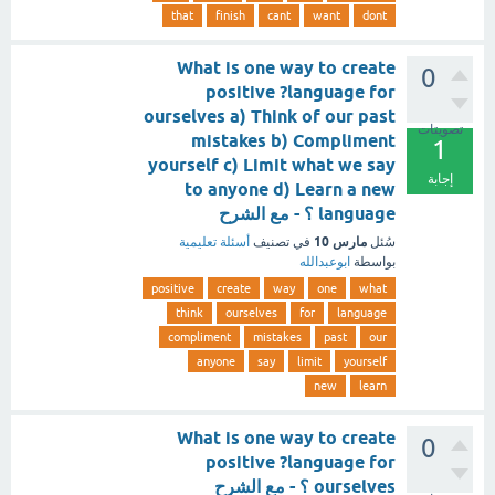
that
finish
cant
want
dont
What is one way to create
0
positive ?language for
ourselves a) Think of our past
تصويتات
mistakes b) Compliment
1
yourself c) Limit what we say
إجابة
to anyone d) Learn a new
language ؟ - مع الشرح
مارس 10
سُئل
في تصنيف
أسئلة تعليمية
بواسطة
ابوعبدالله
positive
create
way
one
what
think
ourselves
for
language
compliment
mistakes
past
our
anyone
say
limit
yourself
new
learn
What is one way to create
0
positive ?language for
ourselves ؟ - مع الشرح