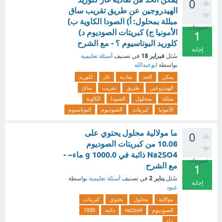
0
الهيدروجين عن طريق تقريب ساق
مبللة بمحلول: أ) الصودا الكاوية ب)
تصويتات
الأمونيا ج) كبريتات الصوديوم د)
1
كلوريد البوتاسيوم ؟ - مع الشرح
إجابة
فبراير 18
سُئل
في تصنيف
أسئلة تعليمية
بواسطة
ابوعبدالله
يمكن
الحد
نفاذية
غاز
كلوريد
الهيدروجين
طريق
تقريب
ساق
مبللة
بمحلول
الصودا
الكاوية
الأمونيا
كبريتات
الصوديوم
البوتاسيوم
ما مولالية محلول يحتوي على
0
10.08 من كبريتات الصوديوم
Na2SO4 ذائبة في g 1000.0 ماء~ -
تصويتات
مع الشرح
1
يناير 2
سُئل
في تصنيف
أسئلة تعليمية
بواسطة
إجابة
عبود
مولالية
محلول
يحتوي
كبريتات
الصوديوم
na2so4
ذائبة
1000
ماء