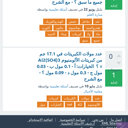
جميع ما سبق ؟ - مع الشرح
إجابة
يونيو 22
سُئل
في تصنيف
أسئلة تعليمية
بواسطة
منارة العلم
عند
تفاعل
حمض
الهيدروكلوريك
هيدروكسيد
بوتاسيوم
يتكون
كلوريد
ماء
ولا
كبريتات
وماء
اكسيد
جميع
سبق
عدد مولات الكبريتات في 17.1 جم
0
من كبريتات الألومنيوم Al2(SO4)3
= ؟ الخيارات: أ - 0.1 مول ب - 0.03
تصويتات
مول ج - 0.3 مول د - 0.09 مول ؟ -
1
مع الشرح
إجابة
مايو 10
سُئل
في تصنيف
أسئلة تعليمية
بواسطة
معلمة الأجيال
عدد
مولات
الكبريتات
كبريتات
الألومنيوم
al2
so4
الخيارات
مول
اتصل بنا
من نحن
سياسة الخصوصية
اتفاقية الاستخدام
XML Sitemap
أرشيف الأسئلة التعليمية