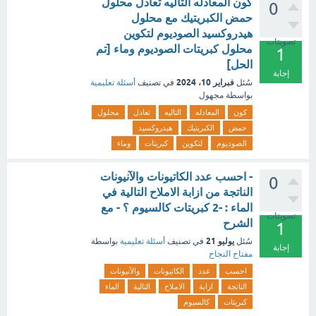
كون المعادله التاليه تعادل محلول
0
حمض الكبريتيك مع محلول
هيدروكسيد الصوديوم لتكوين
تصويتات
محلول كبريتات الصوديوم وماء [تم
1
الحل]
إجابة
فبراير 10، 2024
سُئل
في تصنيف
أسئلة تعليمية
بواسطة
مجهول
كون
المعادله
التاليه
تعادل
محلول
حمض
الكبريتيك
هيدروكسيد
الصوديوم
لتكوين
كبريتات
وماء
- احسب عدد الكاتيونات والآنيونات
0
الناتجة من ازابة الاملاح التالية في
الماء : -2 كبريتات كالسيوم ؟ - مع
تصويتات
الشرح
1
يوليو 21
سُئل
في تصنيف
أسئلة تعليمية
بواسطة
إجابة
مفتاح النجاح
احسب
عدد
الكاتيونات
والآنيونات
الناتجة
ازابة
الاملاح
التالية
الماء
كبريتات
كالسيوم