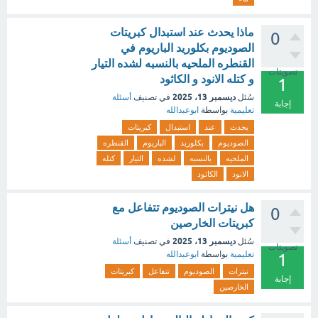
ماذا يحدث عند استبدال كبريتات
0
الصوديوم بكلوريد الباريوم في
القنطره الملحيه بالنسبه لشده التيار
تصويتات
و كتله الانود و الكاثود
1
ديسمبر 13، 2025
سُئل
في تصنيف
أسئلة
إجابة
تعليمية
بواسطة
ابوعبدالله
يحدث
عند
استبدال
كبريتات
الصوديوم
بكلوريد
الباريوم
القنطره
الملحيه
بالنسبه
لشده
التيار
كتله
الانود
الكاثود
هل نيترات الصوديوم تتفاعل مع
0
كبريتات الخارصين
ديسمبر 13، 2025
سُئل
في تصنيف
أسئلة
تصويتات
تعليمية
بواسطة
ابوعبدالله
1
نيترات
الصوديوم
تتفاعل
كبريتات
إجابة
الخارصين