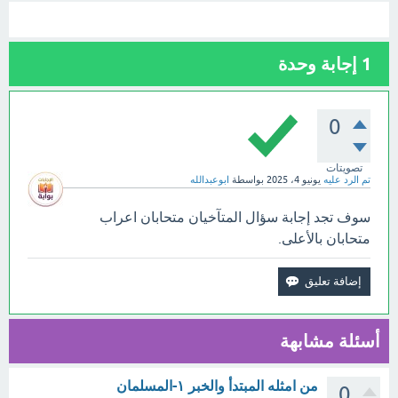
1
إجابة وحدة
0
تصويتات
تم الرد عليه
يونيو 4، 2025
بواسطة
ابوعبدالله
سوف تجد إجابة سؤال المتآخيان متحابان اعراب
متحابان بالأعلى.
أسئلة مشابهة
من امثله المبتدأ والخبر ١-المسلمان
0