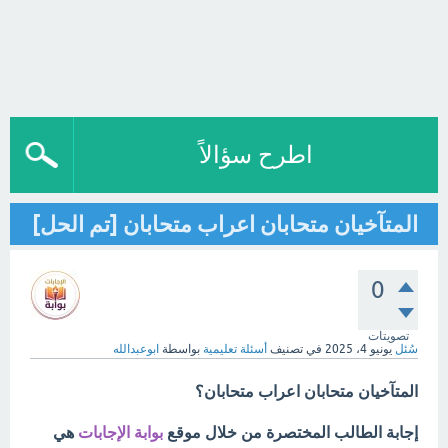
اطرح سؤالاً
المتآخيان متحابان اعراب متحابان [تم الحل]
0
تصويتات
سُئل
يونيو 4، 2025
في تصنيف
أسئلة تعليمية
بواسطة
ابوعبدالله
المتآخيان متحابان اعراب متحابان؟
إجابة الطالب المختصرة من خلال موقع
بوابة الإجابات
هي