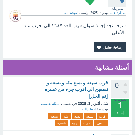
تصويتات
تم الرد عليه
يونيو 4، 2025
بواسطة
ابوعبدالله
سوف تجد إجابة سؤال قرب العد ١٦٨٧ الى اقرب مئه
بالأعلى.
أسئلة مشابهة
قرب سبعه و تسع مئه و تسعه و
0
تسعين الي اقرب جزء من عشره
[تم الحل]
تصويتات
1
أكتوبر 3، 2025
سُئل
في تصنيف
أسئلة تعليمية
بواسطة
ابوعبدالله
إجابة
قرب
سبعه
تسع
مئه
تسعه
تسعين
اقرب
جزء
عشره