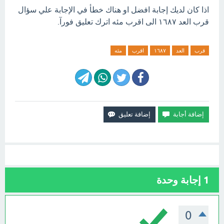
اذا كان لديك إجابة افضل او هناك خطأ في الإجابة علي سؤال
قرب العد ١٦٨٧ الى اقرب مئه اترك تعليق فورآ.
قرب
العد
١٦٨٧
اقرب
مئه
1
إجابة وحدة
0