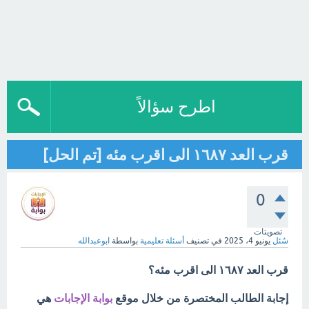
اطرح سؤالاً
قرب العد ١٦٨٧ الى اقرب مئه [تم الحل]
0
تصويتات
سُئل
يونيو 4، 2025
في تصنيف
أسئلة تعليمية
بواسطة
ابوعبدالله
قرب العد ١٦٨٧ الى اقرب مئه؟
إجابة الطالب المختصرة من خلال موقع
بوابة الإجابات
هي