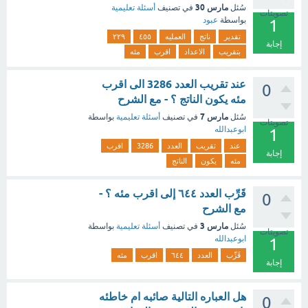
مارس 30
سُئل
في تصنيف
أسئلة تعليمية
تصويتات
بواسطة
عبود
1
تقدير
ناتج
العمليه
٤٥٥
٢٢٩
إجابة
بتقريب
الاعداد
اقرب
مئه
عند تقريب العدد 3286 الى اقرب
0
مئه يكون الناتج ؟ - مع الشرح
مارس 7
سُئل
في تصنيف
أسئلة تعليمية
بواسطة
تصويتات
ابوعبدالله
1
عند
تقريب
العدد
3286
اقرب
إجابة
مئه
يكون
الناتج
قَرِّب العدد ٦٤٤ إلى اقرب مئه ؟ -
0
مع الشرح
مارس 3
سُئل
في تصنيف
أسئلة تعليمية
بواسطة
تصويتات
ابوعبدالله
1
قَرِّب
العدد
٦٤٤
اقرب
مئه
إجابة
هل العباره التالية صائبه ام خاطئه
0