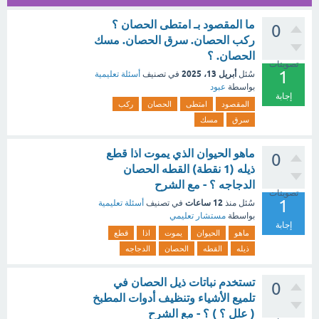
ما المقصود بـ امتطى الحصان ؟
0
ركب الحصان. سرق الحصان. مسك
الحصان. ؟
تصويتات
1
أبريل 13، 2025
سُئل
في تصنيف
أسئلة تعليمية
بواسطة
عبود
إجابة
المقصود
امتطى
الحصان
ركب
سرق
مسك
ماهو الحيوان الذي يموت اذا قطع
0
ذيله (1 نقطة) القطه الحصان
الدجاجه ؟ - مع الشرح
تصويتات
1
12 ساعات
سُئل
منذ
في تصنيف
أسئلة تعليمية
بواسطة
مستشار تعليمي
إجابة
ماهو
الحيوان
يموت
اذا
قطع
ذيله
القطه
الحصان
الدجاجه
تستخدم نباتات ذيل الحصان في
0
تلميع الأشياء وتنظيف أدوات المطبخ
( علل ؟ ) ؟ - مع الشرح