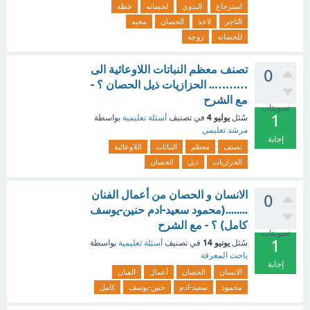
استرجاع
البدوي
لحصانه
خطه
التاجر
لاخذ
الحصان
محبه
للحصانه
زوجه
تصنف معظم النباتات اللاوعائية الى
0
……….. الحزازيات ذيل الحصان ؟ -
مع الشرح
تصويتات
1
يوليو 4
سُئل
في تصنيف
أسئلة تعليمية
بواسطة
مرشد تعليمي
إجابة
تصنف
معظم
النباتات
اللاوعائية
الحزازيات
ذيل
الحصان
الانسان و الحصان من أعمال الفنان
0
........(محمود سعيد-ادم حنين-يوسف
كامل) ؟ - مع الشرح
تصويتات
1
يونيو 14
سُئل
في تصنيف
أسئلة تعليمية
بواسطة
باحث المعرفة
إجابة
الانسان
الحصان
أعمال
الفنان
محمود
سعيد-ادم
حنين-يوسف
كامل