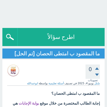
اطرح سؤالاً
ما المقصود ب امتطى الحصان [تم الحل]
0
تصويتات
سُئل
يونيو 4، 2025
في تصنيف
أسئلة تعليمية
بواسطة
ابوعبدالله
ما المقصود ب امتطى الحصان؟
إجابة الطالب المختصرة من خلال موقع
بوابة الإجابات
هي