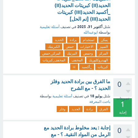
الحديد(II) كبريتات الحديد(II)
_أكسيد الحديد(III) كبريتات
الحديد(III) [تم الحل]
أكتوبر 31، 2025
سُئل
في تصنيف
أسئلة تعليمية
بواسطة
ابوعبدالله
يمكن
استخدام
برادة
الحديد
التمييز
الاختيارات
حمض
الكبريتيك
المركز
وحمض
النيرتيك
المركز_حمض
الهيدروكلوريك
المخفف
المخفف_كبريتات
كبريتات
_أكسيد
iii
ما الفرق بين برادة الحديد وفلز
0
الحديد ؟ - مع الشرح
يوليو 18
سُئل
في تصنيف
أسئلة تعليمية
بواسطة
تصويتات
باحث المعرفة
1
الفرق
برادة
الحديد
وفلز
إجابة
إجابة : يعد مخلوط برادة الحديد مع
0
الرمل من المواد النقية. ؟ - مع