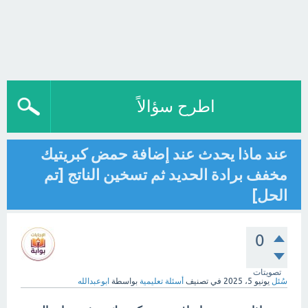
اطرح سؤالاً
عند ماذا يحدث عند إضافة حمض كبريتيك
مخفف برادة الحديد ثم تسخين الناتج [تم
الحل]
0
تصويتات
سُئل
يونيو 5، 2025
في تصنيف
أسئلة تعليمية
بواسطة
ابوعبدالله