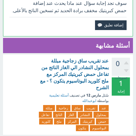
سوف تجد إجابة سؤال عند ماذا يحدث عند إضافة
حمض كبريتيك مخفف برادة الحديد ثم تسخين الناتج بالأعلى.
أسئلة مشابهة
عند تقريب ساق زجاجية مبللة
0
بمحلول النشادر الي الغاز الناتج من
تفاعل حمض كبريتيك المركز مع
تصويتات
ملح كلوريد البوتاسيوم يتكون ؟ - مع
1
الشرح
إجابة
مارس 12
سُئل
في تصنيف
أسئلة تعليمية
بواسطة
ابوعبدالله
عند
تقريب
ساق
زجاجية
مبللة
بمحلول
النشادر
الغاز
الناتج
تفاعل
حمض
كبريتيك
المركز
ملح
كلوريد
البوتاسيوم
يتكون