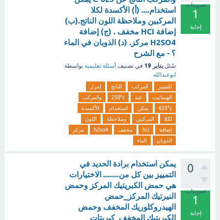
تصويتات
استخدام.... (أ) الأكسدة لكلا
1
المركبين وملاحظة اللون الناتج.(ب)
إجابة
إضافة HCI مخفف . (ج) إضافة
H2SO4 مركز. (د) الذوبان في الماء
؟ - مع الشرح
يناير 19
سُئل
في تصنيف
أسئلة تعليمية
بواسطة
ابوعبدالله
للتمييز
المركب
الناتج
إمرار
الهيماتيت
عند
250°c
والمركب
625°c
يمكن
استخدام
الأكسدة
لكلا
المركبين
وملاحظة
اللون
إضافة
hci
مخفف
h2so4
مركز
الذوبان
الماء
يمكن استخدام برادة الحديد في
0
التمييز بين كل من........ الاختيارات
هي حمض الكبريتيك المركز وحمض
تصويتات
النيرتيك المركز_حمض
1
الهيدروكلوريك المخفف وحمض
إجابة
الكبريتيك المخفف_كبريتات