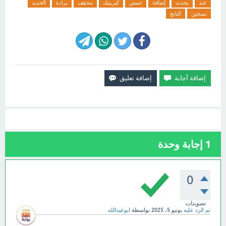
عند
يحدث
إضافة
حمض
كبريتيك
مخفف
برادة
الحديد
تسخين
الناتج
1
إجابة وحدة
0
تصويتات
تم الرد عليه
يونيو 5، 2025
بواسطة
ابوعبدالله