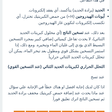
في هذا التفاعل:
الحديد
(برادة الحديد) يتأكسد، أي يفقد إلكترونات.
أيونات الهيدروجين
(
H
+
) من حمض الكبريتيك تختزل، أي
تكتسب إلكترونات لتكوين غاز الهيدروجين.
بعد ذلك، عند
تسخين الناتج
(أي محلول كبريتات الحديد
الثنائي)، لا يحدث تفاعل كيميائي إضافي كبير بمجرد التسخين
البسيط الذي يؤدي إلى غليان الماء وتبخيره.
ومع ذلك، إذا
استمر التسخين بشكل قوي ومطول بعد تبخر الماء، يمكن أن
تتحلل كبريتات الحديد الثنائي حرارياً.
التحلل الحراري لكبريتات الحديد الثنائي (عند التسخين القوي)
عند تسخ
اذا كان لديك إجابة افضل او هناك خطأ في الإجابة علي سؤال
عند ماذا يحدث عند إضافة حمض كبريتيك مخفف برادة الحديد
ثم تسخين الناتج اترك تعليق فورآ.