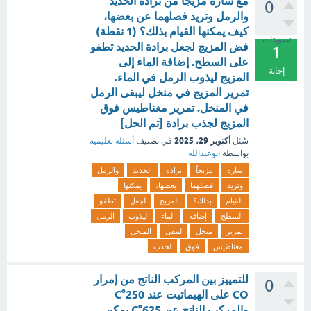
مع سارة مزيجاً من برادة الحديد
0
والرمل وتريد فصلهما عن بعضها،
كيف يمكنها القيام بذلك؟ (1 نقطة)
تصويتات
فض المزيج لجعل برادة الحديد تطفو
1
على السطح. إضافة الماء إلى
إجابة
المزيج ليذوب الرمل في الماء.
تمرير المزيج في منخل ليبقى الرمل
في المنخل. تمرير مغناطيس فوق
المزيج لجذب برادة [تم الحل]
أكتوبر 29، 2025
سُئل
في تصنيف
أسئلة تعليمية
بواسطة
ابوعبدالله
سارة
مزيجاً
برادة
الحديد
والرمل
وتريد
فصلهما
بعضها،
يمكنها
القيام
بذلك؟
المزيج
لجعل
تطفو
السطح
إضافة
الماء
ليذوب
الرمل
تمرير
منخل
ليبقى
المنخل
مغناطيس
فوق
لجذب
للتمييز بين المركب الناتج من إمرار
0
CO على الهيماتيت عند 250°C
والمركب الناتج عن 625°C يمكن