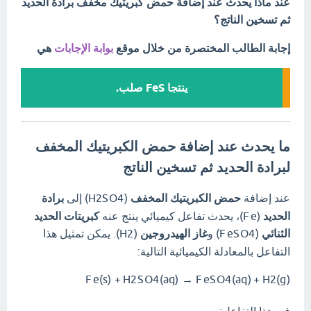
عند ماذا يحدث عند إضافة حمض كبريتيك مخفف برادة الحديد
ثم تسخين الناتج؟
إجابة الطالب المختصرة من خلال موقع
بوابة الإجابات
هي
ينتجا ‪FeS‬‏ صلب.
ما يحدث عند إضافة حمض الكبريتيك المخفف
لبرادة الحديد ثم تسخين الناتج
عند إضافة
حمض الكبريتيك المخفف
(
4
O
S
2
H
) إلى
برادة
الحديد
(
e
F
)، يحدث تفاعل كيميائي ينتج عنه
كبريتات الحديد
الثنائي
(
4
O
S
e
F
) و
غاز الهيدروجين
(
2
H
).
يمكن تمثيل هذا
التفاعل بالمعادلة الكيميائية التالية:
F
e
(
s
)
+
H
2
S
O
4
(
a
q
)
→
F
e
S
O
4
(
a
q
)
+
H
2
(
g
)