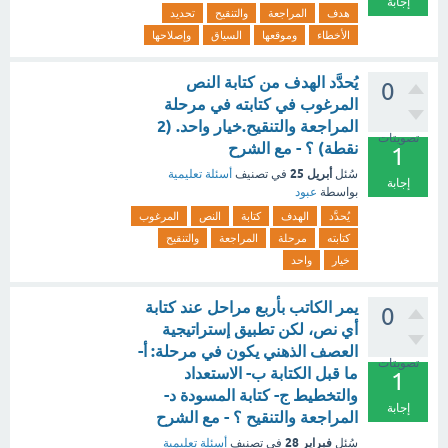
إجابة
هدف
المراجعة
والتنقيح
تحديد
الأخطاء
وموقعها
السياق
وإصلاحها
يُحدَّد الهدف من كتابة النص
0
المرغوب في كتابته في مرحلة
المراجعة والتنقيح.خيار واحد. (2
تصويتات
نقطة) ؟ - مع الشرح
1
أبريل 25
سُئل
في تصنيف
أسئلة تعليمية
إجابة
بواسطة
عبود
يُحدَّد
الهدف
كتابة
النص
المرغوب
كتابته
مرحلة
المراجعة
والتنقيح
خيار
واحد
يمر الكاتب بأربع مراحل عند كتابة
0
أي نص، لكن تطبيق إستراتيجية
العصف الذهني يكون في مرحلة: أ-
تصويتات
ما قبل الكتابة ب- الاستعداد
1
والتخطيط ج- كتابة المسودة د-
إجابة
المراجعة والتنقيح ؟ - مع الشرح
فبراير 28
سُئل
في تصنيف
أسئلة تعليمية