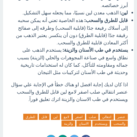
أبرز خصائصه.
لين:
الذهب معدن لين نسبيًا، مما يجعله سهل التشكيل.
قابل للطرق والسحب:
هذه الخاصية تعني أنه يمكن سحبه
إلى أسلاك رفيعة جدًا (قابلية السحب) وطرقه إلى صفائح
رقيقة جدًا (قابلية الطرق) دون أن ينكسر.
يعتبر الذهب من
أكثر المعادن قابلية للطرق والسحب.
يستخدم في طب الأسنان والزينة:
يستخدم الذهب على
نطاق واسع في صناعة المجوهرات والحلي (الزينة) بسبب
جماله ومقاومته للتآكل، كما كان له استخدامات تاريخية
وحديثة في طب الأسنان لتركيبات مثل التيجان
اذا كان لديك إجابة افضل او هناك خطأ في الإجابة علي سؤال
عنصر انتقالي صلب اصفر لامع لين قابل للطرق والسحب
ويستخدم في طب الاسنان والزينة اترك تعليق فورآ.
عنصر
انتقالي
صلب
اصفر
لامع
لين
قابل
للطرق
والسحب
ويستخدم
الاسنان
والزينة