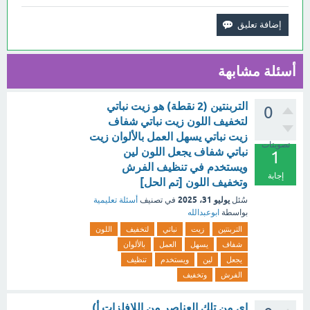
أسئلة مشابهة
التربنتين (2 نقطة) هو زيت نباتي
0
لتخفيف اللون زيت نباتي شفاف
زيت نباتي يسهل العمل بالألوان زيت
تصويتات
نباتي شفاف يجعل اللون لين
1
ويستخدم في تنظيف الفرش
إجابة
وتخفيف اللون [تم الحل]
يوليو 31، 2025
سُئل
في تصنيف
أسئلة تعليمية
بواسطة
ابوعبدالله
التربنتين
زيت
نباتي
لتخفيف
اللون
شفاف
يسهل
العمل
بالألوان
يجعل
لين
ويستخدم
تنظيف
الفرش
وتخفيف
اي من تلك العناصر من اللافلزات أ)