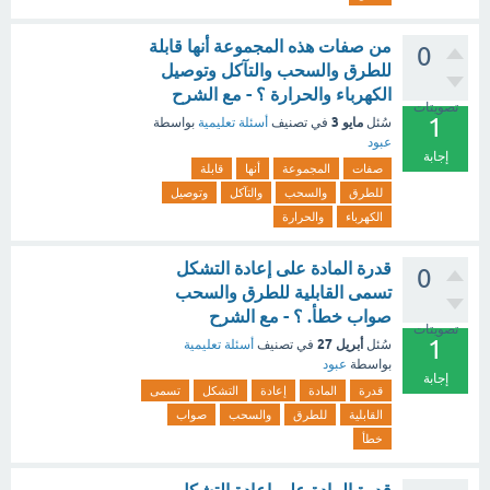
من صفات هذه المجموعة أنها قابلة
0
للطرق والسحب والتآكل وتوصيل
الكهرباء والحرارة ؟ - مع الشرح
تصويتات
1
مايو 3
سُئل
في تصنيف
أسئلة تعليمية
بواسطة
عبود
إجابة
صفات
المجموعة
أنها
قابلة
للطرق
والسحب
والتآكل
وتوصيل
الكهرباء
والحرارة
قدرة المادة على إعادة التشكل
0
تسمى القابلية للطرق والسحب
صواب خطأ. ؟ - مع الشرح
تصويتات
1
أبريل 27
سُئل
في تصنيف
أسئلة تعليمية
بواسطة
عبود
إجابة
قدرة
المادة
إعادة
التشكل
تسمى
القابلية
للطرق
والسحب
صواب
خطأ