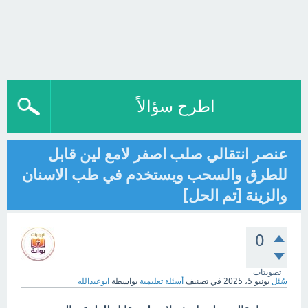
اطرح سؤالاً
عنصر انتقالي صلب اصفر لامع لين قابل
للطرق والسحب ويستخدم في طب الاسنان
والزينة [تم الحل]
0
تصويتات
سُئل
يونيو 5، 2025
في تصنيف
أسئلة تعليمية
بواسطة
ابوعبدالله