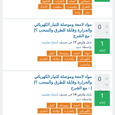
خصائص
أشباه
الفلزات
قابليتها
للطرق
والسحب
مطلوب
الإجابة
خيار
واحد
مواد لامعة وموصلة للتيار الكهربائي
0
والحرارة وقابلة للطرق والسحب ؟|
- مع الشرح
تصويتات
1
مارس 17
سُئل
في تصنيف
أسئلة تعليمية
بواسطة
عبود
إجابة
مواد
لامعة
وموصلة
للتيار
الكهربائي
والحرارة
وقابلة
للطرق
والسحب
مواد لامعة وموصلة للتيار الكهربائي
0
والحرارة وقابلة للطرق والسحب ؟|
| - مع الشرح
تصويتات
1
مارس 14
سُئل
في تصنيف
أسئلة تعليمية
بواسطة
عبود
إجابة
مواد
لامعة
وموصلة
للتيار
الكهربائي
والحرارة
وقابلة
للطرق