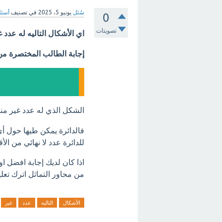
سُئل
يونيو 5، 2025
في تصنيف
أسئل
0
تصويتات
اي الأشكال التاليه له عدد 
إجابة الطالب المختصرة م
الشكل الذي له عدد غير منت
فالدائرة يمكن طيها حول أي
للدائرة عدد لا نهائي من الأقط
اذا كان لديك إجابة افضل او
من محاور التماثل اترك تعلي
الأشكال
التاليه
عدد
غير