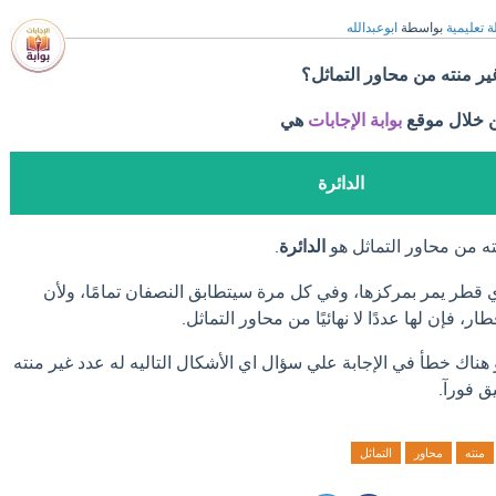
ة تعليمية
بواسطة
ابوعبدالله
غير منته من محاور التماثل؟
ن خلال موقع
بوابة الإجابات
هي
الدائرة
ه من محاور التماثل هو
الدائرة
.
 قطر يمر بمركزها، وفي كل مرة سيتطابق النصفان تمامًا، ولأن
ار، فإن لها عددًا لا نهائيًا من محاور التماثل.
 هناك خطأ في الإجابة علي سؤال اي الأشكال التاليه له عدد غير منته
ق فورآ.
منته
محاور
التماثل