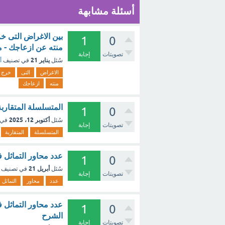
أسئلة مشابهة
بين الاغراض التى خ
1
0
منته عن ازعاجك - 
تصويتات
إجابة
يناير 21
سُئل
في تصنيف
أ
الاغراض
التى
خرج
منته
ازعاجك
المتسلسلة المتقاربة
1
0
أكتوبر 12، 2025
سُئل
في 
تصويتات
إجابة
المتسلسلة
المتقاربة
عدد محاور التماثل ف
1
0
أبريل 21
سُئل
في تصنيف
تصويتات
إجابة
عدد
محاور
التماثل
1
0
الشرح
تصويتات
إجابة