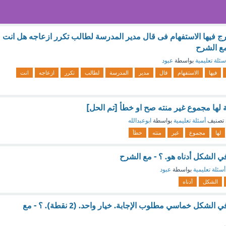
رج فيها الاستفهام فى قال مدير المدرسة لطالب تكرر ازعاجه هل انت
مع الشرح
سئلة تعليمية
بواسطة
عبود
فيها
الاستفهام
قال
مدير
المدرسة
لطالب
تكرر
ازعاجه
انت
 لها مجموع غير منته صح او خطأ [تم الحل]
تصنيف
أسئلة تعليمية
بواسطة
ابوعبدالله
لها
مجموع
غير
منته
خطأ
ي الشكل أدناه هو. ؟ - مع الشرح
أسئلة تعليمية
بواسطة
عبود
الشكل
أدناه
عدد محاور التماثل في الشكل خماسي مطلوب الإجابة. خيار واحد. (2 نقطة). ؟ - مع