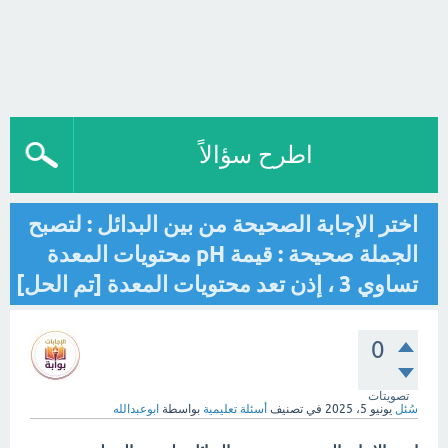
اطرح سؤالاً
اختر الإجابة الصحيحة من بين البدائل : لتصبح
الجملة صحيحة : قيمة pH محتويات المعدة
تساوي 3 ، إذن تعد محتويات المعدة [تم الحل]
0
تصويتات
سُئل
يونيو 5، 2025
في تصنيف
أسئلة تعليمية
بواسطة
ابوعبدالله