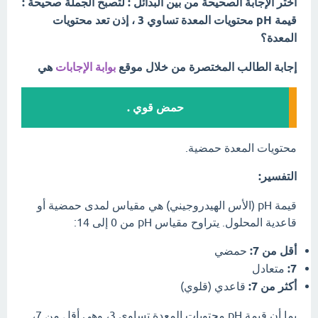
اختر الإجابة الصحيحة من بين البدائل : لتصبح الجملة صحيحة :
قيمة pH محتويات المعدة تساوي 3 ، إذن تعد محتويات
المعدة؟
إجابة الطالب المختصرة من خلال موقع
بوابة الإجابات
هي
حمض قوي .
محتويات المعدة حمضية.
التفسير:
قيمة pH (الأس الهيدروجيني) هي مقياس لمدى حمضية أو
قاعدية المحلول. يتراوح مقياس pH من 0 إلى 14:
أقل من 7:
حمضي
7:
متعادل
أكثر من 7:
قاعدي (قلوي)
بما أن قيمة pH محتويات المعدة تساوي 3، وهي أقل من 7،