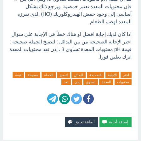
فإن محتويات المعدة تعتبر حمضية. ويرجع ذلك بشكل
أساسي إلى وجود حمض الهيدروكلوريك (HCl) الذي تفرزه
المعدة لهضم الطعام.
اذا كان لديك إجابة افضل او هناك خطأ في الإجابة علي سؤال
اختر الإجابة الصحيحة من بين البدائل : لتصبح الجملة صحيحة :
قيمة pH محتويات المعدة تساوي 3 ، إذن تعد محتويات المعدة
اترك تعليق فورآ.
اختر
الإجابة
الصحيحة
البدائل
لتصبح
الجملة
صحيحة
قيمة
محتويات
المعدة
تساوي
إذن
تعد