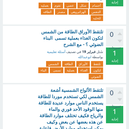
إجابة
أجسام
شكل
عصي
تقوم
بعمليه
التنفس
الهزائيروهي
مصدر
الطاقه
للخليه
تلتقط الأوراق الطاقة من الشمس
0
لتكون الغذاء بعملية تسمى البناء
الضوئي ؟ - مع الشرح
تصويتات
1
فبراير 19
سُئل
في تصنيف
أسئلة تعليمية
بواسطة
ابوعبدالله
إجابة
تلتقط
الأوراق
الطاقة
الشمس
لتكون
الغذاء
بعملية
تسمى
البناء
الضوئي
تلتقط الألواح الشمسية أشعة
0
الشمس لكي تستخدم موردا للطاقة
يستخدم الناس موارد عديدة للطاقة
تصويتات
منها الوقود الأحد فوري والماء
1
والرياح فكيف تختلف موارد الطاقة
إجابة
عن هذه بعضها عن بعض وكيف
يمكن استخدام موارد الأرض فاعلية