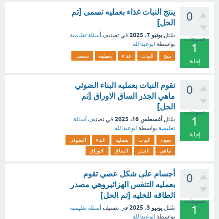
ينتج النبات غذاء بعمليه تسمى [تم
0
الحل]
يونيو 7، 2025
سُئل
في تصنيف
أسئلة تعليمية
تصويتات
بواسطة
ابوعبدالله
1
ينتج
النبات
غذاء
بعمليه
تسمى
إجابة
تقوم النبات بعمليه البناء الضوئي
0
ماهي الجذر الساق الاوراق [تم
الحل]
تصويتات
1
أغسطس 16، 2025
سُئل
في تصنيف
أسئلة
تعليمية
بواسطة
ابوعبدالله
إجابة
تقوم
النبات
بعمليه
البناء
الضوئي
ماهي
الجذر
الساق
الاوراق
أجسام على شكل عصي تقوم
0
بعمليه التنفس الهزائيروهي مصدر
الطاقه للخليه [تم الحل]
تصويتات
1
يونيو 3، 2025
سُئل
في تصنيف
أسئلة تعليمية
بواسطة
ابوعبدالله