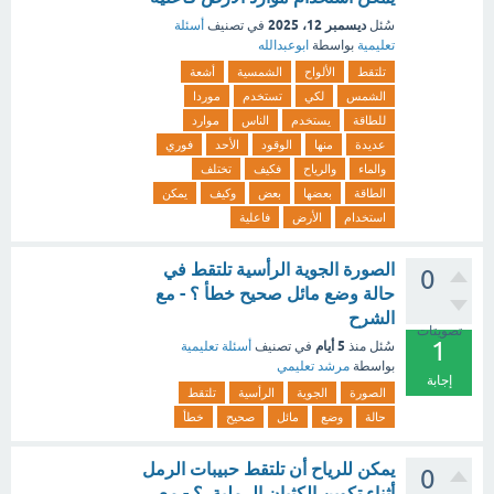
ديسمبر 12، 2025
سُئل
في تصنيف
أسئلة
تعليمية
بواسطة
ابوعبدالله
تلتقط
الألواح
الشمسية
أشعة
الشمس
لكي
تستخدم
موردا
للطاقة
يستخدم
الناس
موارد
عديدة
منها
الوقود
الأحد
فوري
والماء
والرياح
فكيف
تختلف
الطاقة
بعضها
بعض
وكيف
يمكن
استخدام
الأرض
فاعلية
الصورة الجوية الرأسية تلتقط في
0
حالة وضع مائل صحيح خطأ ؟ - مع
الشرح
تصويتات
1
5 أيام
سُئل
منذ
في تصنيف
أسئلة تعليمية
بواسطة
مرشد تعليمي
إجابة
الصورة
الجوية
الرأسية
تلتقط
حالة
وضع
مائل
صحيح
خطأ
يمكن للرياح أن تلتقط حبيبات الرمل
0
أثناء تكوين الكثبان الرملية. ؟ - مع