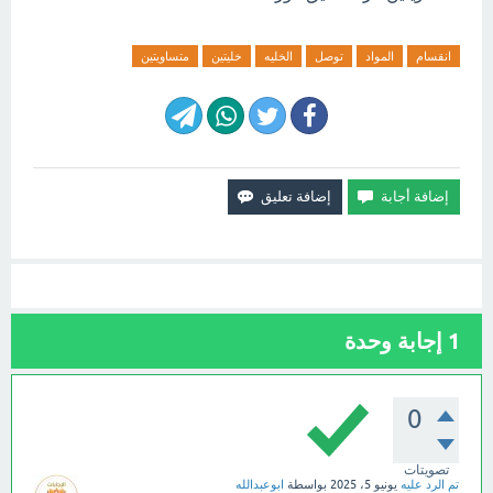
انقسام
المواد
توصل
الخليه
خليتين
متساويتين
1
إجابة وحدة
0
تصويتات
تم الرد عليه
يونيو 5، 2025
بواسطة
ابوعبدالله