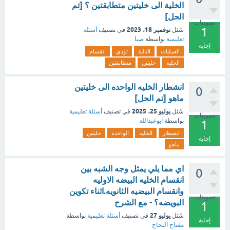
الخلية الى خليتين متطابقتين ؟ [تم
الحل]
تصويتات
1
نوفمبر 18، 2023
سُئل
في تصنيف
أسئلة
تعليمية
بواسطة
صبا
إجابة
العمليات
التالية
تؤدي
انقسام
الخلية
خليتين
متطابقتين
انشطار الخليه الواحده الى خليتين
0
ماهو [تم الحل]
يوليو 25، 2025
سُئل
في تصنيف
أسئلة تعليمية
تصويتات
بواسطة
ابوعبدالله
1
انشطار
الخليه
الواحده
خليتين
إجابة
ماهو
اي مما يلي يمثل وجه الشبه بين
0
انقسام الخليه البيضه الاوليه
وانقسام البيضيه الثانويه.اثناء تكوين
تصويتات
البويضه؟ - مع الشرح
1
يوليو 27
سُئل
في تصنيف
أسئلة تعليمية
بواسطة
إجابة
مفتاح النجاح